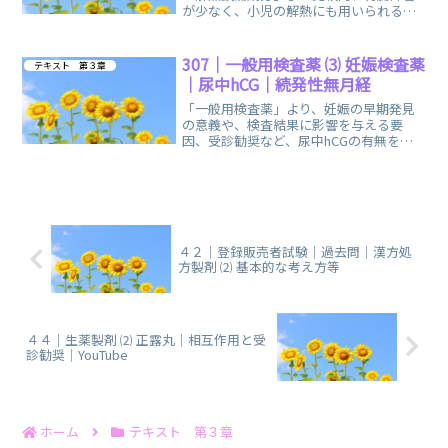
が少なく、小児の解熱にも用いられる
「アセトアミノフェン」に関する、まと
めノートです。
307｜一般用検査薬 ⑶ 妊娠検査薬
テキスト 第３章
｜尿中hCG｜続発性無月経
「一般用検査薬」より、妊娠の早期発見
の意義や、検査結果に影響を与える要
因、受診勧奨など、尿中hCGの有無を調
べる「妊娠検査薬」に関する、まとめノ
ートです。
４２｜登録販売者試験｜過去問｜漢方処
方製剤 ⑵ 基本的な考え方等
４４｜生薬製剤 ⑵ 正露丸｜相互作用と受
診勧奨｜YouTube
ホーム
テキスト 第３章