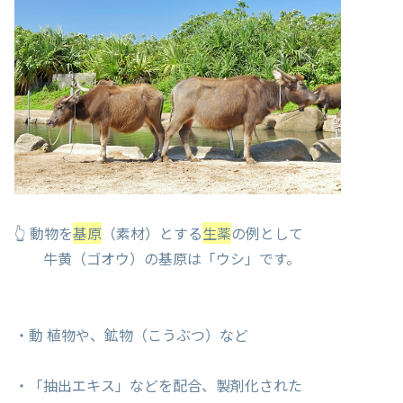
👆 動物を
基原
（素材）とする
生薬
の例として
牛黄（ゴオウ）の基原は「ウシ」です。
・動 植物や、鉱物（こうぶつ）など
・「抽出エキス」などを配合、製剤化された