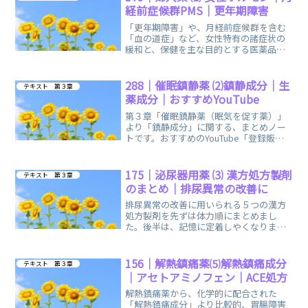
経前症候群PMS｜更年期障害
「更年期障害」や、月経前症候群を含む
「血の道症」など、女性特有の諸症状の
緩和と、保健を主な目的とする医薬品と
しての「婦人薬」に関する、まとめノー
トです。
288｜催眠鎮静薬 ⑵鎮静成分｜生
テキスト 第３章
薬成分｜おすすめYouTube
第３章「催眠鎮静薬（眠気を促す薬）」
より「鎮静成分」に関する、まとめノー
トです。おすすめのYouTube「登録販売
者ごるごり」様の動画を掲載していま
す。
175｜泌尿器用薬 ⑶ 漢方処方製剤
テキスト 第３章
のまとめ｜排尿異常の改善に
排尿異常の改善に用いられる５つの漢方
処方製剤を先ずは体力順にまとめまし
た。後半は、記憶に定着しやくなります
ように余談ですが成り立ちのお話なども
しています。
156｜解熱鎮痛薬⑸解熱鎮痛成分
テキスト 第３章
｜アセトアミノフェン｜ACE処方
解熱鎮痛薬から、化学的に配合された
「解熱鎮痛成分」より比較的、胃腸障害