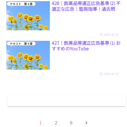
428｜医薬品等適正広告基準 ⑵ 不
テキスト 第４章
適正な広告｜監視指導｜過去問
2023.07.17
427｜医薬品等適正広告基準 ⑴ お
テキスト 第４章
すすめのYouTube
2023.07.17
次のページ
次
1
2
6