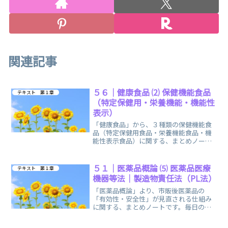
関連記事
５６｜健康食品 ⑵ 保健機能食品
テキスト 第１章
（特定保健用・栄養機能・機能性
表示）
「健康食品」から、３種類の保健機能食
品（特定保健用食品・栄養機能食品・機
能性表示食品）に関する、まとめノート
です。詳細は、最後にリンクから、飛べ
るようになっています。
５１｜医薬品概論 ⑸ 医薬品医療
テキスト 第１章
機器等法｜製造物責任法（PL法）
「医薬品概論」より、市販後医薬品の
「有効性・安全性」が見直される仕組み
に関する、まとめノートです。毎日のス
キマ時間を利用して、気軽に手軽に開い
て、ご活用ください。