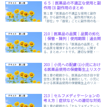
６５｜医薬品の不適正な使用と副
テキスト 第１章
作用 ⑶ 副作用のまとめ
第１章「医薬品の不適正な使用と副作
用」から副作用より、副作用が現れる
「部位」や「器官」ごとに副作用の名称
をまとめましたので、スキマ時間にご活
用いただければ幸いです。
210｜医薬品の品質｜品質の劣化
テキスト 第１章
｜保管・陳列｜使用期限｜過去問
第１章の範囲から「医薬品の品質と、そ
の品質を確保するための対応」に関す
る、まとめノートです。適切な保管・陳
列場所の環境や、使用期限の捉え方がポ
イントです。
203｜小児への配慮 ⑴小児におけ
テキスト 第１章
る医薬品使用の保健衛生上リスク
第１章の範囲から、医薬品の効き目や安
全性に影響を与える要因として、小児に
おける医薬品使用の保健衛生上のリスク
に関する、簡単まとめノートです。
213｜セルフメディケーションの
テキスト 第１章
考え方｜症状などへの適切な対処
第１章の範囲から「セルフメディケーシ