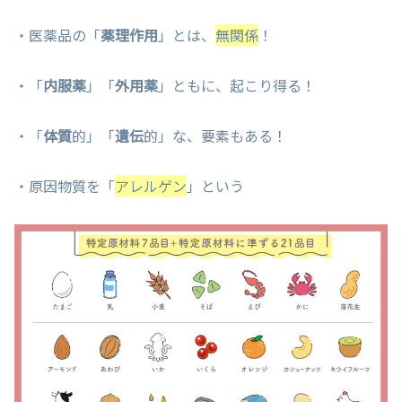
・医薬品の「
薬理作用
」とは、
無関係
！
・「
内服薬
」「
外用薬
」ともに、起こり得る！
・「
体質
的」「
遺伝
的」な、要素もある！
・原因物質を「
アレルゲン
」という