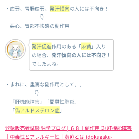
・虚弱、胃腸虚弱、
発汗傾向
の人には不向き！
👇
悪心、胃部不快感の副作用
発汗促進
作用のある「
麻黄
」入り
の場合、
発汗傾向の人には不向き
！
でしたよね。
・まれに、重篤な副作用として。。
👇
「肝機能障害」「間質性肺炎」
「
偽アルドステロン症
」
登録販売者試験 独学ブログ | ６８｜副作用 ⑶ 肝機能障害
｜中毒性とアレルギー性｜黄疸とは (dokugaku-