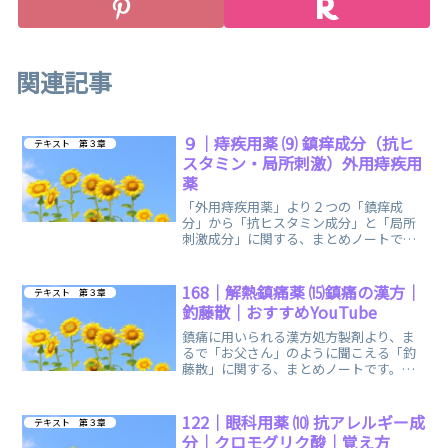
関連記事
９｜痔疾用薬 ⑼ 鎮痒成分（抗ヒ
テキスト 第３章
スタミン・局所刺激）外用痔疾用
薬
「外用痔疾用薬」より２つの「鎮痒成
分」から「抗ヒスタミン成分」と「局所
刺激成分」に関する、まとめノートで
す。覚え方の語呂合わせ・イメージで、
簡単に覚えられます。
168｜解熱鎮痛薬 ⒂鎮痛の漢方｜
テキスト 第３章
釣藤散｜おすすめYouTube
鎮痛に用いられる漢方処方製剤より、ま
るで「お父さん」のように聞こえる「釣
藤散」に関する、まとめノートです。お
すすめのYouTubeとして「登録販売者ご
るごり」様の動画を掲載しています。
122｜眼科用薬 ⑽ 抗アレルギー成
テキスト 第３章
分｜クロモグリク酸｜覚え方