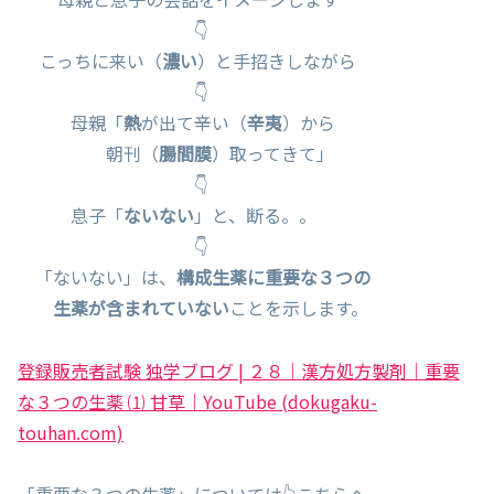
👇
こっちに来い（
濃い
）と手招きしながら
👇
母親「
熱
が出て辛い（
辛夷
）から
朝刊（
腸間膜
）取ってきて」
👇
息子「
ないない
」と、断る。。
👇
「ないない」は、
構成生薬に重要な３つの
生薬が含まれていない
ことを示します。
登録販売者試験 独学ブログ | ２８｜漢方処方製剤｜重要
な３つの生薬 ⑴ 甘草｜YouTube (dokugaku-
touhan.com)