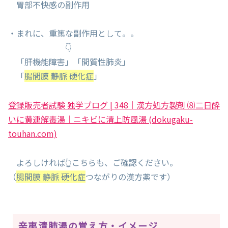
胃部不快感の副作用
・まれに、重篤な副作用として。。
👇
「肝機能障害」「間質性肺炎」
「
腸間膜 静脈 硬化症
」
登録販売者試験 独学ブログ | 348｜漢方処方製剤 ⑻二日酔
いに黄連解毒湯｜ニキビに清上防風湯 (dokugaku-
touhan.com)
よろしければ👆こちらも、ご確認ください。
（
腸間膜 静脈 硬化症
つながりの漢方薬です）
辛夷清肺湯の覚え方・イメージ