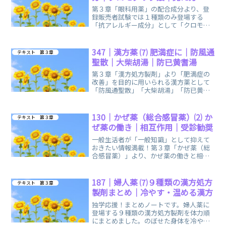
第３章「眼科用薬」の配合成分より、登
録販売者試験では１種類のみ登場する
「抗アレルギー成分」として「クロモグ
リク酸ナトリウム」に関する、まとめノ
ートです。
347｜漢方薬 ⑺ 肥満症に｜防風通
テキスト 第３章
聖散｜大柴胡湯｜防已黄耆湯
第３章「漢方処方製剤」より「肥満症の
改善」を目的に用いられる漢方薬として
「防風通聖散」「大柴胡湯」「防已黄耆
湯」３種類に関する、まとめノートで
す。
130｜かぜ薬（総合感冒薬）⑵ か
テキスト 第３章
ぜ薬の働き｜相互作用｜受診勧奨
一般生活者が「一般知識」として抑えて
おきたい情報満載！第３章「かぜ薬（総
合感冒薬）」より、かぜ薬の働きと相互
作用、受診勧奨に関する、まとめノート
です。
187｜婦人薬 ⑺９種類の漢方処方
テキスト 第３章
製剤まとめ｜冷やす・温める漢方
独学応援！まとめノートです。婦人薬に
登場する９種類の漢方処方製剤を体力順
にまとめました。のぼせた身体を冷やす