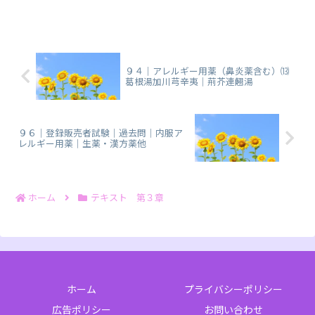
３種類と、冷えた身体を温める６種類に
分別。
９４｜アレルギー用薬（鼻炎薬含む）⒀
葛根湯加川芎辛夷｜荊芥連翹湯
９６｜登録販売者試験｜過去問｜内服ア
レルギー用薬｜生薬・漢方薬他
ホーム
テキスト 第３章
ホーム
プライバシーポリシー
広告ポリシー
お問い合わせ