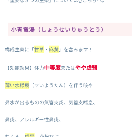
「重要な３つの生薬」については👆こちらへ。
小青竜湯（しょうせいりゅうとう）
構成生薬に「
甘草
・
麻黄
」を含みます！
中等度
やや虚弱
【効能効果】体力
または
薄い水様痰
（すいようたん）を伴う咳や
鼻水が出るものの気管支炎、気管支喘息、
鼻炎、アレルギー性鼻炎、
むくみ、
感冒
、花粉症に。