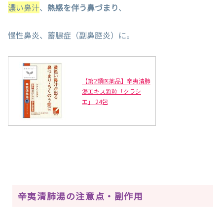
濃い鼻汁
、
熱感を伴う鼻づまり
、
慢性鼻炎、蓄膿症（副鼻腔炎）に。
【第2類医薬品】辛夷清肺
湯エキス顆粒「クラシ
エ」 24包
辛夷清肺湯の注意点・副作用