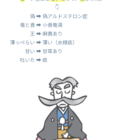
👇
偽 ➡ 偽アルドステロン症
竜と青 ➡ 小青竜湯
王 ➡ 麻黄あり
薄っぺらい ➡ 薄い（水様痰）
甘い ➡ 甘草あり
吐いた ➡ 痰