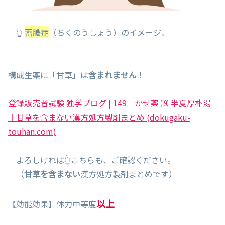
👆
蓄膿症
（ちくのうしょう）のイメージ。
構成生薬に「甘草」は
含まれません
！
登録販売者試験 独学ブログ | 149｜かぜ薬 ⒆ 半夏厚朴湯
｜甘草を含まない漢方処方製剤まとめ (dokugaku-
touhan.com)
よろしければ👆こちらも、ご確認ください。
（
甘草を含まない
漢方処方製剤まとめです）
以上
【効能効果】体力中等度