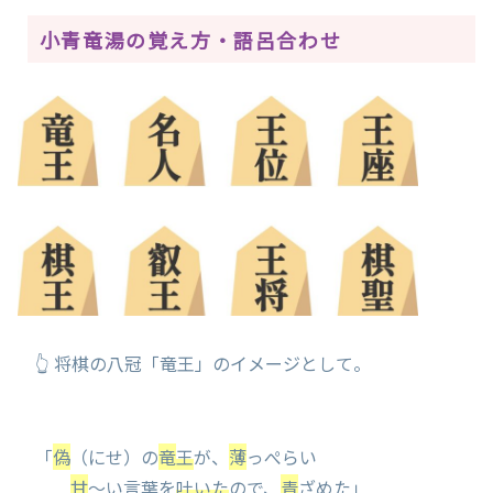
小青竜湯の覚え方・語呂合わせ
👆 将棋の八冠「竜王」のイメージとして。
「
偽
（にせ）の
竜
王
が、
薄
っぺらい
甘
～い言葉を
吐いた
ので、
青
ざめた」