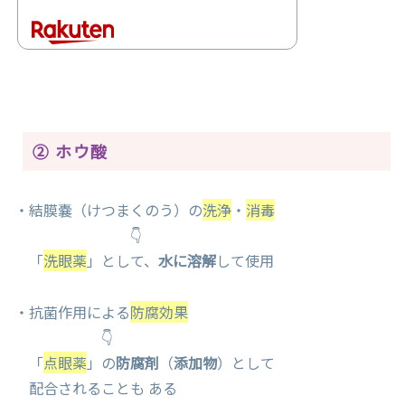
② ホウ酸
・結膜嚢（けつまくのう）の
洗浄
・
消毒
👇
「
洗眼薬
」として、
水に溶解
して使用
・抗菌作用による
防腐効果
👇
「
点眼薬
」の
防腐剤
（
添加物
）として
配合されることも ある