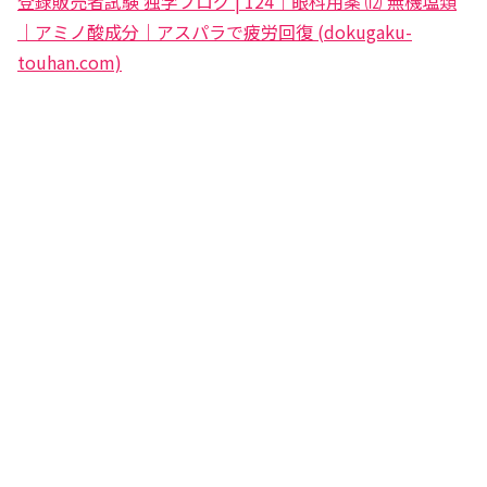
登録販売者試験 独学ブログ | 124｜眼科用薬 ⑿ 無機塩類
｜アミノ酸成分｜アスパラで疲労回復 (dokugaku-
touhan.com)