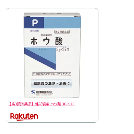
【第3類医薬品】健栄製薬 ホウ酸 3G×18