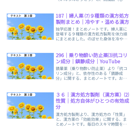
うふうさん）に関する、まとめノートで
す。４種類とも比較的、長期間（１か月
以上）使用されることがあるため留意。
187｜婦人薬 ⑺９種類の漢方処方
テキスト 第３章
製剤まとめ｜冷やす・温める漢方
独学応援！まとめノートです。婦人薬に
登場する９種類の漢方処方製剤を体力順
にまとめました。のぼせた身体を冷やす
３種類と、冷えた身体を温める６種類に
分別。
296｜乗り物酔い防止薬⑶抗コリ
テキスト 第３章
ン成分｜鎮静成分｜YouTube
鎮暈薬（乗り物酔い防止薬）より「抗コ
リン成分」と、依存性のある「鎮静成
分」に関する、まとめノートです。おす
すめのYouTube「登録販売者お月見」様
の動画を掲載しています。
３６｜漢方処方製剤（漢方薬）⑵
テキスト 第３章
性質｜処方自体がひとつの有効成
分
漢方処方製剤より、漢方処方の「性質」
と、漢方薬の「効能効果」に関する、ま
とめノートです。毎日のスキマ時間を利
用して、気軽に手軽に開いて、ご活用い
ただけます。