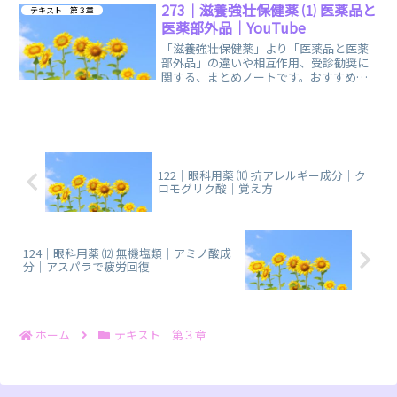
273｜滋養強壮保健薬 ⑴ 医薬品と
テキスト 第３章
医薬部外品｜YouTube
「滋養強壮保健薬」より「医薬品と医薬
部外品」の違いや相互作用、受診勧奨に
関する、まとめノートです。おすすめの
YouTube「登録販売者ごるごり」様の動
画を掲載しています。
122｜眼科用薬 ⑽ 抗アレルギー成分｜ク
ロモグリク酸｜覚え方
124｜眼科用薬 ⑿ 無機塩類｜アミノ酸成
分｜アスパラで疲労回復
ホーム
テキスト 第３章