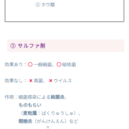
② ホウ酸
① サルファ剤
効果あり：
○
一般細菌、
○
結核菌
効果なし：
✕
真菌、
✕
ウイルス
作用：細菌感染による
結膜炎
、
ものもらい
（
麦粒腫
：ばくりゅうしゅ）、
眼瞼炎
（がんけんえん）など