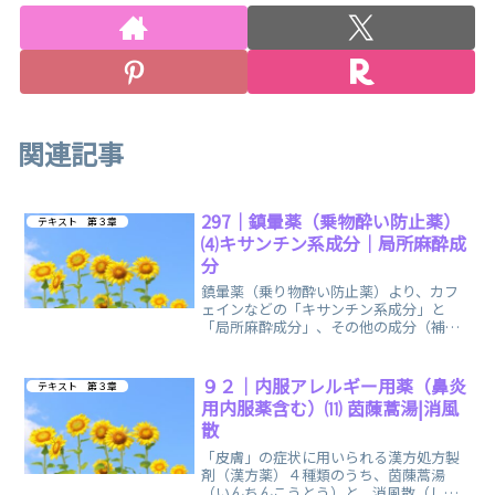
関連記事
297｜鎮暈薬（乗物酔い防止薬）
テキスト 第３章
⑷キサンチン系成分｜局所麻酔成
分
鎮暈薬（乗り物酔い防止薬）より、カフ
ェインなどの「キサンチン系成分」と
「局所麻酔成分」、その他の成分（補助
成分としてビタミン成分）の、まとめノ
ートです。
９２｜内服アレルギー用薬（鼻炎
テキスト 第３章
用内服薬含む）⑾ 茵蔯蒿湯|消風
散
「皮膚」の症状に用いられる漢方処方製
剤（漢方薬）４種類のうち、茵蔯蒿湯
（いんちんこうとう）と、消風散（しょ