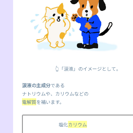
👆「涙液」のイメージとして。
涙液の主成分
である
ナトリウムや、カリウムなどの
電解質
を補います。
塩化
カリウム