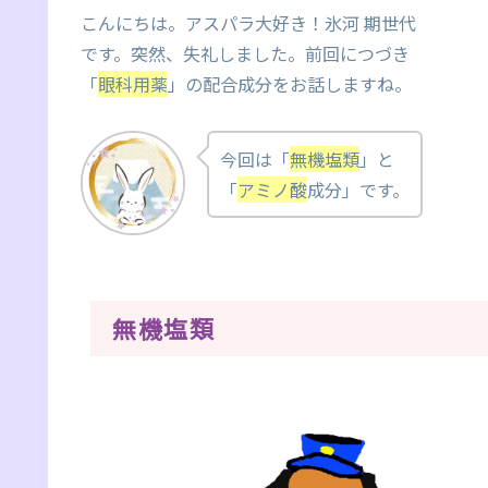
こんにちは。アスパラ大好き！氷河 期世代
です。突然、失礼しました。前回につづき
「
眼科用薬
」の配合成分をお話しますね。
今回は「
無機塩類
」と
「
アミノ酸
成分」です。
無機塩類