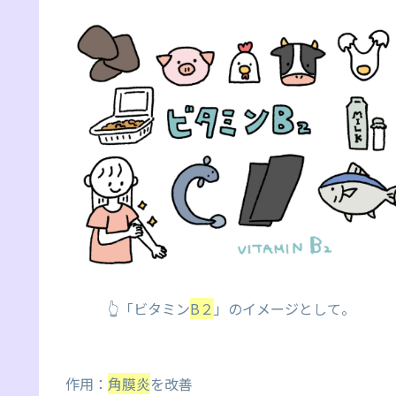
👆「ビタミン
B２
」のイメージとして。
作用：
角膜炎
を改善