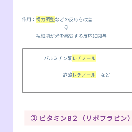
作用：
視力調整
などの反応を改善
👇
視細胞が光を感受する反応に関与
パルミチン酸
レチノール
酢酸
レチノール
など
② ビタミンB２（リボフラビン