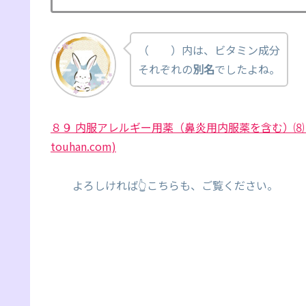
（ ）内は、ビタミン成分
それぞれの
別名
でしたよね。
８９ 内服アレルギー用薬（鼻炎用内服薬を含む）⑻ ビタミ
touhan.com)
よろしければ👆こちらも、ご覧ください。