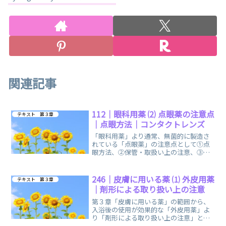
関連記事
112｜眼科用薬 ⑵ 点眼薬の注意点
テキスト 第３章
｜点眼方法｜コンタクトレンズ
「眼科用薬」より通常、無菌的に製造さ
れている「点眼薬」の注意点として①点
眼方法、②保管・取扱い上の注意、③コ
ンタクトレンズ使用時に関する、まとめ
ノートです。
246｜皮膚に用いる薬 ⑴ 外皮用薬
テキスト 第３章
｜剤形による取り扱い上の注意
第３章「皮膚に用いる薬」の範囲から、
入浴後の使用が効果的な「外皮用薬」よ
り「剤形による取り扱い上の注意」と
「外皮用薬に共通する主な副作用」に関