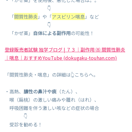
👇
「
間質性肺炎
」や「
アスピリン喘息
」など
👇
「かぜ薬」
自体による副作用
の可能性！
登録販売者試験 独学ブログ | ７３｜副作用 ⑻ 間質性肺炎
｜喘息｜おすすめYouTube (dokugaku-touhan.com)
「間質性肺炎・喘息」の詳細は👆こちらへ。
・高熱、
膿性の鼻汁や痰
（たん）、
喉（扁桃）の激しい痛みや腫れ（はれ）、
呼吸困難を伴う激しい咳などの症状の場合
👇
受診を勧める！