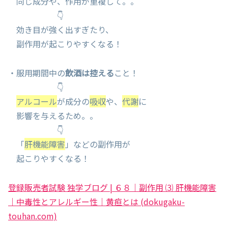
同じ成分や、作用が重複して。。
👇
効き目が強く出すぎたり、
副作用が起こりやすくなる！
・服用期間中の
飲酒は控える
こと！
👇
アルコール
が成分の
吸収
や、
代謝
に
影響を与えるため。。
👇
「
肝機能障害
」などの副作用が
起こりやすくなる！
登録販売者試験 独学ブログ | ６８｜副作用 ⑶ 肝機能障害
｜中毒性とアレルギー性｜黄疸とは (dokugaku-
touhan.com)