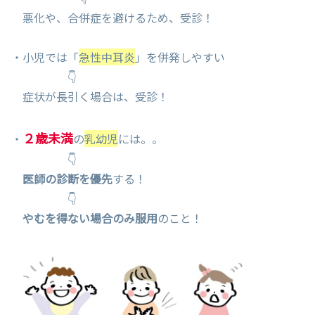
悪化や、合併症を避けるため、受診！
・小児では「
急性中耳炎
」を併発しやすい
👇
症状が長引く場合は、受診！
２歳未満
・
の
乳幼児
には。。
👇
医師の診断を優先
する！
👇
やむを得ない場合のみ服用
のこと！