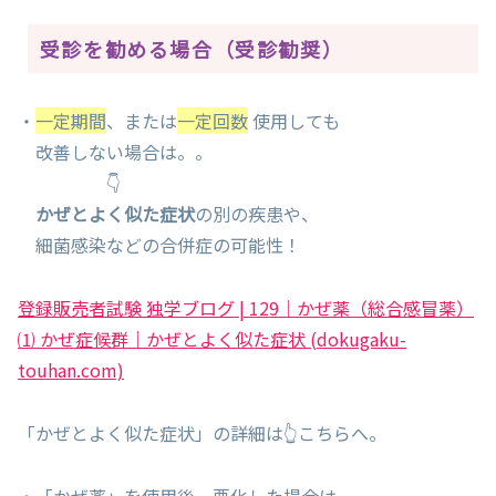
受診を勧める場合（受診勧奨）
・
一定期間
、または
一定回数
使用しても
改善しない場合は。。
👇
かぜとよく似た症状
の別の疾患や、
細菌感染などの合併症の可能性！
登録販売者試験 独学ブログ | 129｜かぜ薬（総合感冒薬）
⑴ かぜ症候群｜かぜとよく似た症状 (dokugaku-
touhan.com)
「かぜとよく似た症状」の詳細は👆こちらへ。
・「かぜ薬」を使用後、悪化した場合は。。