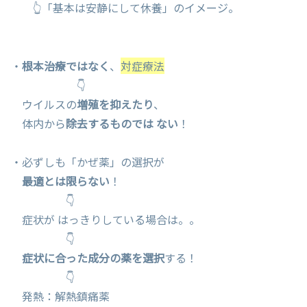
👆「基本は安静にして休養」のイメージ。
・
根本治療ではなく
、
対症療法
👇
ウイルスの
増殖を抑えたり
、
体内から
除去するものでは ない
！
・必ずしも「かぜ薬」の選択が
最適とは限らない
！
👇
症状が はっきりしている場合は。。
👇
症状に合った成分の薬を選択
する！
👇
発熱：解熱鎮痛薬