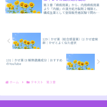
第３章「痔疾用薬」から、内用痔疾用薬
より「内服」の漢方処方製剤２種類と、
構成生薬として登録販売者試験で問われ
ることがある「重要な３つの生薬」に関
する、まとめノートです。
129｜かぜ薬（総合感冒薬）⑴ かぜ症候
群｜かぜとよく似た症状
131｜かぜ薬 ⑶ 解熱鎮痛成分｜おすすめ
のYouTube
ホーム
テキスト 第３章