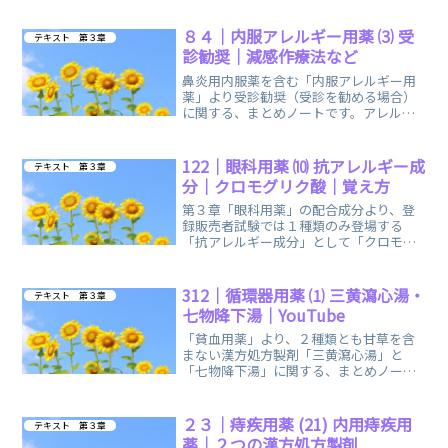
する、まとめノートです。
８４｜内服アレルギー用薬 ⑶ 受
テキスト 第３章
診勧奨｜減感作療法など
鼻炎用内服薬を含む「内服アレルギー用
薬」より受診勧奨（受診を勧める場合）
に関する、まとめノートです。アレルゲ
ンに対して徐々に体を慣らす「減感作療
法」は医師の指導のもとで行うこと！
122｜眼科用薬 ⑽ 抗アレルギー成
テキスト 第３章
分｜クロモグリク酸｜覚え方
第３章「眼科用薬」の配合成分より、登
録販売者試験では１種類のみ登場する
「抗アレルギー成分」として「クロモグ
リク酸ナトリウム」に関する、まとめノ
ートです。
312｜循環器用薬 ⑴ 三黄瀉心湯・
テキスト 第３章
七物降下湯｜YouTube
「貧血用薬」より、２種類とも甘草を含
まない漢方処方製剤「三黄瀉心湯」と
「七物降下湯」に関する、まとめノート
です。おすすめのYouTube「登録販売者
ごるごり」様の動画を掲載しています。
２３｜痔疾用薬 (21) 内用痔疾用
テキスト 第３章
薬｜２つの漢方処方製剤