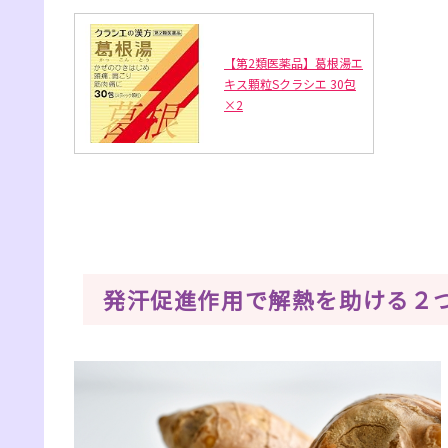
【第2類医薬品】葛根湯エ
キス顆粒Sクラシエ 30包
×2
発汗促進作用で解熱を助ける２