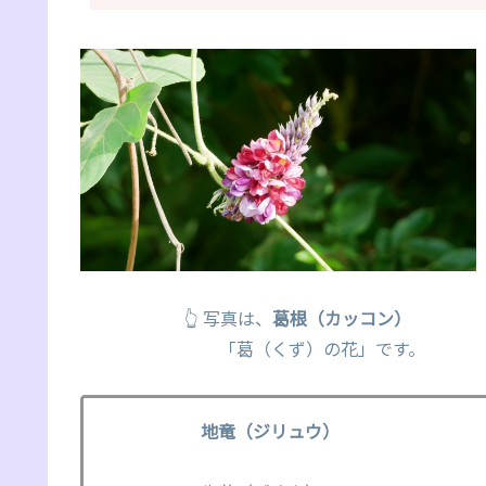
👆 写真は、
葛根（カッコン）
「葛（くず）の花」です。
地竜（ジリュウ）