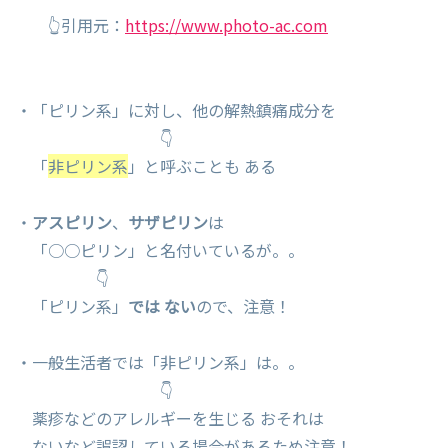
👆引用元：
https://www.photo-ac.com
・「ピリン系」に対し、他の解熱鎮痛成分を
👇
「
非ピリン系
」と呼ぶことも ある
・
アスピリン
、
サザピリン
は
「○○ピリン」と名付いているが。。
👇
「ピリン系」
では ない
ので、注意！
・一般生活者では「非ピリン系」は。。
👇
薬疹などのアレルギーを生じる おそれは
ないなど誤認している場合があるため注意！