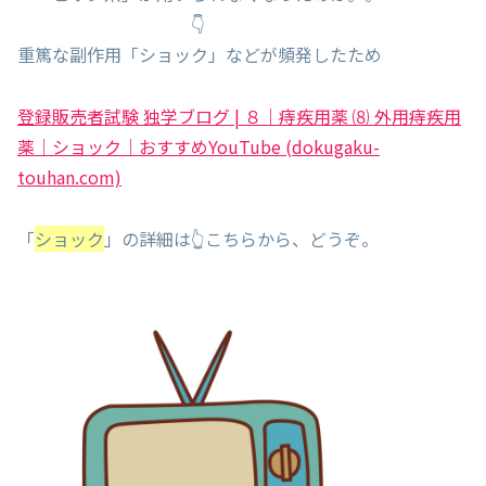
👇
重篤な副作用「ショック」などが頻発したため
登録販売者試験 独学ブログ | ８｜痔疾用薬 ⑻ 外用痔疾用
薬｜ショック｜おすすめYouTube (dokugaku-
touhan.com)
「
ショック
」の詳細は👆こちらから、どうぞ。