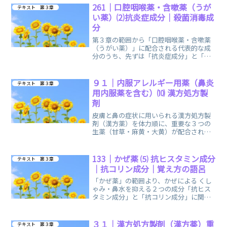
261｜口腔咽喉薬・含嗽薬（うが
テキスト 第３章
い薬）⑵抗炎症成分｜殺菌消毒成
分
第３章の範囲から「口腔咽喉薬・含嗽薬
（うがい薬）」に配合される代表的な成
分のうち、先ずは「抗炎症成分」と「殺
菌消毒成分」に関する、まとめノートで
す。
９１｜内服アレルギー用薬（鼻炎
テキスト 第３章
用内服薬を含む）⑽ 漢方処方製
剤
皮膚と鼻の症状に用いられる漢方処方製
剤（漢方薬）を体力順に、重要な３つの
生薬（甘草・麻黄・大黄）が配合されて
いるか否かに関する、まとめノートで
す。
133｜かぜ薬 ⑸ 抗ヒスタミン成分
テキスト 第３章
｜抗コリン成分｜覚え方の語呂
「かぜ薬」の範囲より、かぜによる くし
ゃみ・鼻水を抑える２つの成分「抗ヒス
タミン成分」と「抗コリン成分」に関す
る、まとめノートです。覚え方の語呂合
わせで楽しく覚えられます。
３１｜漢方処方製剤（漢方薬）重
テキスト 第３章