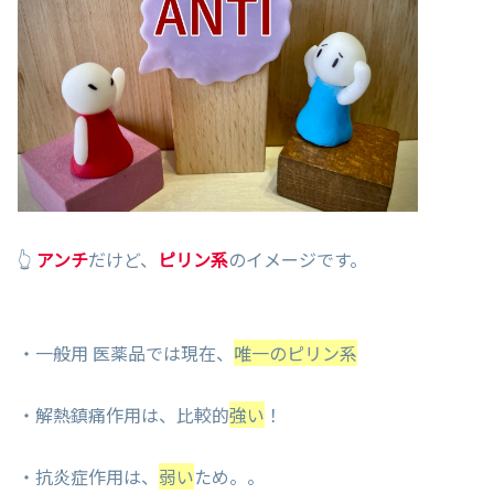
👆
アンチ
だけど、
ピリン系
のイメージです。
・一般用 医薬品では現在、
唯一のピリン系
・解熱鎮痛作用は、比較的
強い
！
・抗炎症作用は、
弱い
ため。。