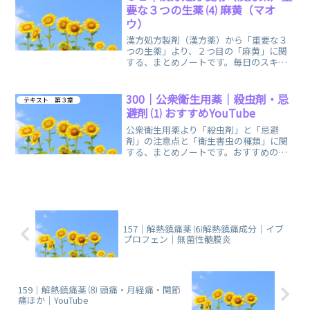
要な３つの生薬 ⑷ 麻黄（マオ
ウ）
漢方処方製剤（漢方薬）から「重要な３
つの生薬」より、２つ目の「麻黄」に関
する、まとめノートです。毎日のスキマ
時間を利用して、気軽に手軽に、ご活用
いただけます。
300｜公衆衛生用薬｜殺虫剤・忌
テキスト 第３章
避剤 ⑴ おすすめYouTube
公衆衛生用薬より「殺虫剤」と「忌避
剤」の注意点と「衛生害虫の種類」に関
する、まとめノートです。おすすめの
YouTube「登録販売者ごるごり」様の動
画を掲載しています。
157｜解熱鎮痛薬 ⑹解熱鎮痛成分｜イブ
プロフェン｜無菌性髄膜炎
159｜解熱鎮痛薬 ⑻ 頭痛・月経痛・関節
痛ほか｜YouTube