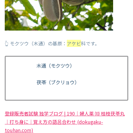
👆 モクツウ（木通）の基原：
アケビ
科です。
木通（モクツウ）
茯苓（ブクリョウ）
登録販売者試験 独学ブログ | 190｜婦人薬 ⑽ 桂枝茯苓丸
｜打ち身に｜覚え方の語呂合わせ (dokugaku-
touhan.com)