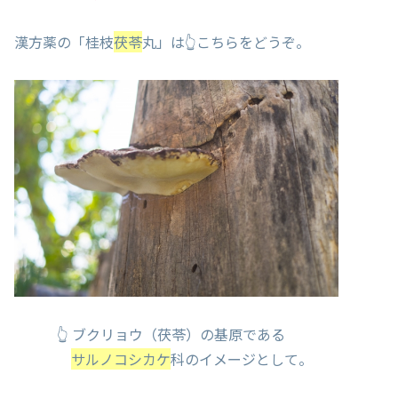
漢方薬の「桂枝
茯苓
丸」は👆こちらをどうぞ。
👆 ブクリョウ（茯苓）の基原である
サルノコシカケ
科のイメージとして。