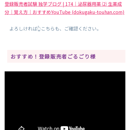
登録販売者試験 独学ブログ | 174｜泌尿器用薬 ⑵ 生薬成
分｜覚え方｜おすすめYouTube (dokugaku-touhan.com)
よろしければ👆こちらも、ご確認ください。
おすすめ！登録販売者ごるごり様