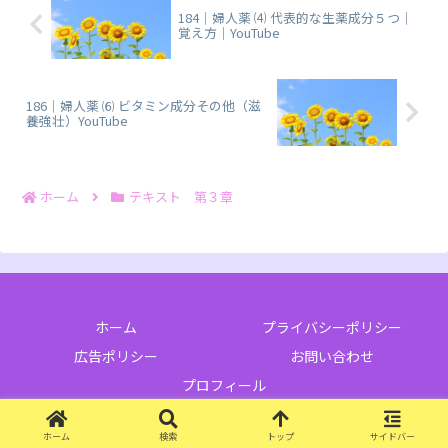
184｜婦人薬 ⑷ 代表的な生薬成分５つ｜
覚え方｜YouTube
186｜婦人薬 ⑹ ビタミン成分その他（滋
養強壮）YouTube
ホーム
テキスト 第３章
ホーム
プライバシーポリシー
広告ポリシー
お問い合わせ
プロフィール
© 2023 登録販売者試験 独学ブログ.
ホーム
検索
トップ
サイドバー