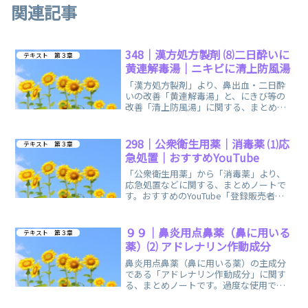
関連記事
348｜漢方処方製剤 ⑻二日酔いに
テキスト 第３章
黄連解毒湯｜ニキビに清上防風湯
「漢方処方製剤」より、鼻出血・二日酔
いの改善「黄連解毒湯」と、にきび等の
改善「清上防風湯」に関する、まとめノ
ートです。覚え方のイメージも、ご参考
になれば幸いです。
298｜公衆衛生用薬｜消毒薬 ⑴応
テキスト 第３章
急処置｜おすすめYouTube
「公衆衛生用薬」から「消毒薬」より、
応急処置などに関する、まとめノートで
す。おすすめのYouTube「登録販売者ご
るごり」様の動画を掲載しています。
９９｜鼻炎用点鼻薬（鼻に用いる
テキスト 第３章
薬）⑵ アドレナリン作動成分
鼻炎用点鼻薬（鼻に用いる薬）の主成分
である「アドレナリン作動成分」に関す
る、まとめノートです。過度な使用で二
次充血を招き、鼻づまり（鼻閉）がひど
くなりやすいので要注意！