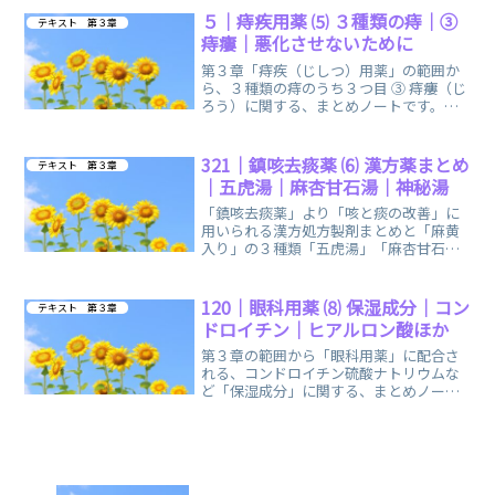
５｜痔疾用薬 ⑸ ３種類の痔｜③
テキスト 第３章
痔瘻｜悪化させないために
第３章「痔疾（じしつ）用薬」の範囲か
ら、３種類の痔のうち３つ目 ③ 痔瘻（じ
ろう）に関する、まとめノートです。ど
うしても摩天楼（まてんろう）が浮かん
でしまう、氷河 期世代です。
321｜鎮咳去痰薬 ⑹ 漢方薬まとめ
テキスト 第３章
｜五虎湯｜麻杏甘石湯｜神秘湯
「鎮咳去痰薬」より「咳と痰の改善」に
用いられる漢方処方製剤まとめと「麻黄
入り」の３種類「五虎湯」「麻杏甘石
湯」「神秘湯」に関する、まとめノート
です。覚え方の語呂合わせ・イメージ
も、ご参考になれば幸いです。
120｜眼科用薬 ⑻ 保湿成分｜コン
テキスト 第３章
ドロイチン｜ヒアルロン酸ほか
第３章の範囲から「眼科用薬」に配合さ
れる、コンドロイチン硫酸ナトリウムな
ど「保湿成分」に関する、まとめノート
です。覚え方のイメージで、簡単に覚え
られます。