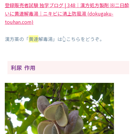
登録販売者試験 独学ブログ | 348｜漢方処方製剤 ⑻二日酔
いに黄連解毒湯｜ニキビに清上防風湯 (dokugaku-
touhan.com)
漢方薬の「
黄連
解毒湯」は👆こちらをどうぞ。
利尿 作用