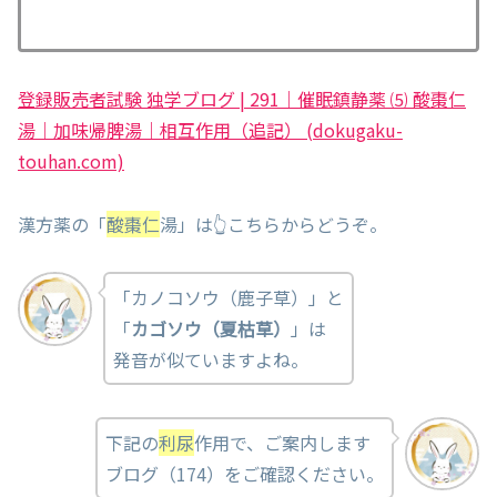
登録販売者試験 独学ブログ | 291｜催眠鎮静薬 ⑸ 酸棗仁
湯｜加味帰脾湯｜相互作用（追記） (dokugaku-
touhan.com)
漢方薬の「
酸棗仁
湯」は👆こちらからどうぞ。
「カノコソウ（鹿子草）」と
「
カゴソウ（夏枯草）
」は
発音が似ていますよね。
下記の
利尿
作用で、ご案内します
ブログ（174）をご確認ください。