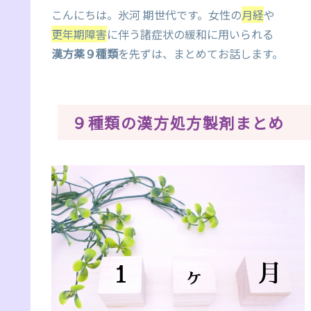
こんにちは。氷河 期世代です。女性の
月経
や
更年期障害
に伴う諸症状の緩和に用いられる
漢方薬９種類
を先ずは、まとめてお話します。
９種類の漢方処方製剤まとめ