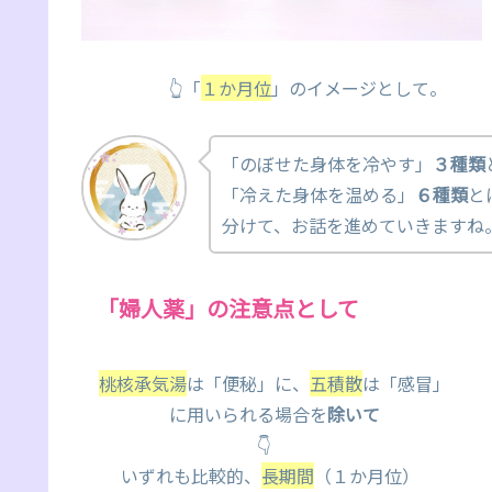
👆「
１か月位
」のイメージとして。
「のぼせた身体を冷やす」
３種類
「冷えた身体を温める」
６種類
と
分けて、お話を進めていきますね
「婦人薬」の注意点として
桃核承気湯
は「便秘」に、
五積散
は「感冒」
に用いられる場合を
除いて
👇
いずれも比較的、
長期間
（１か月位）