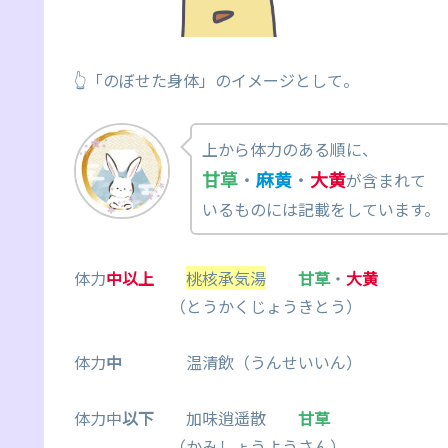
👆「のぼせた身体」のイメージとして。
上から体力のある順に、
甘草
・
麻黄
・
大黄
が含まれて
いるものには記載をしています。
体力
中以上
桃核承気湯
甘草
・
大黄
（とうかくじょうきとう）
体力
中
温清飲（うんせいいん）
体力中
以下
加味逍遥散
甘草
（かみしょうようさん）