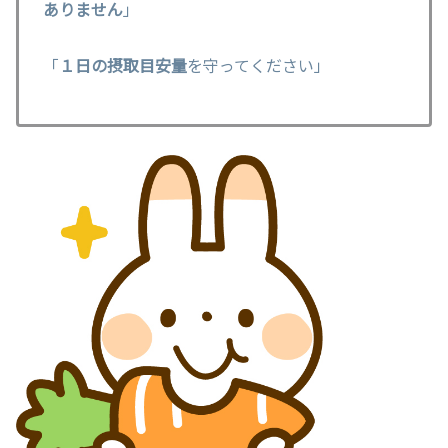
ありません
」
「
１日の摂取目安量
を守ってください」