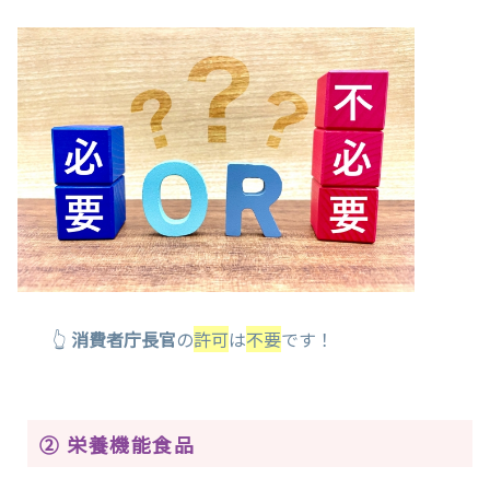
👆
消費者庁長官
の
許可
は
不要
です！
② 栄養機能食品