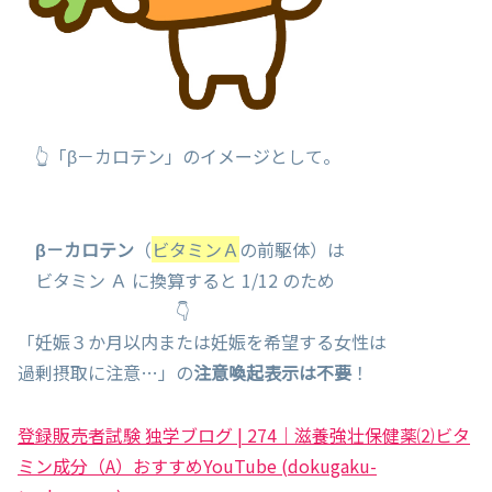
👆「β－カロテン」のイメージとして。
β－カロテン
（
ビタミンＡ
の前駆体）は
ビタミン Ａ に換算すると 1/12 のため
👇
「妊娠３か月以内または妊娠を希望する女性は
過剰摂取に注意…」の
注意喚起表示は不要
！
登録販売者試験 独学ブログ | 274｜滋養強壮保健薬⑵ビタ
ミン成分（A）おすすめYouTube (dokugaku-