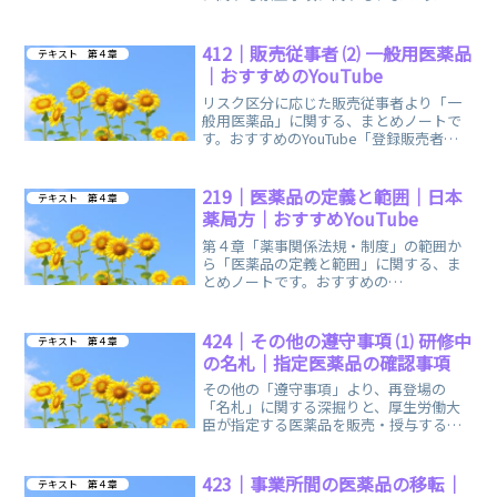
トです。後半には過去問を２つ、お出し
しています。
412｜販売従事者 ⑵ 一般用医薬品
テキスト 第４章
｜おすすめのYouTube
リスク区分に応じた販売従事者より「一
般用医薬品」に関する、まとめノートで
す。おすすめのYouTube「登録販売者ご
るごり」様の動画を掲載しています。
219｜医薬品の定義と範囲｜日本
テキスト 第４章
薬局方｜おすすめYouTube
第４章「薬事関係法規・制度」の範囲か
ら「医薬品の定義と範囲」に関する、ま
とめノートです。おすすめの
YouTube「登録販売者ごるごり」様の動
画をご紹介しています。
424｜その他の遵守事項 ⑴ 研修中
テキスト 第４章
の名札｜指定医薬品の確認事項
その他の「遵守事項」より、再登場の
「名札」に関する深掘りと、厚生労働大
臣が指定する医薬品を販売・授与する際
の方法に関する、まとめノートです。
423｜事業所間の医薬品の移転｜
テキスト 第４章