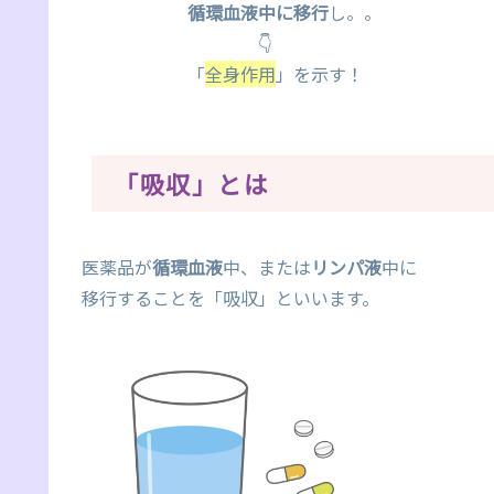
循環血液中に移行
し。。
👇
「
全身作用
」を示す！
「吸収」とは
医薬品が
循環血液
中、または
リンパ液
中に
移行することを「吸収」といいます。