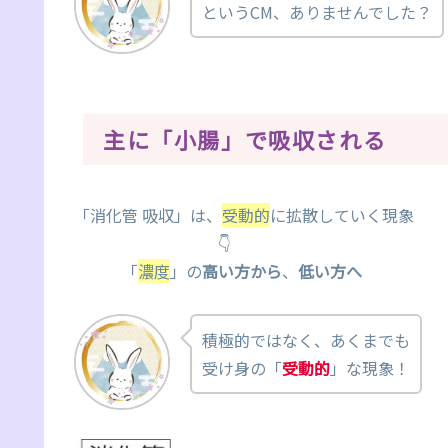
というCM、ありませんでした？
主に「小腸」で吸収される
「消化管 吸収」は、
受動的
に拡散していく現象
👇
「
濃度
」の
高い方から
、
低い方へ
積極的ではなく、あくまでも
受け身の「
受動的
」な現象！