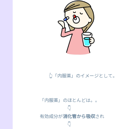
👆「内服薬」のイメージとして。
「内服薬」のほとんどは。。
👇
有効成分が
消化管から吸収
され
👇