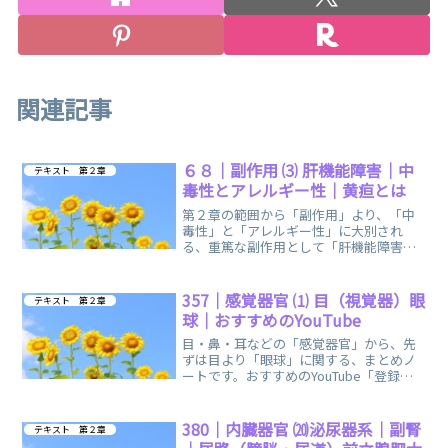
関連記事
６８｜副作用 ⑶ 肝機能障害｜中
テキスト 第２章
毒性とアレルギー性｜黄疸とは
第２章の範囲から「副作用」より、「中
毒性」と「アレルギー性」に大別され
る、重篤な副作用として「肝機能障害」
と、有名な症状「黄疸」に関する、まと
めノートです。
357｜感覚器官 ⑴ 目（視覚器）眼
テキスト 第２章
球｜おすすめのYouTube
目・鼻・耳などの「感覚器官」から、先
ずは目より「眼球」に関する、まとめノ
ートです。おすすめのYouTube「登録販
売者ごるごり」様の動画を掲載していま
す。
380｜内臓器官 ⒇泌尿器系｜副腎
テキスト 第２章