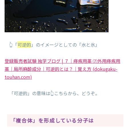
👆「
可逆的
」のイメージとしての「水と氷」
登録販売者試験 独学ブログ | ７｜痔疾用薬 ⑺外用痔疾用
薬｜局所麻酔成分｜可逆的とは？｜覚え方 (dokugaku-
touhan.com)
「可逆的」の意味は👆こちらから、どうぞ。
「複合体」を形成している分子は