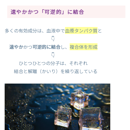
速やかかつ「可逆的」に結合
多くの有効成分は、血液中で
血漿タンパク質
と
👇
速やか
かつ
可逆的に結合
し、
複合体を形成
👇
ひとつひとつの分子は、それぞれ
結合と解離（かいり）を繰り返している