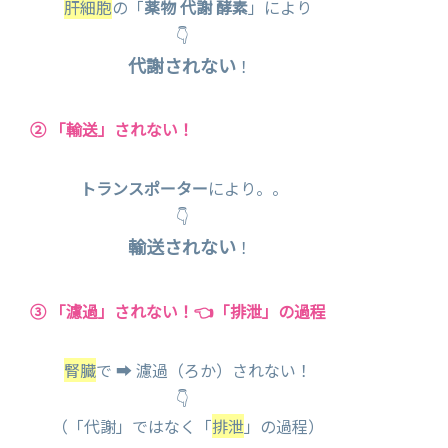
肝細胞
の「
薬物 代謝 酵素
」により
👇
代謝されない
！
② 「輸送」されない！
トランスポーター
により。。
👇
輸送されない
！
③ 「濾過」されない！👈「排泄」の過程
腎臓
で ➡ 濾過（ろか）されない！
👇
（「代謝」ではなく「
排泄
」の過程）