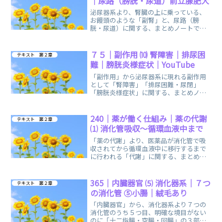
｜尿路（膀胱・尿道）前立腺肥大
泌尿器系より、腎臓の上に乗っている、
お饅頭のような「副腎」と、尿路（膀
胱・尿道）に関する、まとめノートで
す。見えない部分のため、分かりやすい
イラストを掲載しています。
７５｜副作用 ⑽ 腎障害｜排尿困
テキスト 第２章
難｜膀胱炎様症状｜YouTube
「副作用」から泌尿器系に現れる副作用
として「腎障害」「排尿困難・尿閉」
「膀胱炎様症状」に関する、まとめノー
トです。おすすめのYouTube「登録販売
者ごるごり」様の動画を掲載していま
す。
240｜薬が働く仕組み｜薬の代謝
テキスト 第２章
⑴ 消化管吸収～循環血液中まで
「薬の代謝」より、医薬品が消化管で吸
収されてから循環血液中に移行するまで
に行われる「代謝」に関する、まとめノ
ートです。薬物代謝酵素の遺伝子型には
個人差があります。
365｜内臓器官 ⑸ 消化器系｜７つ
テキスト 第２章
の消化管 ⑤小腸｜絨毛あり
「内臓器官」から、消化器系より７つの
消化管のうち５つ目、明確な境目がない
のに「十二指腸・空腸・回腸」の３部分