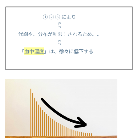
① ② ③ により
👇
代謝や、分布が制限！されるため。。
👇
「
血中濃度
」は、
徐々に低下
する