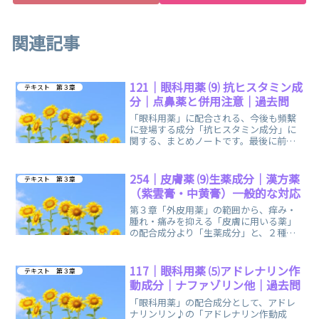
関連記事
121｜眼科用薬 ⑼ 抗ヒスタミン成
テキスト 第３章
分｜点鼻薬と併用注意｜過去問
「眼科用薬」に配合される、今後も頻繫
に登場する成分「抗ヒスタミン成分」に
関する、まとめノートです。最後に前回
の復習になる登録販売者試験の過去問を
お出ししています。
254｜皮膚薬 ⑼生薬成分｜漢方薬
テキスト 第３章
（紫雲膏・中黄膏）一般的な対応
第３章「外皮用薬」の範囲から、痒み・
腫れ・痛みを抑える「皮膚に用いる薬」
の配合成分より「生薬成分」と、２種類
の漢方処方製剤、一般的な対応に関す
る、まとめノートです。
117｜眼科用薬 ⑸アドレナリン作
テキスト 第３章
動成分｜ナファゾリン他｜過去問
「眼科用薬」の配合成分として、アドレ
ナリンリン♪の「アドレナリン作動成