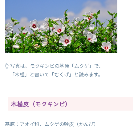
👆 写真は、モクキンピの基原「ムクゲ」で、
「木槿」と書いて「むくげ」と読みます。
木槿皮（モクキンピ）
基原：アオイ科、ムクゲの幹皮（かんぴ）