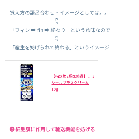
覚え方の語呂合わせ・イメージとしては。。
👇
「フィン ➡ fin ➡ 終わり」という意味なので
👇
「産生を妨げられて終わる」というイメージ
【指定第2類医薬品】ラミ
シールプラスクリーム
10g
❷ 細胞膜に作用して輸送機能を妨げる