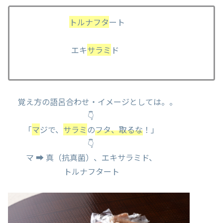
トルナフタ
ート
エキ
サラミ
ド
覚え方の語呂合わせ・イメージとしては。。
👇
「
マ
ジで、
サラミ
の
フタ、取るな
！」
👇
マ ➡ 真（抗真菌）、エキサラミド、
トルナフタート