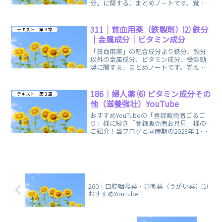
分」に関する、まとめノートです。覚え
方の語呂合わせ・イメージで、楽しく簡
単に覚えられます。
311｜貧血用薬（鉄製剤）⑵ 鉄分
テキスト 第３章
｜金属成分｜ビタミン成分
「貧血用薬」の配合成分より鉄分、鉄分
以外の金属成分、ビタミン成分、受診勧
奨に関する、まとめノートです。覚え方
の語呂合わせ・イメージで、楽しく簡単
に覚えられます。
186｜婦人薬 ⑹ ビタミン成分その
テキスト 第３章
他（滋養強壮）YouTube
おすすめYouTubeの「登録販売者ごるご
り」様に続き「登録販売者お月見」様の
ご紹介！当ブログと同時期の2023年１月
に配信開始され、独学の頼もしい味方が
増えました。
260｜口腔咽喉薬・含嗽薬（うがい薬）⑴
おすすめYouTube