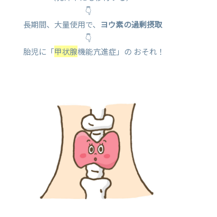
👇
長期間、大量使用で、
ヨウ素の過剰摂取
👇
胎児に「
甲状腺
機能亢進症」の おそれ！