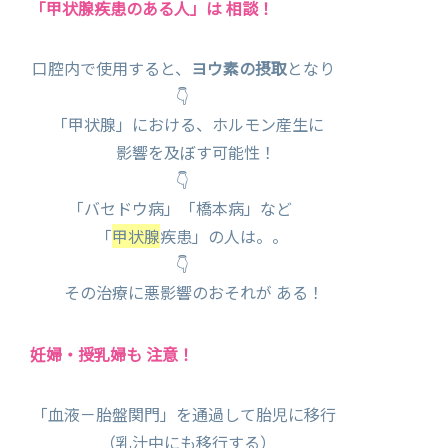
「甲状腺疾患のある人」は 相談！
口腔内で使用すると、
ヨウ素の摂取
となり
👇
「甲状腺」における、ホルモン産生に
影響を及ぼす可能性！
👇
「バセドウ病」「橋本病」など
「
甲状腺
疾患」の人は。。
👇
その治療に悪影響のおそれが ある！
妊婦・授乳婦も 注意！
「血液－胎盤関門」を通過して胎児に移行
（乳汁中にも移行する）