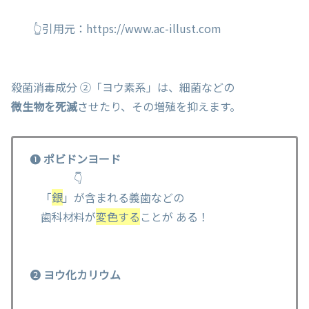
👆引用元：https://www.ac-illust.com
殺菌消毒成分 ②「ヨウ素系」は、細菌などの
微生物を死滅
させたり、その増殖を抑えます。
❶
ポビドンヨード
👇
「
銀
」が含まれる義歯などの
歯科材料が
変色する
ことが ある！
❷
ヨウ化カリウム