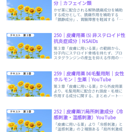
分｜カフェイン類
かぜ薬に配合される解熱鎮痛成分を補助
する成分として、鎮痛作用を補助する
「鎮静成分」、胃腸障害を軽減する「制
酸成分」、鎮痛作用を補助する「カフェ
イン類」に関する、まとめノートです。
250｜皮膚用薬 ⑸ 非ステロイド性
テキスト 第３章
抗炎症成分｜NSAIDs
第３章「皮膚に用いる薬」の範囲から、
分子内にステロイド骨格を持たず、プロ
スタグランジンの産生を抑える作用の
「非ステロイド性抗炎症成分」に関す
る、まとめノートです。
259｜皮膚用薬 ⒁毛髪用剤｜女性
テキスト 第３章
ホルモン｜生薬｜YouTube
第３章「皮膚に用いる薬」から外皮用薬
より、毛髪用剤に配合され頭皮・毛根に
作用する成分に関する、まとめノートで
す。おすすめのYouTube「登録販売者ご
るごり」様の動画を掲載しています。
252｜皮膚薬⑺局所刺激成分（冷
テキスト 第３章
感刺激・温感刺激）YouTube
「皮膚に用いる薬」より「冷感刺激」と
「温感刺激」の２種類ある「局所刺激成