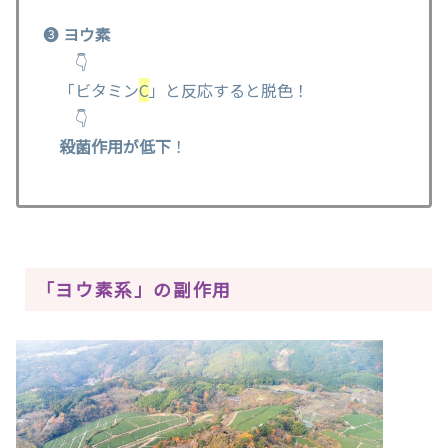
❸
ヨウ素
👇
「ビタミン
C
」と反応すると脱色！
👇
殺菌作用が低下
！
「ヨウ素系」の副作用