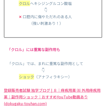
クロル
ヘキシジングルコン酸塩
👇
✕
口腔内に傷やただれのある人
（強い刺激あり！）
「クロル」には重篤な副作用も
「クロル」では、まれに重篤な副作用として
👇
ショック
（アナフィラキシー）
登録販売者試験 独学ブログ | ８｜痔疾用薬 ⑻ 外用痔疾用
薬｜副作用ショック｜おすすめYouTube動画あり
(dokugaku-touhan.com)