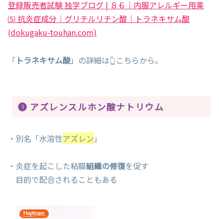
登録販売者試験 独学ブログ | ８６｜内服アレルギー用薬
⑸ 抗炎症成分｜グリチルリチン酸｜トラネキサム酸
(dokugaku-touhan.com)
「
トラネキサム酸
」の詳細は👆こちらから。
❸ アズレンスルホン酸ナトリウム
・別名「水溶性
アズレン
」
・炎症を起こした粘膜
組織の修復
を促す
目的で配合されることもある