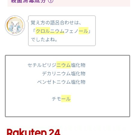
殺菌消毒成分 ➀
覚え方の語呂合わせは、
「
クロル
ニウム
フェノ
ール
」
でしたよね。
セチルピリジ
ニウム
塩化物
デカリニウム塩化物
ベンゼトニウム塩化物
チモ
ール