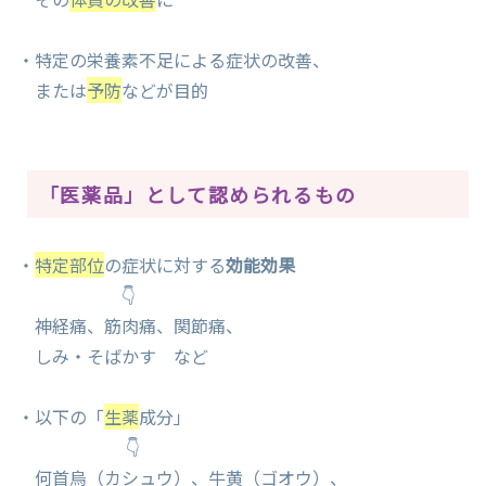
・特定の栄養素不足による症状の改善、
または
予防
などが目的
「医薬品」として認められるもの
・
特定部位
の症状に対する
効能効果
👇
神経痛、筋肉痛、関節痛、
しみ・そばかす など
・以下の「
生薬
成分」
👇
何首烏（カシュウ）、牛黄（ゴオウ）、