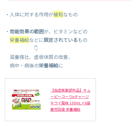
・人体に対する作用が
緩和
なもの
・
効能効果の範囲
が、ビタミンなどの
栄養補給
などに
限定されている
もの
👇
滋養強壮、虚弱体質の改善、
病中・病後の
栄養補給
に
【指定医薬部外品】キュ
ーピーコーワαチャージ
キウイ風味 100mL×6袋
疲労回復 栄養補給