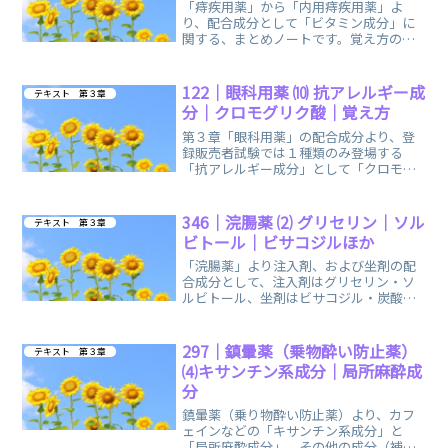
「痔疾用薬」から「内用痔疾用薬」よ
り、配合成分として「ビタミン成分」に
関する、まとめノートです。覚え方の語
呂合わせ・イメージで、楽しく簡単に覚
えられます。
122｜眼科用薬 ⑽ 抗アレルギー成
テキスト 第３章
分｜クロモグリク酸｜覚え方
第３章「眼科用薬」の配合成分より、登
録販売者試験では１種類のみ登場する
「抗アレルギー成分」として「クロモグ
リク酸ナトリウム」に関する、まとめノ
ートです。
346｜浣腸薬 ⑵ グリセリン｜ソル
テキスト 第３章
ビトール｜ビサコジルほか
「浣腸薬」より注入剤、および坐剤の配
合成分として、注入剤はグリセリン・ソ
ルビトール、坐剤はビサコジル・炭酸水
素ナトリウムに関する、まとめノートで
す。
297｜鎮暈薬（乗物酔い防止薬）
テキスト 第３章
⑷キサンチン系成分｜局所麻酔成
分
鎮暈薬（乗り物酔い防止薬）より、カフ
ェインなどの「キサンチン系成分」と
「局所麻酔成分」、その他の成分（補助