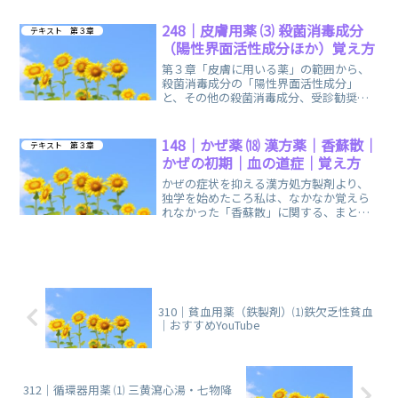
248｜皮膚用薬 ⑶ 殺菌消毒成分
テキスト 第３章
（陽性界面活性成分ほか）覚え方
第３章「皮膚に用いる薬」の範囲から、
殺菌消毒成分の「陽性界面活性成分」
と、その他の殺菌消毒成分、受診勧奨と
一般的な創傷への対応に関する、まとめ
ノートです。
148｜かぜ薬 ⒅ 漢方薬｜香蘇散｜
テキスト 第３章
かぜの初期｜血の道症｜覚え方
かぜの症状を抑える漢方処方製剤より、
独学を始めたころ私は、なかなか覚えら
れなかった「香蘇散」に関する、まとめ
ノートです。覚え方のイメージや「血の
道症」の詳細も お話しています。
310｜貧血用薬（鉄製剤）⑴鉄欠乏性貧血
｜おすすめYouTube
312｜循環器用薬 ⑴ 三黄瀉心湯・七物降