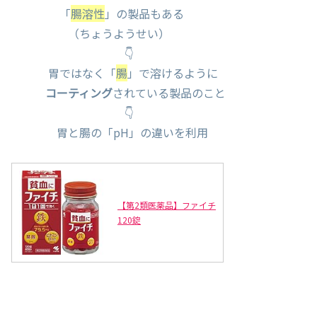
「
腸溶性
」の製品もある
（ちょうようせい）
👇
胃ではなく「
腸
」で溶けるように
コーティング
されている製品のこと
👇
胃と腸の「pH」の違いを利用
【第2類医薬品】ファイチ
120錠