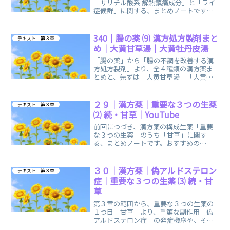
「サリチル酸系 解熱鎮痛成分」と「ライ
症候群」に関する、まとめノートです。
「ライエル症候群」と混同しないよう、
リンクを貼っています。
340｜腸の薬 ⑼ 漢方処方製剤まと
テキスト 第３章
め｜大黄甘草湯｜大黄牡丹皮湯
「腸の薬」から「腸の不調を改善する漢
方処方製剤」より、全４種類の漢方薬ま
とめと、先ずは「大黄甘草湯」「大黄牡
丹皮湯」２種類に関する、まとめノート
です。
２９｜漢方薬｜重要な３つの生薬
テキスト 第３章
⑵ 続・甘草｜YouTube
前回につづき、漢方薬の構成生薬「重要
な３つの生薬」のうち「甘草」に関す
る、まとめノートです。おすすめの
YouTube「登録販売者ごるごり」様の動
画を掲載しています。
３０｜漢方薬｜偽アルドステロン
テキスト 第３章
症｜重要な３つの生薬 ⑶ 続・甘
草
第３章の範囲から、重要な３つの生薬の
１つ目「甘草」より、重篤な副作用「偽
アルドステロン症」の発症機序や、その
症状に関する、まとめノートです。