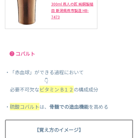
300ml 燕人の匠 純銅製槌
目 新潟県燕市製造 HB-
7473
❷ コバルト
・「赤血球」ができる過程において
👇
必要不可欠な
ビタミン B１２
の構成成分
・
硫酸コバルト
は、
骨髄での造血機能
を高める
【覚え方のイメージ】