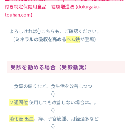
付き特定保健用食品｜健康増進法 (dokugaku-
touhan.com)
よろしければ👆こちらも、ご確認ください。
（
ミネラルの吸収を高める
ヘム鉄
が登場）
受診を勧める場合（受診勧奨）
食事の偏りなど、食生活を改善しつつ
👇
２週間位
使用しても改善しない場合は。。
👇
消化管 出血
、痔、子宮筋腫、月経過多など
👇