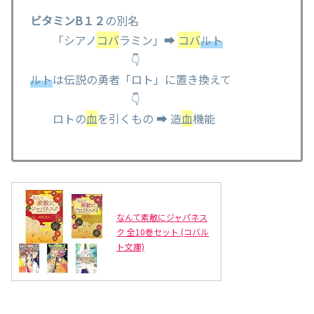
ビタミンB１２
の別名
「シアノ
コバ
ラミン」➡
コバ
ルト
👇
ルト
は伝説の勇者「ロト」に置き換えて
👇
ロトの
血
を引くもの ➡ 造
血
機能
なんて素敵にジャパネス
ク 全10巻セット (コバル
ト文庫)