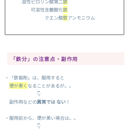
溶性ピロリン酸第二
鉄
可溶性含糖酸化
鉄
クエン酸
鉄
アンモニウム
「鉄分」の注意点・副作用
・「鉄製剤」は、服用すると
便が黒く
なることがあるが。。
👇
副作用などの
異常では ない
！
・服用前から、便が黒い場合は。。
👇