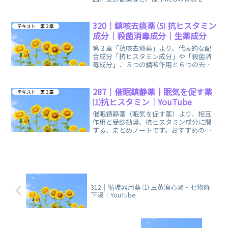
べる「妊娠検査薬」に関する、まとめノ
ートです。
320｜鎮咳去痰薬 ⑸ 抗ヒスタミン
テキスト 第３章
成分｜殺菌消毒成分｜生薬成分
第３章「鎮咳去痰薬」より、代表的な配
合成分「抗ヒスタミン成分」や「殺菌消
毒成分」、５つの鎮咳作用と６つの去痰
作用を示す「生薬成分」に関する、まと
めノートです。
287｜催眠鎮静薬｜眠気を促す薬
テキスト 第３章
⑴抗ヒスタミン｜YouTube
催眠鎮静薬（眠気を促す薬）より、相互
作用と受診勧奨、抗ヒスタミン成分に関
する、まとめノートです。おすすめの
YouTube「登録販売者ごるごり」様の動
画を掲載しています。
312｜循環器用薬 ⑴ 三黄瀉心湯・七物降
下湯｜YouTube