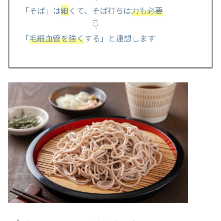
「そば」は
細
くて、そば打ちは
力も必要
👇
「
毛細血管を強く
する」と連想します