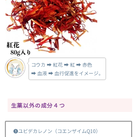
コウカ ➡ 紅花 ➡ 紅 ➡ 赤色
➡ 血液 ➡ 血行促進をイメージ。
生薬以外の成分４つ
❶ユビデカレノン（コエンザイムQ10）