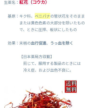
紅花（コウカ）
生薬名：
基原：キク科、
ベニバナ
の管状花をそのまま
または黄色色素の大部分を除いたもの
で、ときに圧搾、板状にしたもの
効果：末梢の
血行促進
、
うっ血を除く
【日本薬局方収載】
煎じて、服用する製品のときには
冷え症、および血色不良に。