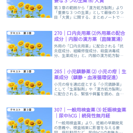
要な３つの生薬 ⑹ 大黄
第３章の範囲から「漢方処方製剤」より
「重要な３つの生薬」として最後の３つ
目「大黄」に関する、まとめノートで
す。毎日のスキマ時間を利用して、気軽
に手軽に独学できます。
270｜口内炎用薬 ⑵外用薬の配合
テキスト 第３章
成分｜内服の漢方薬（茵蔯蒿湯）
外用の「口内炎用薬」に配合される「抗
炎症成分、組織修復成分、殺菌消毒成
分、生薬成分」と、内服の漢方処方製剤
「茵蔯蒿湯（いんちんこうとう）」に関
する、まとめノートです。
285｜小児鎮静薬 ⑵ 小児の疳｜生
テキスト 第３章
薬成分（鎮静・血液循環促進）
小児の疳を適応症とする「小児鎮静薬」
として「生薬製剤」や「漢方処方製剤」
に配合される、緊張や興奮を鎮め、血液
循環を促す作用の生薬成分を中心とし
た、まとめノートです。
307｜一般用検査薬 ⑶ 妊娠検査薬
テキスト 第３章
｜尿中hCG｜続発性無月経
「一般用検査薬」より、妊娠の早期発見
の意義や、検査結果に影響を与える要
因、受診勧奨など、尿中hCGの有無を調