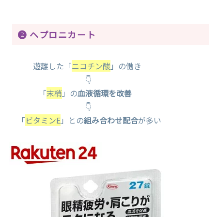
❷ ヘプロニカート
遊離した「
ニコチン酸
」の働き
👇
「
末梢
」の
血液循環を改善
👇
「
ビタミンE
」との
組み合わせ配合
が多い