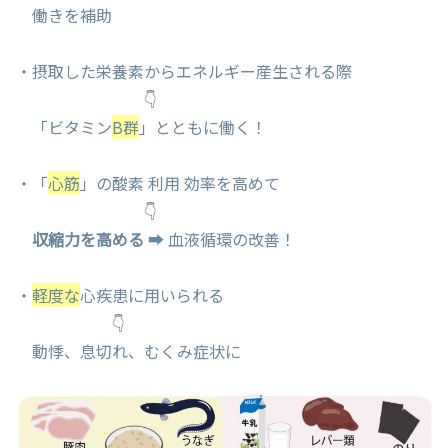
働きを補助
・摂取した栄養素からエネルギー産生される際
👇
「ビタミン
B群
」とともに働く！
・「
心筋
」の酸素 利用 効率を高めて
👇
収縮力を高める
➡ 血液循環の改善！
・
軽度な
心疾患に用いられる
👇
動悸、息切れ、むくみ症状に