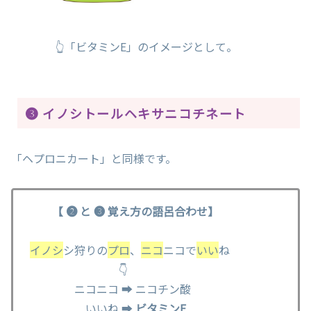
👆「ビタミンE」のイメージとして。
❸ イノシトールヘキサニコチネート
「ヘプロニカート」と同様です。
【 ❷ と ❸ 覚え方の語呂合わせ】
イノシ
シ狩りの
プロ
、
ニコ
ニコで
いい
ね
👇
ニコニコ ➡ ニコチン酸
いいね ➡
ビタミンE