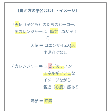
【覚え方の語呂合わせ・イメージ】
「
天
使（子ども）のたちのヒーロー、
デカレ
ンジャーは、
降参
しないぞ！」
👇
天使 ➡ コエンザイムQ
10
小児向けなし
デカレンジャー ➡ ユ
ビ
デカレ
ノン
エネルギッシュ
な
イメージながら
親近（
心筋
）感あり
降参 ➡
酵素