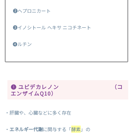
❷ヘプロニカート
❸イノシトール ヘキサ ニコチネート
❹ルチン
❶ ユビデカレノン （コ
エンザイムQ10）
・肝臓や、心臓などに多く存在
・
エネルギー代謝
に関与する「
酵素
」の