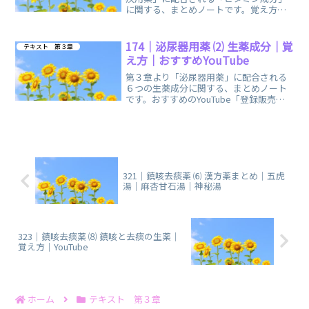
に関する、まとめノートです。覚え方の
語呂合わせ・イメージで簡単に覚えられ
ます。
174｜泌尿器用薬 ⑵ 生薬成分｜覚
テキスト 第３章
え方｜おすすめYouTube
第３章より「泌尿器用薬」に配合される
６つの生薬成分に関する、まとめノート
です。おすすめのYouTube「登録販売者
ごるごり」様の動画を掲載しています。
321｜鎮咳去痰薬 ⑹ 漢方薬まとめ｜五虎
湯｜麻杏甘石湯｜神秘湯
323｜鎮咳去痰薬 ⑻ 鎮咳と去痰の生薬｜
覚え方｜YouTube
ホーム
テキスト 第３章