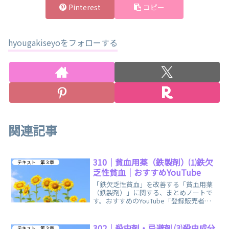
Pinterest
コピー
hyougakiseyoをフォローする
関連記事
310｜貧血用薬（鉄製剤）⑴鉄欠
テキスト 第３章
乏性貧血｜おすすめYouTube
「鉄欠乏性貧血」を改善する「貧血用薬
（鉄製剤）」に関する、まとめノートで
す。おすすめのYouTube「登録販売者ご
るごり」様の動画を掲載しています。
302｜殺虫剤・忌避剤 ⑶殺虫成分
テキスト 第３章