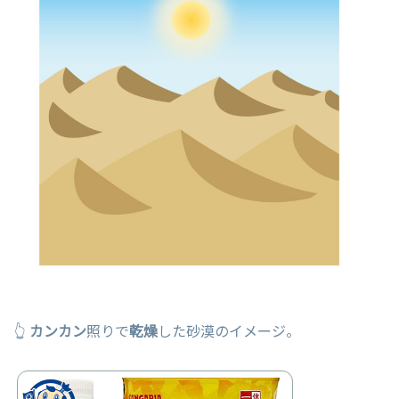
👆
カンカン
照りで
乾燥
した砂漠のイメージ。