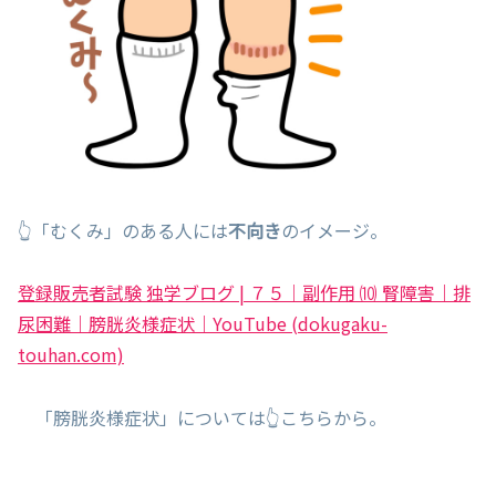
👆「むくみ」のある人には
不向き
のイメージ。
登録販売者試験 独学ブログ | ７５｜副作用 ⑽ 腎障害｜排
尿困難｜膀胱炎様症状｜YouTube (dokugaku-
touhan.com)
「膀胱炎様症状」については👆こちらから。