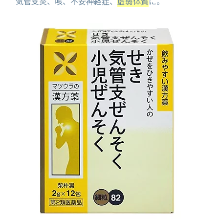
気管支炎、咳、不安神経症、
虚弱体質
に。