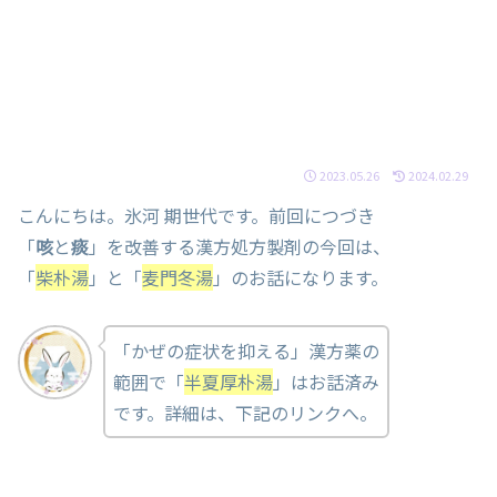
2023.05.26
2024.02.29
こんにちは。氷河 期世代です。前回につづき
「
咳
と
痰
」を改善する漢方処方製剤の今回は、
「
柴朴湯
」と「
麦門冬湯
」のお話になります。
「かぜの症状を抑える」漢方薬の
範囲で「
半夏厚朴湯
」はお話済み
です。詳細は、下記のリンクへ。