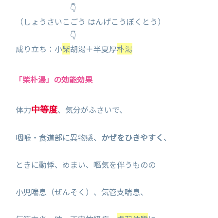
👇
（しょうさいこごう はんげこうぼくとう）
👇
成り立ち：小
柴
胡湯＋半夏厚
朴湯
「柴朴湯」の効能効果
中等度
体力
、気分がふさいで、
咽喉・食道部に異物感、
かぜをひきやすく
、
ときに動悸、めまい、嘔気を伴うものの
小児喘息（ぜんそく）、気管支喘息、