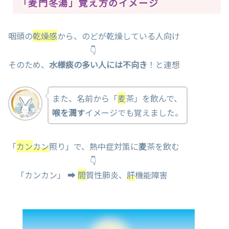
「麦門冬湯」覚え方のイメージ
咽頭の
乾燥感
から、のどが乾燥している人向け
👇
そのため、
水様痰の多い人には不向き
！と連想
また、名前から「
麦
茶」を飲んで、
喉を潤す
イメージでも覚えました。
「
カン
カン
照り」で、熱中症対策に
麦
茶を飲む
👇
「カンカン」 ➡
間
質性肺炎、
肝
機能障害