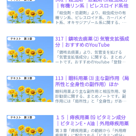
｜有機リン系｜ピレスロイド系他
「殺虫剤・忌避剤」より、殺虫成分の有
機リン系、ピレスロイド系、カーバメイ
ト系、オキサジアゾール系に関する、ま
とめノートです。覚え方の語呂合わせ・
イメージで、楽しく簡単に覚えられま
す。
317｜鎮咳去痰薬 ⑵ 気管支拡張成
テキスト 第３章
分｜おすすめのYouTube
「鎮咳去痰薬」より、気管支を拡げる
「気管支拡張成分」に関する、まとめノ
ートです。おすすめのYouTube「登録販
売者ごるごり」様の動画を掲載していま
す。
113｜眼科用薬 ⑶ 主な副作用（局
テキスト 第３章
所性と全身性の副作用）ほか
眼科用薬より主な副作用と相互作用、受
診勧奨に関する、まとめノートです。副
作用には「局所性」と「全身性」があり
ます。一般用医薬品の点眼薬に「緑内
障」を改善するものは、ありません！
１５｜痔疾用薬 ⒂ ビタミン成分
テキスト 第３章
｜ビタミンE・A油｜外用痔疾用薬
第３章「痔疾用薬」の範囲から「外用痔
疾用薬」に配合される「ビタミン成分」