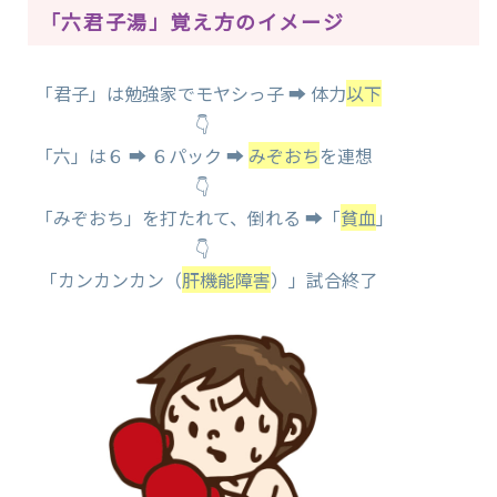
「六君子湯」覚え方のイメージ
「君子」は勉強家でモヤシっ子 ➡ 体力
以下
👇
「六」は６ ➡ ６パック ➡
みぞおち
を連想
👇
「みぞおち」を打たれて、倒れる ➡「
貧血
」
👇
「カンカンカン（
肝機能障害
）」試合終了