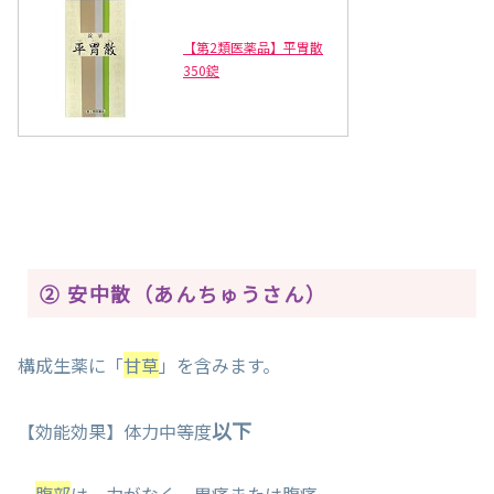
【第2類医薬品】平胃散
350錠
② 安中散（あんちゅうさん）
構成生薬に「
甘草
」を含みます。
以下
【効能効果】体力中等度
腹部
は、力がなく、胃痛または腹痛、