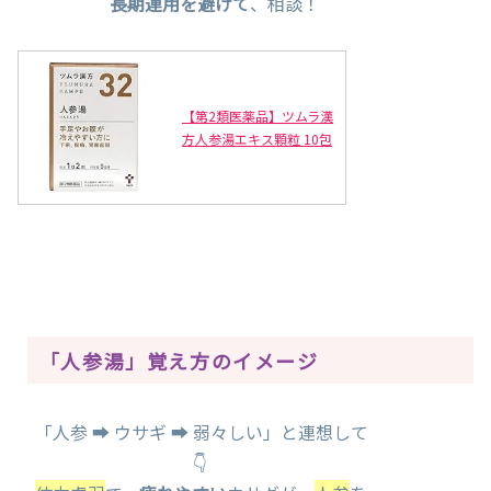
長期連用を避けて
、相談！
【第2類医薬品】ツムラ漢
方人参湯エキス顆粒 10包
「人参湯」覚え方のイメージ
「人参 ➡ ウサギ ➡ 弱々しい」と連想して
👇