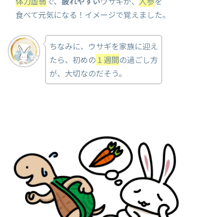
体力虚弱
で、
疲れやすい
ウサギが、
人参
を
食べて元気になる！イメージで覚えました。
ちなみに、ウサギを家族に迎え
たら、初めの
１週間
の過ごし方
が、大切なのだそう。