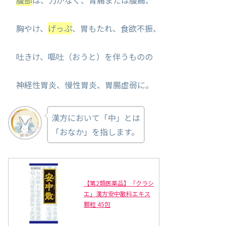
胸やけ、
げっぷ
、胃もたれ、食欲不振、
吐きけ、嘔吐（おうと）を伴うものの
神経性胃炎、慢性胃炎、胃腸虚弱に。
漢方において「中」とは
「おなか」を指します。
【第2類医薬品】「クラシ
エ」漢方安中散料エキス
顆粒 45包