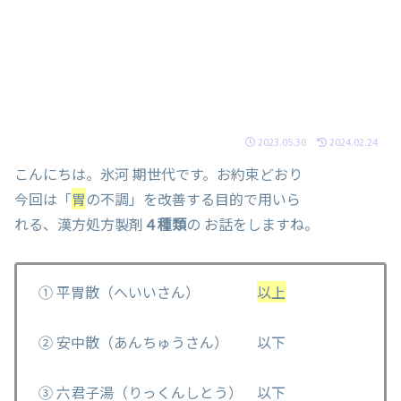
2023.05.30
2024.02.24
こんにちは。氷河 期世代です。お約束どおり
今回は「
胃
の不調」を改善する目的で用いら
れる、漢方処方製剤
４種類
の お話をしますね。
① 平胃散（へいいさん）
以上
② 安中散（あんちゅうさん） 以下
③ 六君子湯（りっくんしとう） 以下