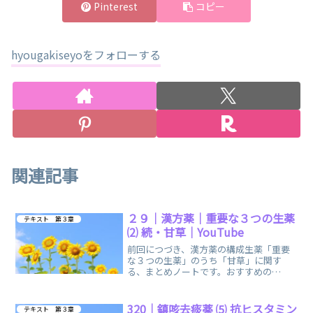
Pinterest
コピー
hyougakiseyoをフォローする
関連記事
２９｜漢方薬｜重要な３つの生薬
テキスト 第３章
⑵ 続・甘草｜YouTube
前回につづき、漢方薬の構成生薬「重要
な３つの生薬」のうち「甘草」に関す
る、まとめノートです。おすすめの
YouTube「登録販売者ごるごり」様の動
画を掲載しています。
320｜鎮咳去痰薬 ⑸ 抗ヒスタミン
テキスト 第３章