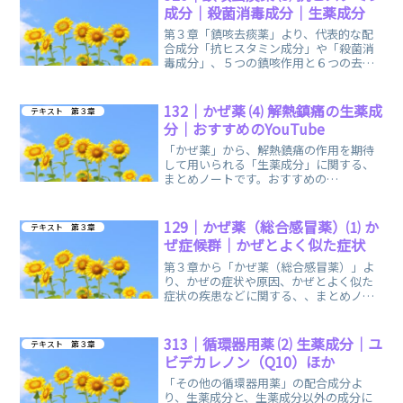
成分｜殺菌消毒成分｜生薬成分
第３章「鎮咳去痰薬」より、代表的な配
合成分「抗ヒスタミン成分」や「殺菌消
毒成分」、５つの鎮咳作用と６つの去痰
作用を示す「生薬成分」に関する、まと
めノートです。
132｜かぜ薬 ⑷ 解熱鎮痛の生薬成
テキスト 第３章
分｜おすすめのYouTube
「かぜ薬」から、解熱鎮痛の作用を期待
して用いられる「生薬成分」に関する、
まとめノートです。おすすめの
YouTube「登録販売者ごるごり」様の動
画を掲載しています。
129｜かぜ薬（総合感冒薬）⑴ か
テキスト 第３章
ぜ症候群｜かぜとよく似た症状
第３章から「かぜ薬（総合感冒薬）」よ
り、かぜの症状や原因、かぜとよく似た
症状の疾患などに関する、、まとめノー
トです。原因の約８割は「ウイルス」の
感染によるものです。
313｜循環器用薬 ⑵ 生薬成分｜ユ
テキスト 第３章
ビデカレノン（Q10）ほか
「その他の循環器用薬」の配合成分よ
り、生薬成分と、生薬成分以外の成分に