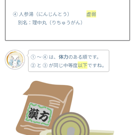
④ 人参湯（にんじんとう）
虚弱
別名：理中丸（りちゅうがん）
① ～ ④ は、
体力
のある順です。
② と ③ が同じ中等度
以下
ですね。