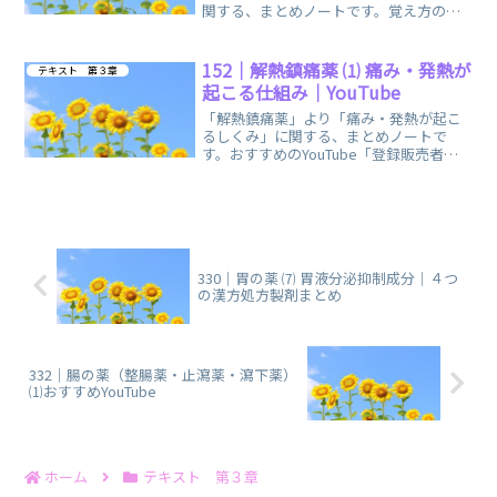
関する、まとめノートです。覚え方の語
呂合わせ・イメージで、楽しく簡単に覚
えられます。
152｜解熱鎮痛薬 ⑴ 痛み・発熱が
テキスト 第３章
起こる仕組み｜YouTube
「解熱鎮痛薬」より「痛み・発熱が起こ
るしくみ」に関する、まとめノートで
す。おすすめのYouTube「登録販売者ご
るごり」様の動画を掲載しています。
330｜胃の薬 ⑺ 胃液分泌抑制成分｜４つ
の漢方処方製剤まとめ
332｜腸の薬（整腸薬・止瀉薬・瀉下薬）
⑴おすすめYouTube
ホーム
テキスト 第３章