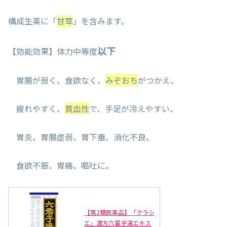
構成生薬に「
甘草
」を含みます。
以下
【効能効果】体力中等度
胃腸が弱く、食欲なく、
みぞおち
がつかえ、
疲れやすく、
貧血性
で、手足が冷えやすい、
胃炎、胃腸虚弱、胃下垂、消化不良、
食欲不振、胃痛、嘔吐に。
【第2類医薬品】「クラシ
エ」漢方六君子湯エキス