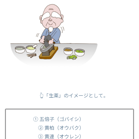
👆「生薬」のイメージとして。
① 五倍子（ゴバイシ）
② 黄柏（オウバク）
③ 黄連（オウレン）