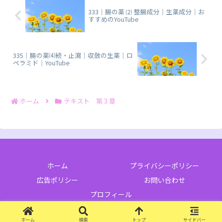
333｜腸の薬 ⑵ 整腸成分｜生薬成分｜お
すすめのYouTube
335｜腸の薬⑷続・止瀉｜収斂の生薬｜ロ
ペラミド｜YouTube
ホーム
テキスト 第３章
ホーム
プライバシーポリシー
広告ポリシー
お問い合わせ
プロフィール
© 2023 登録販売者試験 独学ブログ.
ホーム
検索
トップ
サイドバー