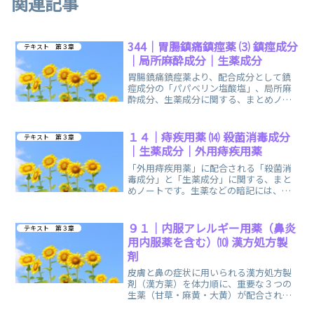
関連記事
344｜胃腸鎮痛鎮痙薬 ⑶ 鎮痙成分
テキスト 第３章
｜局所麻酔成分｜生薬成分
胃腸鎮痛鎮痙薬より、配合成分として鎮
痙成分の「パパベリン塩酸塩」、局所麻
酔成分、生薬成分に関する、まとめノー
トです。覚え方の語呂合わせ・イメージ
で、楽しく簡単に覚えられます。
１４｜痔疾用薬 ⒁ 殺菌消毒成分
テキスト 第３章
｜生薬成分｜外用痔疾用薬
「外用痔疾用薬」に配合される「殺菌消
毒成分」と「生薬成分」に関する、まと
めノートです。生薬などの暗記には、単
語帳アプリの「Word Holic」を活用しま
した。
９１｜内服アレルギー用薬（鼻炎
テキスト 第３章
用内服薬を含む）⑽ 漢方処方製
剤
皮膚と鼻の症状に用いられる漢方処方製
剤（漢方薬）を体力順に、重要な３つの
生薬（甘草・麻黄・大黄）が配合されて
いるか否かに関する、まとめノートで