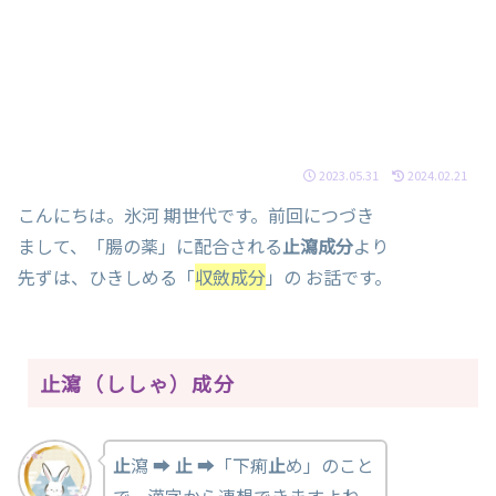
2023.05.31
2024.02.21
こんにちは。氷河 期世代です。前回につづき
まして、「腸の薬」に配合される
止瀉成分
より
先ずは、ひきしめる「
収斂成分
」の お話です。
止瀉（ししゃ）成分
止
瀉 ➡
止
➡「下痢
止
め」のこと