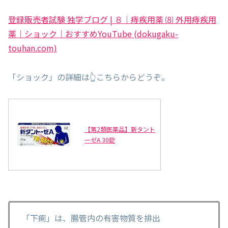
登録販売者試験 独学ブログ | ８｜痔疾用薬 ⑻ 外用痔疾用
薬｜ショック｜おすすめYouTube (dokugaku-
touhan.com)
「ショック」の詳細は👆こちらからどうぞ。
【第2類医薬品】新タント
ーゼA 30錠
「下痢」は、腸管内の有害物質を排出