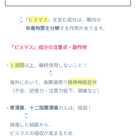
👆「
ビスマス
」を含む成分は、腸内の
有毒物質を分解
する作用があります。
「ビスマス」成分の注意点・副作用
・
１週間
以上、継続使用しないこと！
👇
海外において、長期連用で
精神神経症状
（不安、記憶力・注意力低下、頭痛など）
・
胃潰瘍
、
十二指腸潰瘍
の人は、相談！
👇
損傷した粘膜から、
ビスマスの吸収が高まるため