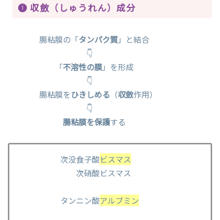
❶ 収斂（しゅうれん）成分
腸粘膜の「
タンパク質
」と結合
👇
「
不溶性の膜
」を形成
👇
腸粘膜を
ひきしめる
（
収斂
作用）
👇
腸粘膜を保護
する
次没食子酸
ビスマス
次硝酸ビスマス
タンニン酸
アルブミン