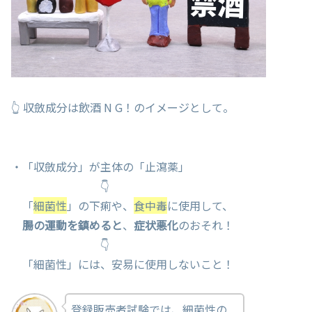
👆 収斂成分は飲酒 N G！のイメージとして。
・「収斂成分」が主体の「止瀉薬」
👇
「
細菌性
」の下痢や、
食中毒
に使用して、
腸の運動を鎮めると
、
症状悪化
のおそれ！
👇
「細菌性」には、安易に使用しないこと！
登録販売者試験では、細菌性の