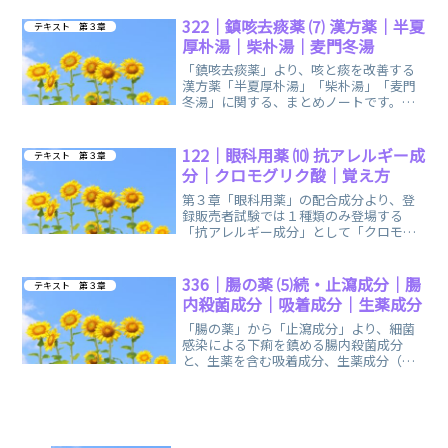
す。
322｜鎮咳去痰薬 ⑺ 漢方薬｜半夏
テキスト 第３章
厚朴湯｜柴朴湯｜麦門冬湯
「鎮咳去痰薬」より、咳と痰を改善する
漢方薬「半夏厚朴湯」「柴朴湯」「麦門
冬湯」に関する、まとめノートです。半
夏厚朴湯は「かぜ薬」の範囲と重複する
ため、リンク（ピンク色の文字：テキス
ト）から飛んで復習していただけます。
122｜眼科用薬 ⑽ 抗アレルギー成
テキスト 第３章
分｜クロモグリク酸｜覚え方
第３章「眼科用薬」の配合成分より、登
録販売者試験では１種類のみ登場する
「抗アレルギー成分」として「クロモグ
リク酸ナトリウム」に関する、まとめノ
ートです。
336｜腸の薬 ⑸続・止瀉成分｜腸
テキスト 第３章
内殺菌成分｜吸着成分｜生薬成分
「腸の薬」から「止瀉成分」より、細菌
感染による下痢を鎮める腸内殺菌成分
と、生薬を含む吸着成分、生薬成分（木
クレオソート）に関する、まとめノート
です。