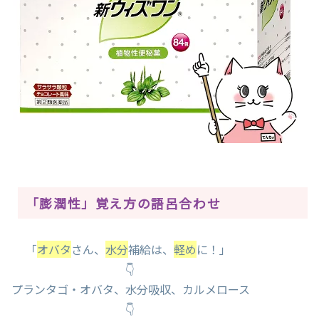
「膨潤性」覚え方の語呂合わせ
「
オバタ
さん、
水分
補給は、
軽め
に！」
👇
プランタゴ・オバタ、水分吸収、カルメロース
👇