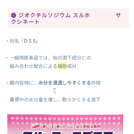
❹ ジオクチルソジウム スルホ サ
クシネート
・別名「
D S S
」
・一般用医薬品では、他の瀉下成分との
組み合わせ配合による
補助
成分
・腸内容物に、
水分を浸透しやすくする
作用
👇
糞便中の水分量を増し、軟らかくする瀉下