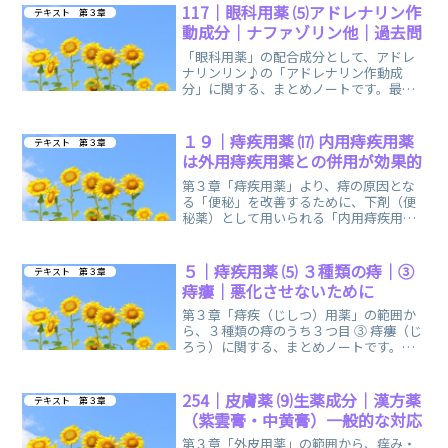
117｜眼科用薬 ⑸アドレナリン作
テキスト 第３章
動成分｜ナファゾリン他｜過去問
「眼科用薬」の配合成分として、アドレ
ナリンリン♪の「アドレナリン作動成
分」に関する、まとめノートです。最後
に過去問をひとつ、お出ししています。
１９｜痔疾用薬 ⒄ 内用痔疾用薬
テキスト 第３章
は外用痔疾用薬との併用が効果的
第３章「痔疾用薬」より、痔の原因とな
る「便秘」を改善するために、下剤（便
秘薬）として用いられる「内用痔疾用
薬」に関する、まとめノートです。肛門
癌（こうもんがん）の記載もあります。
５｜痔疾用薬 ⑸ ３種類の痔｜③
テキスト 第３章
痔瘻｜悪化させないために
第３章「痔疾（じしつ）用薬」の範囲か
ら、３種類の痔のうち３つ目 ③ 痔瘻（じ
ろう）に関する、まとめノートです。ど
うしても摩天楼（まてんろう）が浮かん
でしまう、氷河 期世代です。
254｜皮膚薬 ⑼生薬成分｜漢方薬
テキスト 第３章
（紫雲膏・中黄膏）一般的な対応
第３章「外皮用薬」の範囲から、痒み・