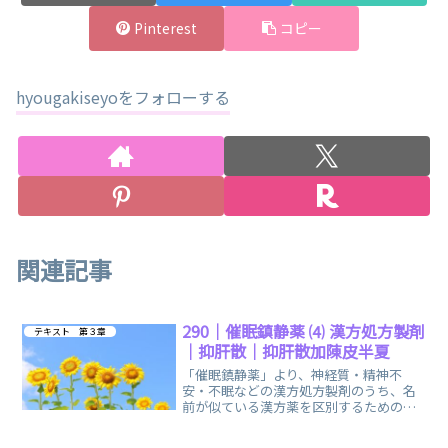
Pinterest
コピー
hyougakiseyoをフォローする
関連記事
290｜催眠鎮静薬 ⑷ 漢方処方製剤
テキスト 第３章
｜抑肝散｜抑肝散加陳皮半夏
「催眠鎮静薬」より、神経質・精神不
安・不眠などの漢方処方製剤のうち、名
前が似ている漢方薬を区別するための
「抑肝散」と「抑肝散加陳皮半夏」に関
する、まとめノートです。