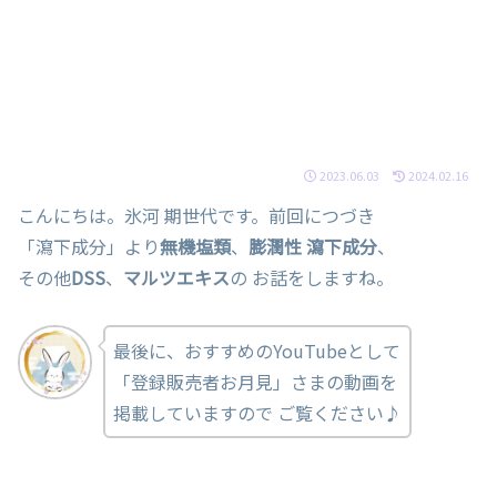
2023.06.03
2024.02.16
こんにちは。氷河 期世代です。前回につづき
「瀉下成分」より
無機塩類
、
膨潤性 瀉下成分
、
その他
DSS
、
マルツエキス
の お話をしますね。
最後に、おすすめのYouTubeとして
「登録販売者お月見」さまの動画を
掲載していますので ご覧ください♪