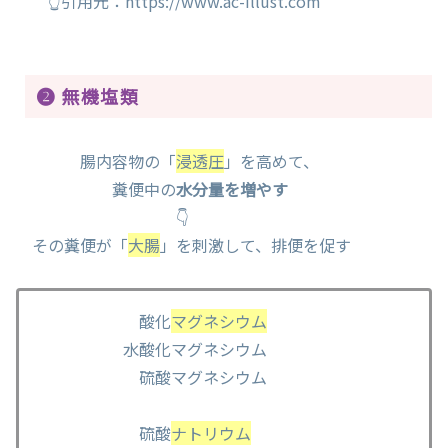
👆引用元：https://www.ac-illust.com
❷ 無機塩類
腸内容物の「
浸透圧
」を高めて、
糞便中の
水分量を増やす
👇
その糞便が「
大腸
」を刺激して、排便を促す
酸化
マグネシウム
水酸化マグネシウム
硫酸マグネシウム
硫酸
ナトリウム