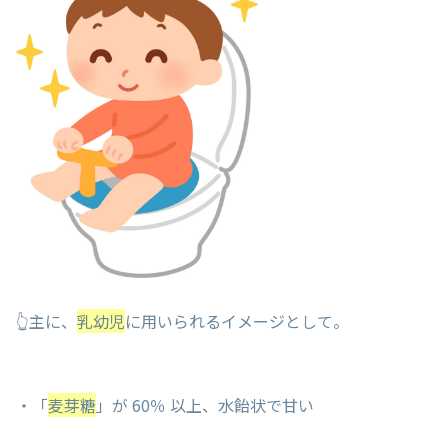
👆主に、
乳幼児
に用いられるイメージとして。
・「
麦芽糖
」が 60％ 以上、水飴状で甘い