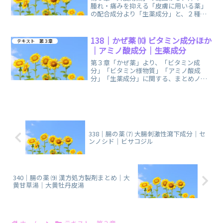
腫れ・痛みを抑える「皮膚に用いる薬」
の配合成分より「生薬成分」と、２種類
の漢方処方製剤、一般的な対応に関す
る、まとめノートです。
138｜かぜ薬 ⑽ ビタミン成分ほか
テキスト 第３章
｜アミノ酸成分｜生薬成分
第３章「かぜ薬」より、「ビタミン成
分」「ビタミン様物質」「アミノ酸成
分」「生薬成分」に関する、まとめノー
トです。「滋養強壮保健薬」にも登場す
る成分たちです。
338｜腸の薬 ⑺ 大腸刺激性瀉下成分｜セ
ンノシド｜ビサコジル
340｜腸の薬 ⑼ 漢方処方製剤まとめ｜大
黄甘草湯｜大黄牡丹皮湯