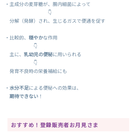
・主成分の麦芽糖が、腸内細菌によって
👇
分解（発酵）され、生じるガスで便通を促す
・比較的、
穏やか
な作用
👇
主に、
乳幼児の便秘
に用いられる
👇
発育不良時の栄養補給にも
・
水分不足
による便秘への効果は、
期待できない
！
おすすめ！登録販売者お月見さま