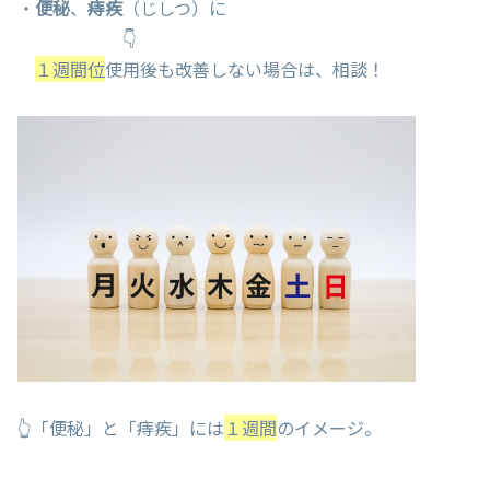
・
便秘
、
痔疾
（じしつ）に
👇
１週間位
使用後も改善しない場合は、相談！
👆「便秘」と「痔疾」には
１週間
のイメージ。