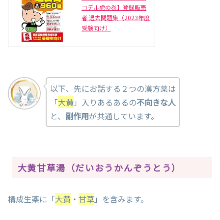
コデル虎の巻】登録販売
者 過去問題集（2023年度
受験向け）
以下、先にお話する２つの漢方薬は
「
大黄
」入りあるあるの
不向きな人
と、
副作用
が共通しています。
大黄甘草湯（だいおうかんぞうとう）
構成生薬に「
大黄
・
甘草
」を含みます。