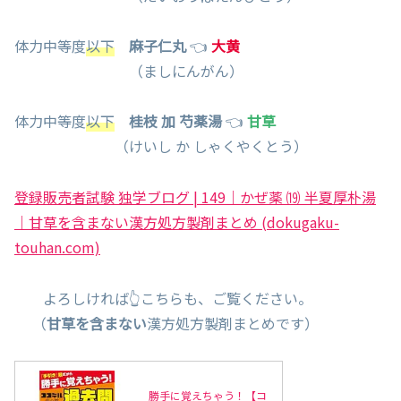
体力中等度
以下
麻子仁丸
👈
大黄
（ましにんがん）
体力中等度
以下
桂枝 加 芍薬湯
👈
甘草
（けいし か しゃくやくとう）
登録販売者試験 独学ブログ | 149｜かぜ薬 ⒆ 半夏厚朴湯
｜甘草を含まない漢方処方製剤まとめ (dokugaku-
touhan.com)
よろしければ👆こちらも、ご覧ください。
（
甘草を含まない
漢方処方製剤まとめです）
勝手に覚えちゃう！【コ