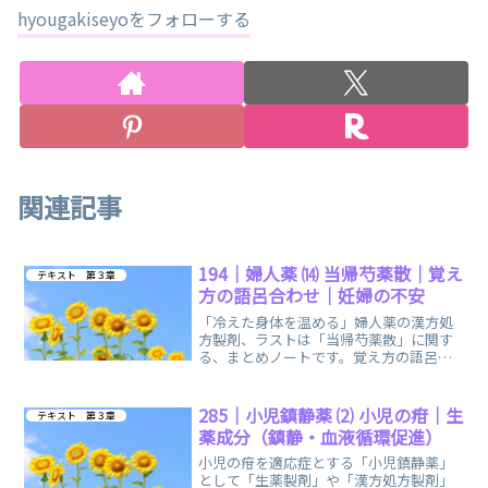
hyougakiseyoをフォローする
関連記事
194｜婦人薬 ⒁ 当帰芍薬散｜覚え
テキスト 第３章
方の語呂合わせ｜妊婦の不安
「冷えた身体を温める」婦人薬の漢方処
方製剤、ラストは「当帰芍薬散」に関す
る、まとめノートです。覚え方の語呂合
わせや、イメージで楽しく簡単に覚えら
れます。
285｜小児鎮静薬 ⑵ 小児の疳｜生
テキスト 第３章
薬成分（鎮静・血液循環促進）
小児の疳を適応症とする「小児鎮静薬」
として「生薬製剤」や「漢方処方製剤」