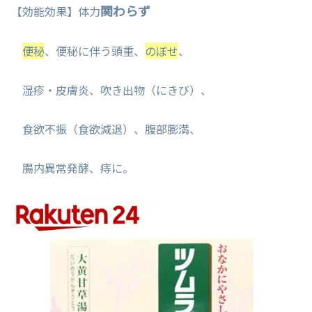
関わらず
【効能効果】体力
便秘
、便秘に伴う頭重、
のぼせ
、
湿疹・皮膚炎、吹き出物（にきび）、
食欲不振（食欲減退）、腹部膨満、
腸内異常発酵、痔に。