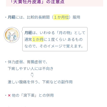
「大黄牡丹皮湯」の注意点
・
月経
には、比較的長期間（
１か月位
）服用
月経
は、いわゆる「月の物」として
通常
１か月
に１度くらい あるもの
なので、そのイメージで覚えます。
・体力虚弱、胃腸虚弱で、
下痢しやすい人には不向き
👇
激しい腹痛を伴う、下痢などの副作用
・
✕
他の「瀉下薬」との併用