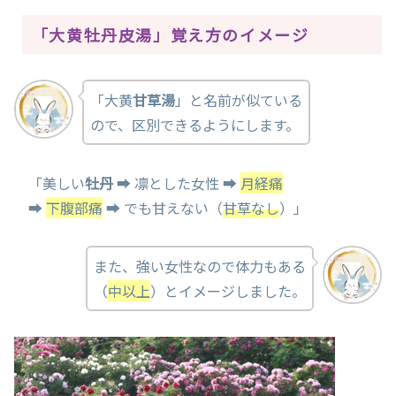
「大黄牡丹皮湯」覚え方のイメージ
「大黄
甘草湯
」と名前が似ている
ので、区別できるようにします。
「美しい
牡丹
➡ 凛とした女性 ➡
月経痛
➡
下腹部痛
➡ でも甘えない（
甘草なし
）」
また、強い女性なので体力もある
（
中以上
）とイメージしました。