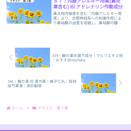
８７｜内服アレルギー用薬(鼻炎
テキスト 第３章
薬含む) ⑹ アドレナリン作動成分
鼻炎用内服薬を含む「内服アレルギー用
薬」より、交感神経系への刺激作用によ
り鼻粘膜の血管を収縮し、鼻粘膜の腫れ
や充血を和らげる「アドレナリン作動成
分」に関する、まとめノートです。
339｜腸の薬⑻瀉下成分｜マルツエキス他
｜おすすめYouTube
341｜腸の薬 ⑽ 漢方薬｜麻子仁丸｜桂枝
加芍薬湯｜受診勧奨
ホーム
テキスト 第３章