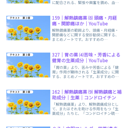
に配合される、緊張や興奮を鎮め、血液
循環を促す作用の生薬成分を中心とし
た、まとめノートです。
159｜解熱鎮痛薬 ⑻ 頭痛・月経
テキスト 第３章
痛・関節痛ほか｜YouTube
解熱鎮痛薬の範囲より、頭痛・月経痛・
関節痛などに関する受診勧奨に関する、
まとめノートです。おすすめの
YouTube「登録販売者ごるごり」様の動
画を掲載しています。
327｜胃の薬 ⑷苦味・芳香による
テキスト 第３章
健胃の生薬成分｜YouTube
「胃の薬」より、苦みや芳香による「健
胃」作用が期待される「生薬成分」に関
する、まとめノートです。おすすめの
YouTube「登録販売者ごるごり」様の動
画も掲載しています。
162｜解熱鎮痛薬 ⑼ 解熱鎮痛と補
テキスト 第３章
助成分｜生薬｜コンドロイチン
「解熱鎮痛薬」より、解熱鎮痛成分とし
て、またはそれを助ける作用をもつ「生
薬成分」たちと、「コンドロイチン硫酸
ナトリウム」に関する、まとめノートで
す。