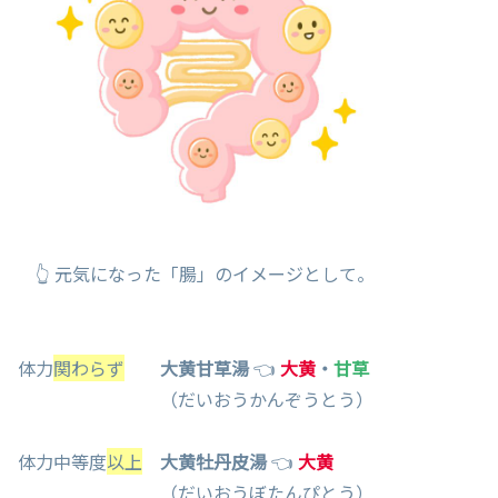
👆 元気になった「腸」のイメージとして。
体力
関わらず
大黄甘草湯
👈
大黄
・
甘草
（だいおうかんぞうとう）
体力中等度
以上
大黄牡丹皮湯
👈
大黄
（だいおうぼたんぴとう）