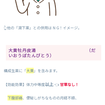
👆他の「瀉下薬」との併用は N G！イメージ。
大黄牡丹皮湯 （だ
いおうぼたんぴとう）
構成生薬に「
大黄
」を含みます。
以上
【効能効果】体力中等度
👈
甘草なし！
下腹部痛
、便秘しがちなものの月経不順、