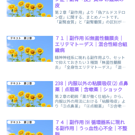
皮
第２章「副作用」より「偽アルドステロ
ン症」に関する、まとめノートです。
「副腎皮質」と「副腎髄質」の区別がで
きるようになる分かりやすい！イラスト
を掲載しています。
７１｜副作用 ⑹無菌性髄膜炎｜
テキスト 第２章
エリテマトーデス｜混合性結合組
織病
精神神経系に現れる副作用より、セット
で抑えておきたい３種類「無菌性髄膜
炎」「全身性エリテマトーデス」「混合
性結合組織病」に関する、まとめノート
です。
238｜内服以外の粘膜吸収 ⑵ 点鼻
テキスト 第２章
薬｜点眼薬｜含嗽薬｜ショック
第２章の範囲「薬が働く仕組み」から、
内服以外の用法における「粘膜吸収」よ
り「③点鼻薬」「④点眼薬」「⑤含嗽薬
（うがい薬）」に関する、まとめノート
です。
７４｜副作用 ⑼ 循環器系に現れ
テキスト 第２章
る副作用｜うっ血性心不全｜不整
脈