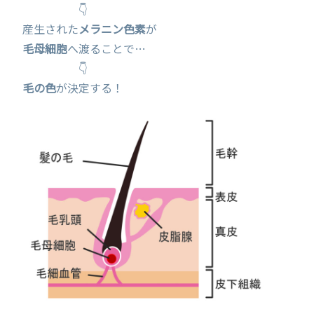
👇
産生された
メラニン色素
が
毛母細胞
へ渡ることで…
👇
毛の色
が決定する！