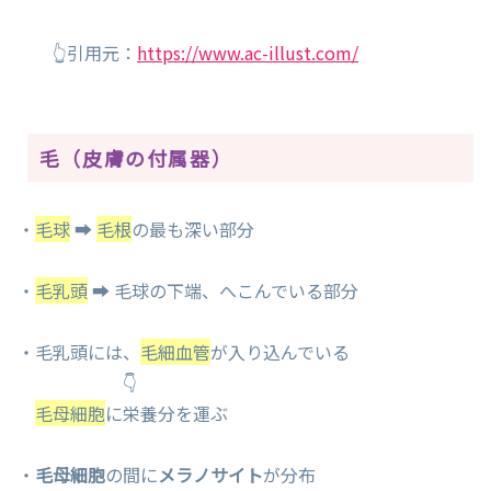
👆引用元：
https://www.ac-illust.com/
毛（皮膚の付属器）
・
毛球
➡
毛根
の最も深い部分
・
毛乳頭
➡ 毛球の下端、へこんでいる部分
・毛乳頭には、
毛細血管
が入り込んでいる
👇
毛母細胞
に栄養分を運ぶ
・
毛母細胞
の間に
メラノサイト
が分布