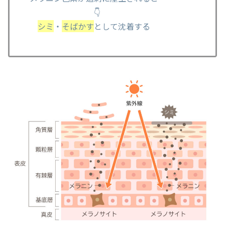
👇
シミ
・
そばかす
として沈着する