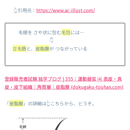
👆引用元：
https://www.ac-illust.com/
毛根を さや状に包む
毛包
には…
👇
立毛筋
と、
皮脂腺
が つながっている
登録販売者試験 独学ブログ | 355｜運動器官 ⑷ 表皮・真
皮・皮下組織｜角質層｜皮脂腺 (dokugaku-touhan.com)
「
皮脂腺
」の詳細は👆こちらから、どうぞ。