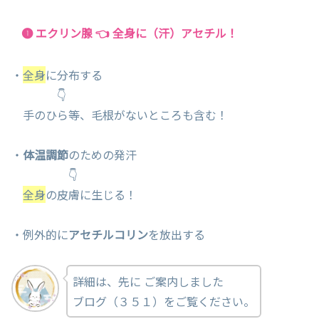
❶ エクリン腺 👈 全身に（汗）アセチル！
・
全身
に分布する
👇
手のひら等、毛根がないところも含む！
・
体温調節
のための発汗
👇
全身
の皮膚に生じる！
・例外的に
アセチルコリン
を放出する
詳細は、先に ご案内しました
ブログ（３５１）をご覧ください。