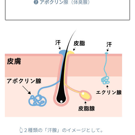
❷
アポクリン
腺（体臭腺）
👆２種類の「汗腺」のイメージとして。