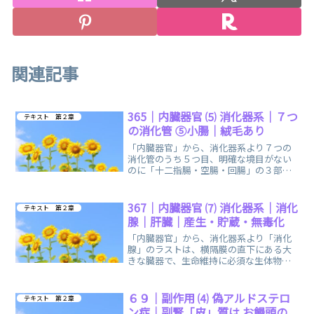
関連記事
365｜内臓器官 ⑸ 消化器系｜７つ
テキスト 第２章
の消化管 ⑤小腸｜絨毛あり
「内臓器官」から、消化器系より７つの
消化管のうち５つ目、明確な境目がない
のに「十二指腸・空腸・回腸」の３部分
に分けられる「小腸」に関する、まとめ
ノートです。
367｜内臓器官 ⑺ 消化器系｜消化
テキスト 第２章
腺｜肝臓｜産生・貯蔵・無毒化
「内臓器官」から、消化器系より「消化
腺」のラストは、横隔膜の直下にある大
きな臓器で、生命維持に必須な生体物質
を産生する「肝臓」に関する、まとめノ
ートです。
６９｜副作用 ⑷ 偽アルドステロ
テキスト 第２章
ン症｜副腎「皮」質は お饅頭の