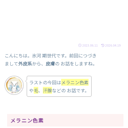
2023.06.11
2026.04.19
こんにちは。氷河 期世代です。前回につづき
まして
外皮系
から、
皮膚
の お話をしますね。
ラストの今回は
メラニン色素
や
毛
、
汗腺
などの お話です。
メラニン色素