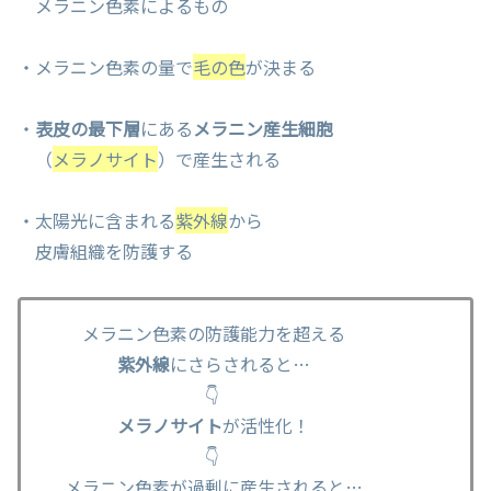
メラニン色素によるもの
・メラニン色素の量で
毛の色
が決まる
・
表皮の最下層
にある
メラニン産生細胞
（
メラノサイト
）で産生される
・太陽光に含まれる
紫外線
から
皮膚組織を防護する
メラニン色素の防護能力を超える
紫外線
にさらされると…
👇
メラノサイト
が活性化！
👇
メラニン色素が過剰に産生されると…