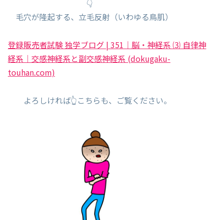
👇
毛穴が隆起する、立毛反射（いわゆる鳥肌）
登録販売者試験 独学ブログ | 351｜脳・神経系 ⑶ 自律神
経系｜交感神経系と副交感神経系 (dokugaku-
touhan.com)
よろしければ👆こちらも、ご覧ください。