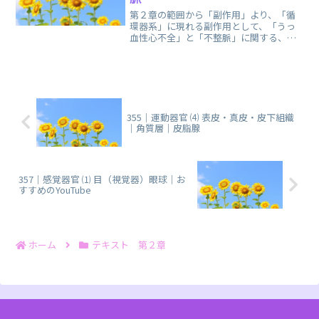
第２章の範囲から「副作用」より、「循
環器系」に現れる副作用として、「うっ
血性心不全」と「不整脈」に関する、ま
とめノートです。この２つを区別できる
ように覚えます。
355｜運動器官 ⑷ 表皮・真皮・皮下組織
｜角質層｜皮脂腺
357｜感覚器官 ⑴ 目（視覚器）眼球｜お
すすめのYouTube
ホーム
テキスト 第２章