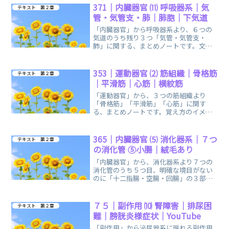
371｜内臓器官 ⑾ 呼吸器系｜気
テキスト 第２章
管・気管支・肺｜肺胞｜下気道
「内臓器官」から呼吸器系より、６つの
気道のうち残り３つ「気管・気管支・
肺」に関する、まとめノートです。文章
だと、ややこしいので分かりやすいイラ
ストを掲載しています。
353｜運動器官 ⑵ 筋組織｜骨格筋
テキスト 第２章
｜平滑筋｜心筋｜横紋筋
「運動器官」から、３つの筋組織より
「骨格筋」「平滑筋」「心筋」に関す
る、まとめノートです。覚え方のイメー
ジや、勉強方法もお話していますので、
ご参考になれば幸いです。
365｜内臓器官 ⑸ 消化器系｜７つ
テキスト 第２章
の消化管 ⑤小腸｜絨毛あり
「内臓器官」から、消化器系より７つの
消化管のうち５つ目、明確な境目がない
のに「十二指腸・空腸・回腸」の３部分
に分けられる「小腸」に関する、まとめ
ノートです。
７５｜副作用 ⑽ 腎障害｜排尿困
テキスト 第２章
難｜膀胱炎様症状｜YouTube
「副作用」から泌尿器系に現れる副作用