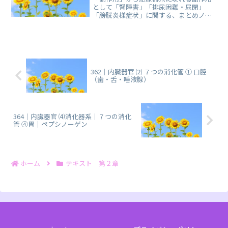
として「腎障害」「排尿困難・尿閉」
「膀胱炎様症状」に関する、まとめノー
トです。おすすめのYouTube「登録販売
者ごるごり」様の動画を掲載していま
す。
362｜内臓器官 ⑵ ７つの消化管 ① 口腔
（歯・舌・唾液腺）
364｜内臓器官 ⑷消化器系｜７つの消化
管 ④胃｜ペプシノーゲン
ホーム
テキスト 第２章