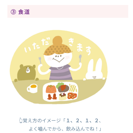
③ 食道
👆覚え方のイメージ「
１、２、１、２
、
よく嚙んでから、飲み込んでね！」