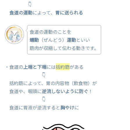
👇
食道の運動
によって、
胃に送られる
食道の運動のことを
蠕動
（ぜんどう）
運動
といい
筋肉が収縮して伝わる動きです。
・食道の
上端と下端
には
括約筋
がある
👇
括約筋によって、胃の内容物（飲食物）が
食道や、咽頭に
逆流しないように防ぐ
！
👇
食道に胃液が逆流すると
胸やけ
に