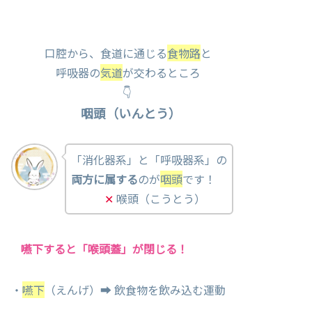
口腔から、食道に通じる
食物路
と
呼吸器の
気道
が交わるところ
👇
咽頭（いんとう）
「消化器系」と「呼吸器系」の
両方に属する
のが
咽頭
です！
✕
喉頭（こうとう）
嚥下すると「喉頭蓋」が閉じる！
・
嚥下
（えんげ）➡ 飲食物を飲み込む運動