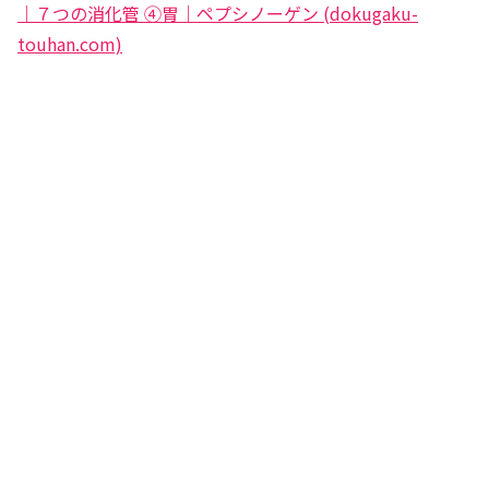
｜７つの消化管 ④胃｜ペプシノーゲン (dokugaku-
touhan.com)