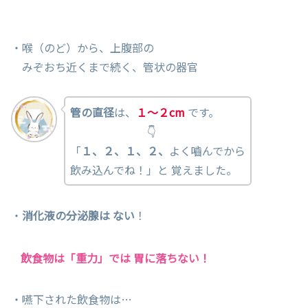
・喉（のど）から、上腹部の
みぞおち近くまで続く、管状の器官
管の直径
は、
１～２cm
です。
👇
「
１、２、１、２、
よく嚙んでから
飲み込んでね！」と 覚えました。
・
消化液の分泌腺は ない
！
飲食物は「重力」では 胃に落ちない！
・嚥下された飲食物は…