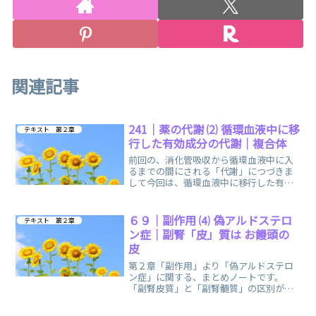
関連記事
241｜薬の代謝 ⑵ 循環血液中に移
テキスト 第２章
行した有効成分の代謝｜複合体
前回の、消化管吸収から循環血液中に入
るまでの間にされる「代謝」につづきま
して今回は、循環血液中に移行した有効
成分の「代謝」に関する、まとめノート
です。
６９｜副作用 ⑷ 偽アルドステロ
テキスト 第２章
ン症｜副腎「皮」質は お饅頭の
皮
第２章「副作用」より「偽アルドステロ
ン症」に関する、まとめノートです。
「副腎皮質」と「副腎髄質」の区別がで
きるようになる分かりやすい！イラスト
を掲載しています。