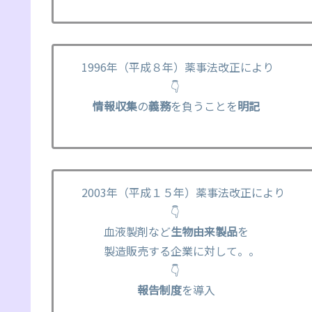
1996年（平成８年）薬事法改正により
👇
情報収集
の
義務
を負うことを
明記
2003年（平成１５年）薬事法改正により
👇
血液製剤など
生物由来製品
を
製造販売する企業に対して。。
👇
報告制度
を導入