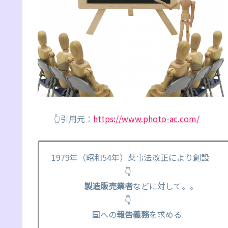
👆引用元：
https://www.photo-ac.com/
1979年（昭和54年）薬事法改正により創設
👇
製造販売業者
などに対して。。
👇
国への
報告義務
を求める