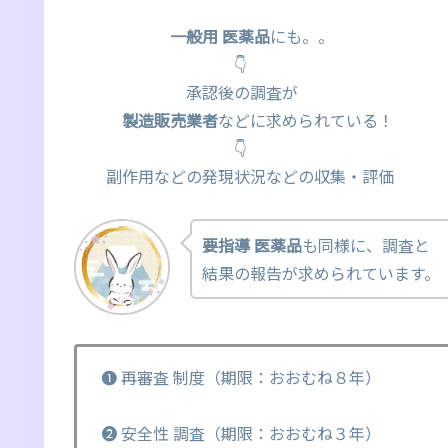
一般用 医薬品
にも。。
👇
承認後の調査が
製造販売業者
などに求められている！
👇
副作用などの発現状況などの収集・評価
要指導 医薬品
も同様に、調査と
結果の報告が求められています。
❶ 再審査 制度（期限：おおむね８年）
❷ 安全性 調査（期限：おおむね３年）