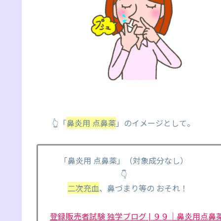
👆「
鼻炎用 点鼻薬
」のイメージとして。
「鼻炎用 点鼻薬」（対象成分なし）
👇
二次充血
、鼻づまり等の おそれ！
登録販売者試験 独学ブログ | ９９｜鼻炎用点