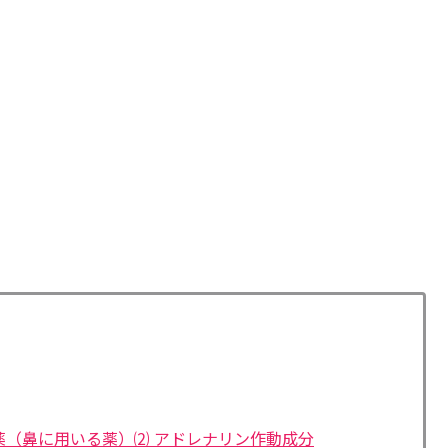
鼻薬（鼻に用いる薬）⑵ アドレナリン作動成分