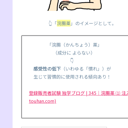
👆「
浣腸薬
」のイメージとして。
「浣腸（かんちょう）薬」
（成分に よらない）
👇
感受性の低下
（いわゆる「慣れ」）が
生じて習慣的に使用される傾向あり！
登録販売者試験 独学ブログ | 345｜浣腸薬 ⑴ 注入
touhan.com)