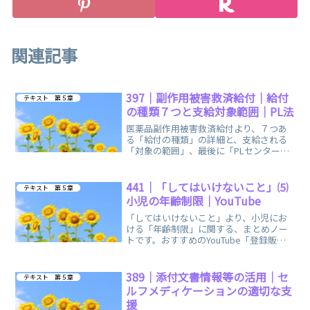
関連記事
397｜副作用被害救済給付｜給付
テキスト 第５章
の種類７つと支給対象範囲｜PL法
医薬品副作用被害救済給付より、７つあ
る「給付の種類」の詳細と、支給される
「対象の範囲」、最後に「PLセンター
（PL法）」に関する、まとめノートで
す。
441｜「してはいけないこと」⑸
テキスト 第５章
小児の年齢制限｜YouTube
「してはいけないこと」より、小児にお
ける「年齢制限」に関する、まとめノー
トです。おすすめのYouTube「登録販売
者ごるごり」様の動画を掲載していま
す。
389｜添付文書情報等の活用｜セ
テキスト 第５章
ルフメディケーションの適切な支
援