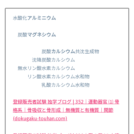
水酸化
アルミニウム
炭酸
マグネシウム
炭酸
カルシウム
共沈生成物
沈降炭酸カルシウム
無水リン酸水素カルシウム
リン酸水素カルシウム水和物
乳酸カルシウム水和物
登録販売者試験 独学ブログ | 352｜運動器官 ⑴ 骨
格系｜骨吸収と骨形成｜無機質と有機質｜関節
(dokugaku-touhan.com)