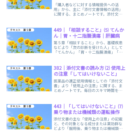
「購入者などに対する情報提供への活
用」から、主に「添付文書情報の活用」
に関する、まとめノートです。添付文書
などは必要なときに、いつでも取り出し
て読めるよう大切に保存します。
449｜「相談すること」⑸ てんか
テキスト 第５章
ん｜胃・十二指腸潰瘍｜肝臓病
第５章「相談すること」から、基礎疾患
などより「次の診断を受けた人」として
「てんかん」「胃・十二指腸潰瘍」「肝
臓病」に関する、まとめノートです。
382｜添付文書の読み方 ⑵ 使用上
テキスト 第５章
の注意「してはいけないこと」
医薬品の適正使用情報としての「添付文
書」より「使用上の注意」に関する、ま
とめノートです。毎日のスキマ時間を利
用して、気軽に手軽に開いて、ご活用い
ただければ幸いです。
443｜「してはいけないこと」⑺
テキスト 第５章
乗り物または機械類の運転操作
添付文書の主な「使用上の注意」の記載
と、その対象となる成分または薬効群な
どより「服用後、乗り物または機械類の