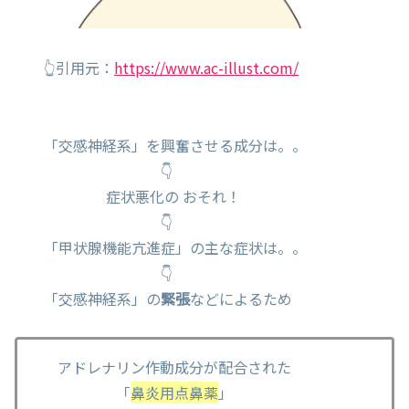
👆引用元：
https://www.ac-illust.com/
「交感神経系」を興奮させる成分は。。
👇
症状悪化の おそれ！
👇
「甲状腺機能亢進症」の主な症状は。。
👇
「交感神経系」の
緊張
などによるため
アドレナリン作動成分が配合された
「
鼻炎用点鼻薬
」