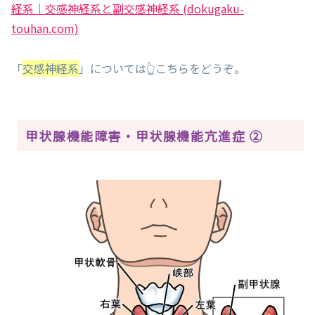
経系｜交感神経系と副交感神経系 (dokugaku-
touhan.com)
「
交感神経系
」については👆こちらをどうぞ。
甲状腺機能障害・甲状腺機能亢進症 ②