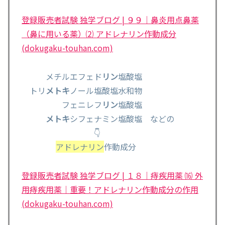
登録販売者試験 独学ブログ | ９９｜鼻炎用点鼻薬
（鼻に用いる薬）⑵ アドレナリン作動成分
(dokugaku-touhan.com)
メチルエフェド
リン
塩酸塩
トリ
メトキ
ノール塩酸塩水和物
フェニレフ
リン
塩酸塩
メトキ
シフェナミン塩酸塩 などの
👇
アドレナリン
作動成分
登録販売者試験 独学ブログ | １８｜痔疾用薬 ⒃ 外
用痔疾用薬｜重要！アドレナリン作動成分の作用
(dokugaku-touhan.com)