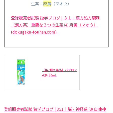
生薬：
麻黄
（マオウ）
登録販売者試験 独学ブログ | ３１｜漢方処方製剤
（漢方薬）重要な３つの生薬 ⑷ 麻黄（マオウ）
(dokugaku-touhan.com)
【第2類医薬品】パブロン
点鼻 30mL
登録販売者試験 独学ブログ | 351｜脳・神経系 ⑶ 自律神