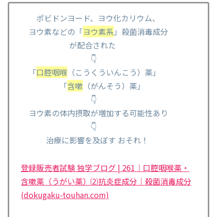
ポビドンヨード、ヨウ化カリウム、
ヨウ素などの「
ヨウ素系
」殺菌消毒成分
が配合された
👇
「
口腔咽喉
（こうくういんこう）薬」
「
含嗽
（がんそう）薬」
👇
ヨウ素の体内摂取が増加する可能性あり
👇
治療に影響を及ぼす おそれ！
登録販売者試験 独学ブログ | 261｜口腔咽喉薬・
含嗽薬（うがい薬）⑵抗炎症成分｜殺菌消毒成分
(dokugaku-touhan.com)