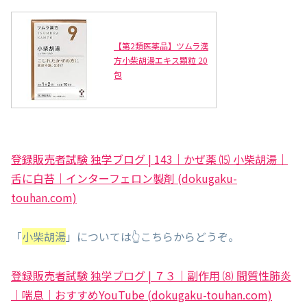
【第2類医薬品】ツムラ漢
方小柴胡湯エキス顆粒 20
包
登録販売者試験 独学ブログ | 143｜かぜ薬 ⒂ 小柴胡湯｜
舌に白苔｜インターフェロン製剤 (dokugaku-
touhan.com)
「
小柴胡湯
」については👆こちらからどうぞ。
登録販売者試験 独学ブログ | ７３｜副作用 ⑻ 間質性肺炎
｜喘息｜おすすめYouTube (dokugaku-touhan.com)