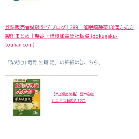
登録販売者試験 独学ブログ | 289｜催眠鎮静薬 ⑶漢方処方
製剤まとめ｜柴胡・桂枝加竜骨牡蛎湯 (dokugaku-
touhan.com)
「柴胡 加 竜骨 牡蛎 湯」の詳細は👆こちら。
【第2類医薬品】響声破笛
丸エキス顆粒G 12包