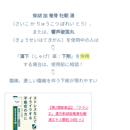
柴胡 加 竜骨 牡蛎 湯
（さいこ か りゅうこつ ぼれい とう）、
または、
響声破笛丸
（きょうせいはてきがん）を使用中の人は
👇
「
瀉下
（しゃげ）薬：
下剤
」を
併用
する場合は、使用前に相談！
👇
腹痛、激しい腹痛を伴う下痢が現れやすい
【第2類医薬品】「クラシ
エ」漢方柴胡加竜骨牡蛎
湯エキス顆粒 24包 ×2