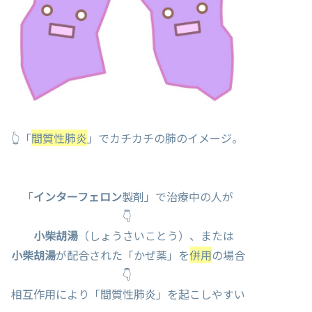
👆「
間質性肺炎
」でカチカチの肺のイメージ。
「
インターフェロン
製剤」で治療中の人が
👇
小柴胡湯
（しょうさいことう）、または
小柴胡湯
が配合された「かぜ薬」を
併用
の場合
👇
相互作用により「間質性肺炎」を起こしやすい