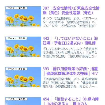
387｜安全性情報 ⑴ 緊急安全性情
テキスト 第５章
報（黄色）安全性速報（青色）
４つの「安全性情報」より、イエローレ
ターと呼ばれる「緊急安全性情報」と、
ブルーレターと呼ばれる「安全性速報」
に関する、まとめノートです。両者、区
別できるように覚えます。
442｜「してはいけないこと」⑹
テキスト 第５章
妊婦・予定日12週以内・授乳婦
「してはいけないこと」より「妊娠また
は妊娠していると思われる人」「出産１
２週以内の妊婦」「授乳中は服用しない
か、服用する場合は授乳を避けること」
に関する、まとめノートです。
393｜副作用情報等の評価・措置
テキスト 第５章
｜健康危機管理体制の整備｜HIV
「医薬品の安全対策」より、副作用情報
等の「評価および措置」と「健康危機管
理体制」の整備に関する、まとめノート
です。コロナ対策の初期を彷彿とさせる
内容となっています。
454｜「相談すること」⑽ 緑内障
テキスト 第５章
｜血栓のある人｜貧血の人