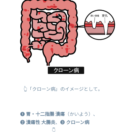
👆「クローン病」のイメージとして。
❶
胃・十二指腸 潰瘍
（かいよう）、
❷
潰瘍性 大腸炎
、❸
クローン病
👇