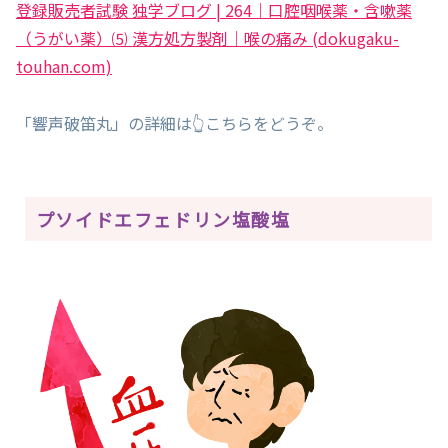
登録販売者試験 独学ブログ | 264｜口腔咽喉薬・含嗽薬
（うがい薬）⑸ 漢方処方製剤｜喉の痛み (dokugaku-
touhan.com)
「響声破笛丸」の詳細は👆こちらをどうぞ。
プソイドエフェドリン塩酸塩