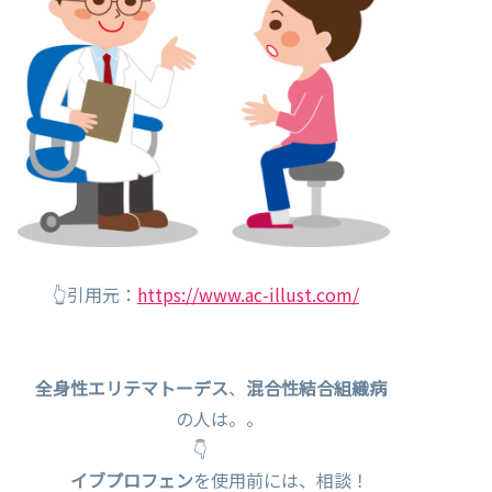
👆引用元：
https://www.ac-illust.com/
全身性エリテマトーデス
、
混合性結合組織病
の人は。。
👇
イブプロフェン
を使用前には、相談！