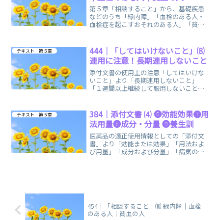
第５章「相談すること」から、基礎疾患
などのうち「緑内障」「血栓のある人・
血栓症を起こすおそれのある人」「貧血
の人」に関する、まとめノートです。
444｜「してはいけないこと」⑻
テキスト 第５章
連用に注意！長期連用しないこと
添付文書の使用上の注意「してはいけな
いこと」より「長期連用しないこと」
「１週間以上継続して服用しないこと」
など、連用に関する注意のまとめノート
です。
384｜添付文書 ⑷ ❻効能効果❼用
テキスト 第５章
法用量❽成分・分量 ❾養生訓
医薬品の適正使用情報としての「添付文
書」より「効能または効果」「用法およ
び用量」「成分および分量」「病気の予
防・症状の改善につながる事項」に関す
る、まとめノートです。
454｜「相談すること」⑽ 緑内障｜血栓
のある人｜貧血の人