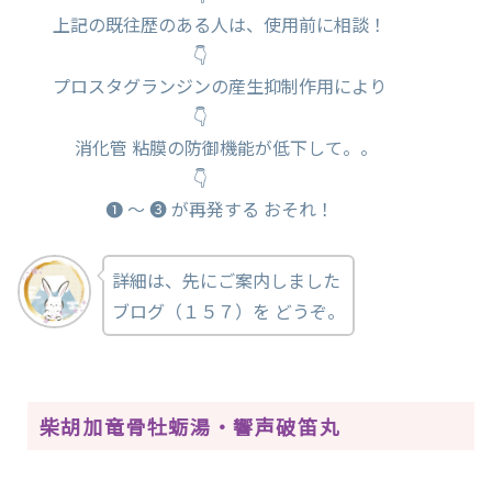
上記の既往歴のある人は、使用前に相談！
👇
プロスタグランジンの産生抑制作用により
👇
消化管 粘膜の防御機能が低下して。。
👇
❶ ～ ❸ が再発する おそれ！
詳細は、先にご案内しました
ブログ（１５７）を どうぞ。
柴胡加竜骨牡蛎湯・響声破笛丸