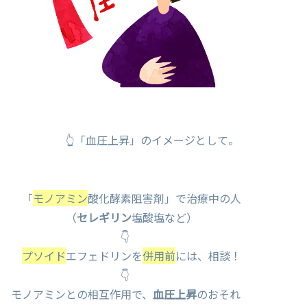
👆「血圧上昇」のイメージとして。
「
モノアミン
酸化酵素阻害剤」で治療中の人
（
セレギリン
塩酸塩など）
👇
プソイド
エフェドリンを
併用前
には、相談！
👇
モノアミンとの相互作用で、
血圧上昇
のおそれ