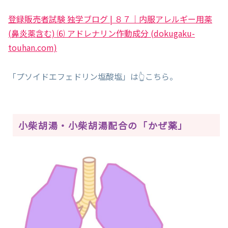
登録販売者試験 独学ブログ | ８７｜内服アレルギー用薬
(鼻炎薬含む) ⑹ アドレナリン作動成分 (dokugaku-
touhan.com)
「プソイドエフェドリン塩酸塩」は👆こちら。
小柴胡湯・小柴胡湯配合の「かぜ薬」