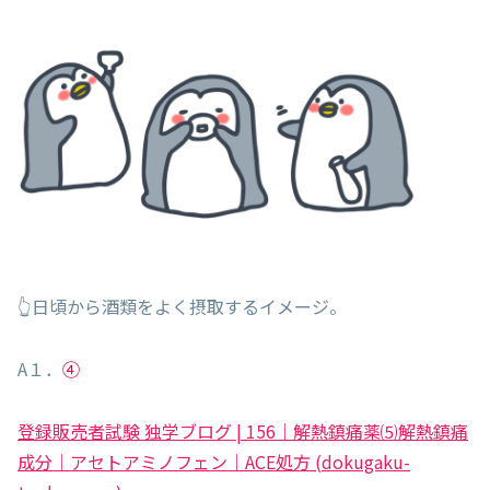
👆日頃から酒類をよく摂取するイメージ。
A１．
④
登録販売者試験 独学ブログ | 156｜解熱鎮痛薬⑸解熱鎮痛
成分｜アセトアミノフェン｜ACE処方 (dokugaku-