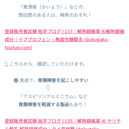
「胃潰瘍（かいよう）」などの
既往歴のある人は、再発のおそれ！
登録販売者試験 独学ブログ | 157｜解熱鎮痛薬 ⑹解熱鎮痛
成分｜イブプロフェン｜無菌性髄膜炎 (dokugaku-
touhan.com)
👆 こちらから、確認していただけます。
❹ 真逆で、
胃腸障害を起こしやすい
👇
「アスピリンアルミニウム」など
胃腸障害を軽減する製品
もあり！
登録販売者試験 独学ブログ | 155｜解熱鎮痛薬 ⑷ サリチ
ル酸系 解熱鎮痛成分｜ライ症候群 (dokugaku-