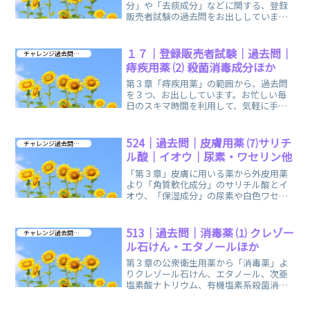
分」や「去痰成分」などに関する、登録
販売者試験の過去問をお出ししていま
す。解答は画像の後に出ますので、ゆっ
くりスクロールしてください。
１７｜登録販売者試験｜過去問｜
チャレンジ過去問 第３章
痔疾用薬 ⑵ 殺菌消毒成分ほか
第３章「痔疾用薬」の範囲から、過去問
を３つ、お出ししています。お忙しい毎
日のスキマ時間を利用して、気軽に手軽
に開いて、お役立ていただけましたら幸
いです。
524｜過去問｜皮膚用薬 ⑺サリチ
チャレンジ過去問 第３章
ル酸｜イオウ｜尿素・ワセリン他
「第３章」皮膚に用いる薬から外皮用薬
より「角質軟化成分」のサリチル酸とイ
オウ、「保湿成分」の尿素や白色ワセリ
ン、グリセリンなどに関する過去問を お
出ししています。
513｜過去問｜消毒薬 ⑴ クレゾー
チャレンジ過去問 第３章
ル石けん・エタノールほか
第３章の公衆衛生用薬から「消毒薬」よ
りクレゾール石けん、エタノール、次亜
塩素酸ナトリウム、有機塩素系殺菌消毒
成分などに関する過去問をお出ししてい
ます。