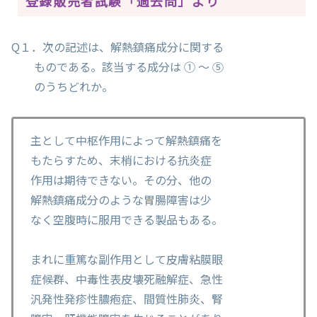
登録販売者試験「過去問」より
Q１．次の記述は、解熱鎮痛成分に関する
ものである。該当する成分は ① ～ ⑤
のうちどれか。
主として中枢作用によって解熱鎮痛を
もたらすため、末梢における抗炎症
作用は期待できない。その分、他の
解熱鎮痛成分のような胃腸障害は少
なく空腹時に服用できる製品もある。
まれに重篤な副作用として皮膚粘膜眼
症候群、中毒性表皮壊死融解症、急性
汎発性発疹性膿疱症、間質性肺炎、腎