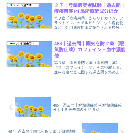
２７｜登録販売者試験｜過去問｜
チャレンジ過去問 第３章
痔疾用薬 ⑷ 局所麻酔成分ほか
第３章「痔疾用薬」からリドカイン、ア
ラントイン、セチルピリジニウム塩化物
など、外用痔疾用薬に配合される成分に
関する過去問を「一問一答」形式で、お
出ししています。
488｜過去問｜眠気を防ぐ薬（眠
チャレンジ過去問 第３章
気防止薬）カフェイン・血中濃度
他
第３章「眠気を防ぐ薬（眠気防止薬）」
より「カフェイン」や、その摂取上限、
血中濃度などに関する過去問を集めまし
た。毎日のスキマ時間に！ご活用いただ
ければ幸いです。
485｜過去問｜解熱鎮痛薬 ⑷解熱鎮痛成
分｜１５歳未満の小児ほか
487｜過去問｜眠気を促す薬（催眠鎮静