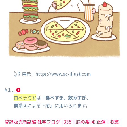
👆引用元：https://www.ac-illust.com
A１．
❹
ロペラミド
は「
食べすぎ
、
飲みすぎ
、
寝冷え
による下痢」に用いられます。
登録販売者試験 独学ブログ | 335｜腸の薬 ⑷ 止瀉｜収斂