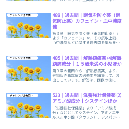
駆虫薬に関する過去問をお出ししていま
す。
488｜過去問｜眠気を防ぐ薬（眠
チャレンジ過去問 第３章
気防止薬）カフェイン・血中濃度
他
第３章「眠気を防ぐ薬（眠気防止薬）」
より「カフェイン」や、その摂取上限、
血中濃度などに関する過去問を集めまし
た。毎日のスキマ時間に！ご活用いただ
ければ幸いです。
485｜過去問｜解熱鎮痛薬 ⑷解熱
チャレンジ過去問 第３章
鎮痛成分｜１５歳未満の小児ほか
第３章の範囲から「解熱鎮痛薬」より、
登録販売者試験の過去問を編集して、お
出ししています。解答は、画像の後に出
ますので、ゆっくりスクロールしてくだ
さいね。
533｜過去問｜滋養強壮保健薬 ⑵
チャレンジ過去問 第３章
アミノ酸成分｜システインほか
「滋養強壮保健薬」より「アミノ酸成
分」などとしてシステイン、アミノエチ
ルスルホン酸（タウリン）、アスパラギ
ン酸ナトリウムなどに関する過去問を集
めて、お出ししています。