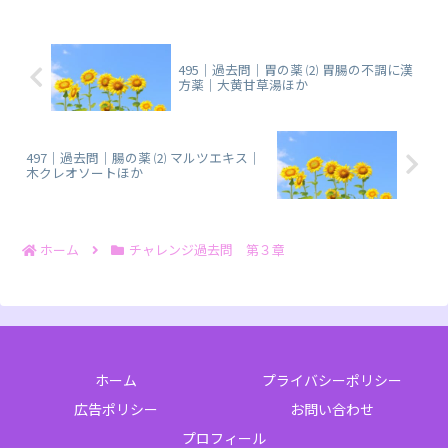
495｜過去問｜胃の薬 ⑵ 胃腸の不調に漢
方薬｜大黄甘草湯ほか
497｜過去問｜腸の薬 ⑵ マルツエキス｜
木クレオソートほか
ホーム
チャレンジ過去問 第３章
ホーム
プライバシーポリシー
広告ポリシー
お問い合わせ
プロフィール