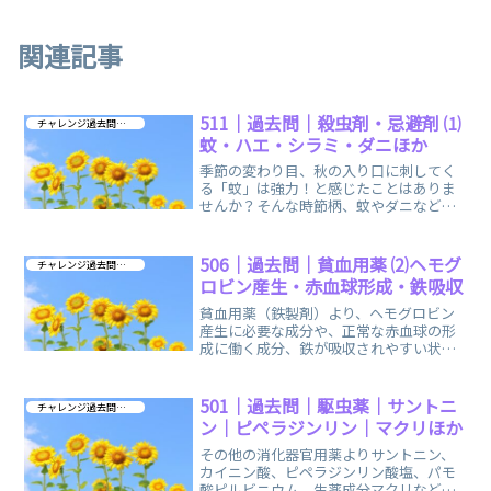
関連記事
511｜過去問｜殺虫剤・忌避剤 ⑴
チャレンジ過去問 第３章
蚊・ハエ・シラミ・ダニほか
季節の変わり目、秋の入り口に刺してく
る「蚊」は強力！と感じたことはありま
せんか？そんな時節柄、蚊やダニなどの
防除として「殺虫剤・忌避剤」に関する
過去問をお出ししています。
506｜過去問｜貧血用薬 ⑵ヘモグ
チャレンジ過去問 第３章
ロビン産生・赤血球形成・鉄吸収
貧血用薬（鉄製剤）より、ヘモグロビン
産生に必要な成分や、正常な赤血球の形
成に働く成分、鉄が吸収されやすい状態
に保つ成分に関する過去問をお出しして
います。
501｜過去問｜駆虫薬｜サントニ
チャレンジ過去問 第３章
ン｜ピペラジンリン｜マクリほか
その他の消化器官用薬よりサントニン、
カイニン酸、ピペラジンリン酸塩、パモ
酸ピルビニウム、生薬成分マクリなど、