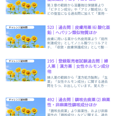
第３章の範囲から滋養強壮保健薬より
「ビタミン成分」や「アミノ酸成分」な
どの復習になる過去問に加えて「薬用
酒」と「生薬成分」に関する過去問を集
めました。
523｜過去問｜皮膚用薬 ⑹ 酸化亜
チャレンジ過去問 第３章
鉛｜ヘパリン類似物質ほか
皮膚に用いる薬から外皮用薬より「局所
刺激成分」としてノニル酸ワニリルアミ
ド、「収斂・皮膚保護成分」として酸化
亜鉛などに関する過去問を お出ししてい
ます。
195｜登録販売者試験過去問｜婦
チャレンジ過去問 第３章
人薬｜漢方薬｜女性ホルモン成分
他
婦人薬の範囲から「漢方処方製剤」「生
薬」「女性ホルモン成分」に関する過去
問を５つ、お出ししています。覚え方の
語呂合わせ、イメージで漢方薬も簡単に
解けます。
492｜過去問｜鎮咳去痰薬 ⑵ 麻薬
チャレンジ過去問 第３章
性・非麻薬性鎮咳成分ほか
「鎮咳去痰薬」より麻薬性、および非麻
薬性の「鎮咳成分」などに関する、過去