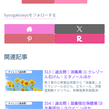
hyougakiseyoをフォローする
関連記事
513｜過去問｜消毒薬 ⑴ クレゾー
チャレンジ過去問 第３章
ル石けん・エタノールほか
第３章の公衆衛生用薬から「消毒薬」よ
りクレゾール石けん、エタノール、次亜
塩素酸ナトリウム、有機塩素系殺菌消毒
成分などに関する過去問をお出ししてい
ます。
534｜過去問｜滋養強壮保健薬 ⑶
チャレンジ過去問 第３章
生薬成分｜ヨクイニンほか