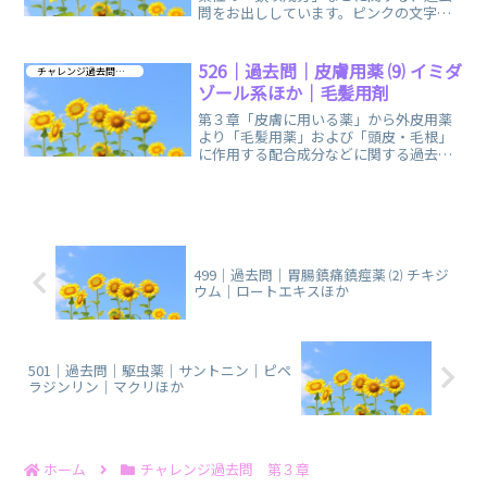
問をお出ししています。ピンクの文字
（テキスト）をタップ（クリック）する
と、すぐに詳細をご確認いただけます。
526｜過去問｜皮膚用薬 ⑼ イミダ
チャレンジ過去問 第３章
ゾール系ほか｜毛髪用剤
第３章「皮膚に用いる薬」から外皮用薬
より「毛髪用薬」および「頭皮・毛根」
に作用する配合成分などに関する過去問
と、前回の復習になる過去問を編集し
て、お出ししています。
499｜過去問｜胃腸鎮痛鎮痙薬 ⑵ チキジ
ウム｜ロートエキスほか
501｜過去問｜駆虫薬｜サントニン｜ピペ
ラジンリン｜マクリほか
ホーム
チャレンジ過去問 第３章