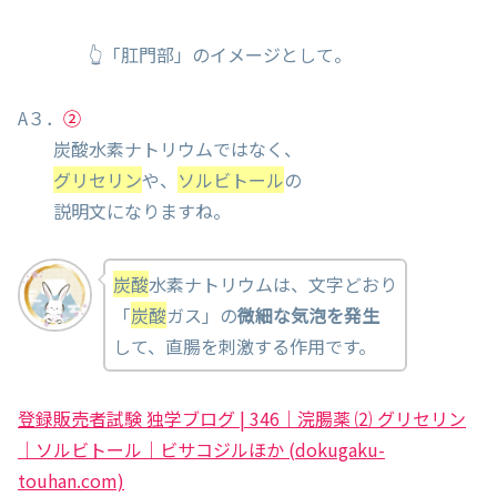
👆「肛門部」のイメージとして。
A３．
②
炭酸水素ナトリウムではなく、
グリセリン
や、
ソルビトール
の
説明文になりますね。
炭酸
水素ナトリウムは、文字どおり
「
炭酸
ガス」の
微細な気泡を発生
して、直腸を刺激する作用です。
登録販売者試験 独学ブログ | 346｜浣腸薬 ⑵ グリセリン
｜ソルビトール｜ビサコジルほか (dokugaku-
touhan.com)