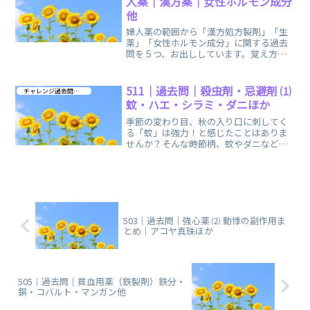
人薬｜漢方薬｜女性ホルモン成分
他
婦人薬の範囲から「漢方処方製剤」「生
薬」「女性ホルモン成分」に関する過去
問を５つ、お出ししています。覚え方の
語呂合わせ、イメージで漢方薬も簡単に
解けます。
511｜過去問｜殺虫剤・忌避剤 ⑴
チャレンジ過去問 第３章
蚊・ハエ・シラミ・ダニほか
季節の変わり目、秋の入り口に刺してく
る「蚊」は強力！と感じたことはありま
せんか？そんな時節柄、蚊やダニなどの
防除として「殺虫剤・忌避剤」に関する
過去問をお出ししています。
503｜過去問｜強心薬 ⑵ 動悸の副作用ま
とめ｜アコヤ真珠ほか
505｜過去問｜貧血用薬（鉄製剤）鉄分・
銅・コバルト・マンガン他