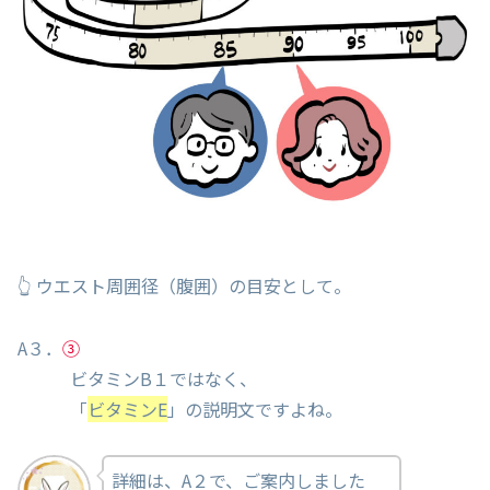
👆 ウエスト周囲径（腹囲）の目安として。
A３．
③
ビタミンB１ではなく、
「
ビタミンE
」の説明文ですよね。
詳細は、A２で、ご案内しました