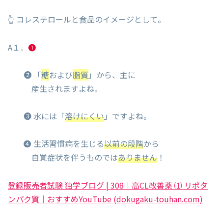
👆 コレステロールと食品のイメージとして。
A１．
❶
❷ 「
糖
および
脂質
」から、主に
産生されますよね。
❸ 水には「
溶けにくい
」ですよね。
❹ 生活習慣病を生じる
以前の段階
から
自覚症状を伴うものでは
ありません
！
登録販売者試験 独学ブログ | 308｜高CL改善薬 ⑴ リポタ
ンパク質｜おすすめYouTube (dokugaku-touhan.com)