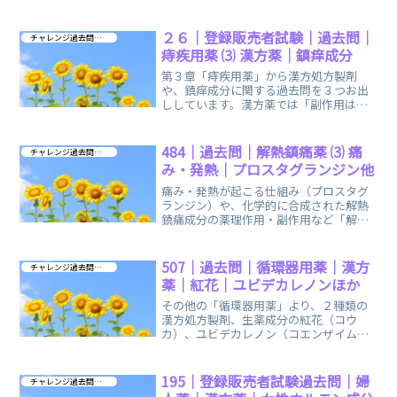
て、気軽に手軽に開いて、ご活用くださ
い。
２６｜登録販売者試験｜過去問｜
チャレンジ過去問 第３章
痔疾用薬 ⑶ 漢方薬｜鎮痒成分
第３章「痔疾用薬」から漢方処方製剤
や、鎮痒成分に関する過去問を３つお出
ししています。漢方薬では「副作用は起
きない」という「誤認」を持つ人もいる
ため要注意！です。
484｜過去問｜解熱鎮痛薬 ⑶ 痛
チャレンジ過去問 第３章
み・発熱｜プロスタグランジン他
痛み・発熱が起こる仕組み（プロスタグ
ランジン）や、化学的に合成された解熱
鎮痛成分の薬理作用・副作用など「解熱
鎮痛薬」に関する過去問をお出ししてい
ます。
507｜過去問｜循環器用薬｜漢方
チャレンジ過去問 第３章
薬｜紅花｜ユビデカレノンほか
その他の「循環器用薬」より、２種類の
漢方処方製剤、生薬成分の紅花（コウ
カ）、ユビデカレノン（コエンザイム
Q10）、ヘプロニカートに関する過去問
をお出ししています。
195｜登録販売者試験過去問｜婦
チャレンジ過去問 第３章