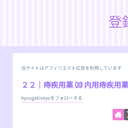
登
当サイトはアフィリエイト広告を利用しています
２２｜痔疾用薬 ⒇ 内用痔疾用
hyougakiseyoをフォローする