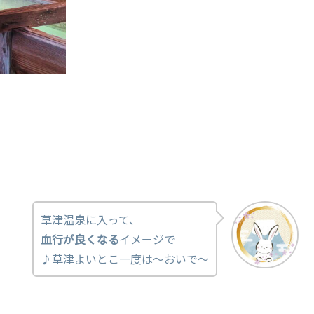
草津温泉に入って、
血行が良くなる
イメージで
♪草津よいとこ一度は～おいで～