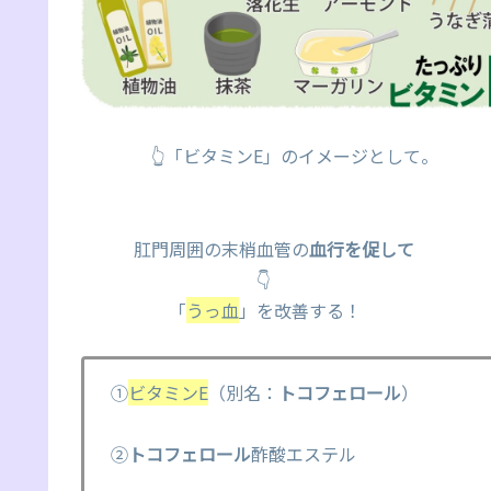
👆「ビタミンE」のイメージとして。
肛門周囲の末梢血管の
血行を促して
👇
「
うっ血
」を改善する！
①
ビタミンE
（別名：
トコフェロール
）
②
トコフェロール
酢酸エステル