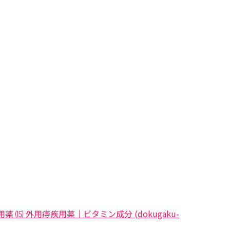
 ⒂ 外用痔疾用薬｜ビタミン成分 (dokugaku-