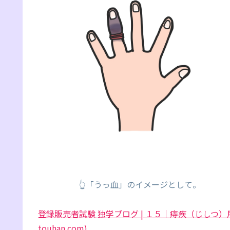
👆「うっ血」のイメージとして。
登録販売者試験 独学ブログ | １５｜痔疾（じしつ）用薬
touhan.com)