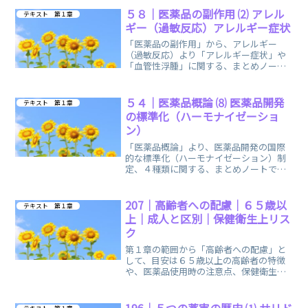
５８｜医薬品の副作用 ⑵ アレル
テキスト 第１章
ギー（過敏反応）アレルギー症状
「医薬品の副作用」から、アレルギー
（過敏反応）より「アレルギー症状」や
「血管性浮腫」に関する、まとめノート
です。アレルゲンのイラストを掲載して
います。
５４｜医薬品概論 ⑻ 医薬品開発
テキスト 第１章
の標準化（ハーモナイゼーショ
ン）
「医薬品概論」より、医薬品開発の国際
的な標準化（ハーモナイゼーション）制
定、４種類に関する、まとめノートで
す。覚え方のイメージで、簡単に覚えら
れます。
207｜高齢者への配慮｜６５歳以
テキスト 第１章
上｜成人と区別｜保健衛生上リス
ク
第１章の範囲から「高齢者への配慮」と
して、目安は６５歳以上の高齢者の特徴
や、医薬品使用時の注意点、保健衛生上
のリスクなどに関する、まとめノートで
す。
196｜５つの薬害の歴史 ⑴ サリド