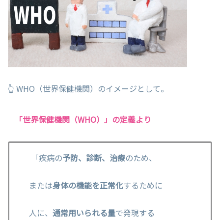
👆 WHO（世界保健機関）のイメージとして。
「世界保健機関（WHO）」の定義より
「疾病の
予防、診断、治療
のため、
または
身体の機能を正常化
するために
人に、
通常用いられる量
で発現する