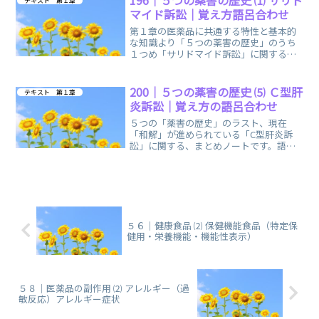
テキスト 第１章
マイド訴訟｜覚え方語呂合わせ
第１章の医薬品に共通する特性と基本的
な知識より「５つの薬害の歴史」のうち
１つめ「サリドマイド訴訟」に関する、
まとめノートです。覚え方の語呂合わせ
も、お役に立てたら幸いです。
200｜５つの薬害の歴史 ⑸ Ｃ型肝
テキスト 第１章
炎訴訟｜覚え方の語呂合わせ
５つの「薬害の歴史」のラスト、現在
「和解」が進められている「C型肝炎訴
訟」に関する、まとめノートです。語呂
合わせやイメージで、関連付けて覚えら
れます。
５６｜健康食品 ⑵ 保健機能食品（特定保
健用・栄養機能・機能性表示）
５８｜医薬品の副作用 ⑵ アレルギー（過
敏反応）アレルギー症状