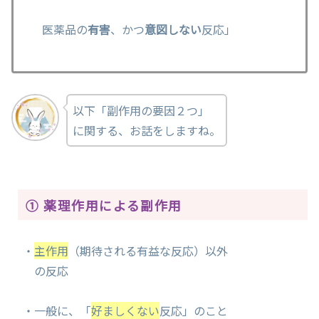
医薬品の
有害
、かつ
意図しない
反応」
以下「副作用の要因２つ」
に関する、お話をしますね。
① 薬理作用による副作用
・
主作用
（期待される有益な反応）以外
の反応
・一般に、「
好ましくない
反応」のこと