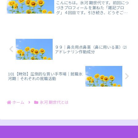
こんにちは。氷河 期世代です。前回につ
づきプロフィールを兼ねた「雑記ブロ
グ」４回目です。引き続き、どうぞご覧
くださいませ。登録販売者試験 独学ブロ
グ | 102【時効】勿怪の幸い｜コミュニケ
ーションで回避できること (dokugaku-
to...
９９｜鼻炎用点鼻薬（鼻に用いる薬）⑵
アドレナリン作動成分
101【時効】圧倒的な買い手市場｜就職氷
河期｜それぞれの就職活動
ホーム
氷河 期世代とは