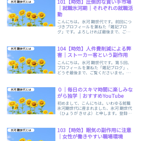
101【時効】圧倒的な買い手市場
氷河 期世代とは
ていた最後の数年、受験...
｜就職氷河期｜それぞれの就職活
動
こんにちは。氷河 期世代です。前回につ
づきプロフィールを兼ねた「雑記ブロ
グ」です。よろしければ最後まで、ご覧
くださいませ。100【時効】バブル崩壊後
の就職活動｜今だから話せる私の氷河期 |
登録販売者試験 独学ブログ (dokugaku-
104【時効】人件費削減による弊
氷河 期世代とは
t...
害｜ストーカー客という副作用
こんにちは。氷河 期世代です。第５回、
プロフィールを兼ねた「雑記ブログ」、
どうぞ最後まで、ご覧くださいませ。登
録販売者試験 独学ブログ | 103【時効】眠
気の副作用に注意｜女性が働きやすい職
場環境 (dokugaku-touhan.com...
０｜毎日のスキマ時間に楽しみな
氷河 期世代とは
がら独学｜おすすめYouTube
初めまして、こんにちは。いわゆる就職
氷河期世代に産まれました、氷河 期世代
（ひょうが きせよ）と申します。登録販
売者試験の独学応援！まとめノート形式
のブログです。
103【時効】眠気の副作用に注意
氷河 期世代とは
｜女性が働きやすい職場環境