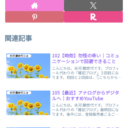
関連記事
102【時効】勿怪の幸い｜コミュ
氷河 期世代とは
ニケーションで回避できること
こんにちは。氷河 期世代です。プロフィ
ール代わりの「雑記ブログ」３回目にな
ります。初回と２回目は、👇こちらからで
もどうぞ。100【時効】バブル崩壊後の就
職活動｜今だから話せる私の氷河期 | 登
録販売者試験 独学ブログ (dokugaku-t...
105【最近】アナログからデジタ
氷河 期世代とは
ルへ｜おすすめYouTube
こんにちは。氷河 期世代です。プロフィ
ール代わりの「雑記ブログ」最終回にな
ります。後半には、登録販売者ごるごり
様の、動画を掲載しておりますので併せ
て、どうぞご覧くださいませ。「登録販
売者試験」との出会い扶養内パートをし