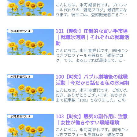
こんにちは。氷河 期世代です。プロフィ
ール代わりの「雑記ブログ」最終回にな
ります。後半には、登録販売者ごるごり
様の、動画を掲載しておりますので併せ
て、どうぞご覧くださいませ。「登録販
売者試験」との出会い扶養内パートをし
101【時効】圧倒的な買い手市場
氷河 期世代とは
ていた最後の数年、受験...
｜就職氷河期｜それぞれの就職活
動
こんにちは。氷河 期世代です。前回につ
づきプロフィールを兼ねた「雑記ブロ
グ」です。よろしければ最後まで、ご覧
くださいませ。100【時効】バブル崩壊後
の就職活動｜今だから話せる私の氷河期 |
登録販売者試験 独学ブログ (dokugaku-
100【時効】バブル崩壊後の就職
氷河 期世代とは
t...
活動｜今だから話せる私の氷河期
こんにちは。氷河 期世代です。ご覧いた
だき、ありがとうございます。おかげさ
まで記事数「100」となりました。この
度、「登録販売者試験 独学ブログ」と並
行して、私のプロフィールを兼ねた「雑
記ブログ」を始めました。「雑記ブロ
103【時効】眠気の副作用に注意
氷河 期世代とは
グ」を通して、私の経...
｜女性が働きやすい職場環境
こんにちは。氷河 期世代です。前回につ
づきプロフィールを兼ねた「雑記ブロ