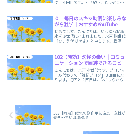
グ」４回目です。引き続き、どうぞご覧
くださいませ。登録販売者試験 独学ブロ
グ | 102【時効】勿怪の幸い｜コミュニケ
ーションで回避できること (dokugaku-
０｜毎日のスキマ時間に楽しみな
氷河 期世代とは
to...
がら独学｜おすすめYouTube
初めまして、こんにちは。いわゆる就職
氷河期世代に産まれました、氷河 期世代
（ひょうが きせよ）と申します。登録販
売者試験の独学応援！まとめノート形式
のブログです。
102【時効】勿怪の幸い｜コミュ
氷河 期世代とは
ニケーションで回避できること
こんにちは。氷河 期世代です。プロフィ
ール代わりの「雑記ブログ」３回目にな
ります。初回と２回目は、👇こちらからで
もどうぞ。100【時効】バブル崩壊後の就
職活動｜今だから話せる私の氷河期 | 登
録販売者試験 独学ブログ (dokugaku-t...
103【時効】眠気の副作用に注意｜女性が
働きやすい職場環境