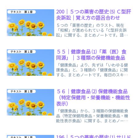
200｜５つの薬害の歴史 ⑸ Ｃ型肝
テキスト 第１章
炎訴訟｜覚え方の語呂合わせ
５つの「薬害の歴史」のラスト、現在
「和解」が進められている「C型肝炎訴
訟」に関する、まとめノートです。語呂
合わせやイメージで、関連付けて覚えら
れます。
５５｜健康食品 ⑴「薬（医）食
テキスト 第１章
同源」｜３種類の保健機能食品
「健康食品」より、先ずは「いわゆる健
康食品」と、３種類の「健康食品」に関
する、まとめノートです。毎日のスキマ
時間を利用して、気軽に手軽に開いて、
ご活用ください。
５６｜健康食品 ⑵ 保健機能食品
テキスト 第１章
（特定保健用・栄養機能・機能性
表示）
「健康食品」から、３種類の保健機能食
品（特定保健用食品・栄養機能食品・機
能性表示食品）に関する、まとめノート
です。詳細は、最後にリンクから、飛べ
るようになっています。
196｜５つの薬害の歴史 ⑴ サリド
テキスト 第１章