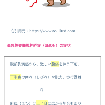
👆引用元：https://www.ac-illust.com
亜急性脊髄視神経症（SMON）の症状
腹部膨満感から、激しい
腹痛
を伴う下痢、
下半身
の痺れ（しびれ）や脱力、歩行困難
👇
麻痺（まひ）は
上半身
に広がる場合もあり