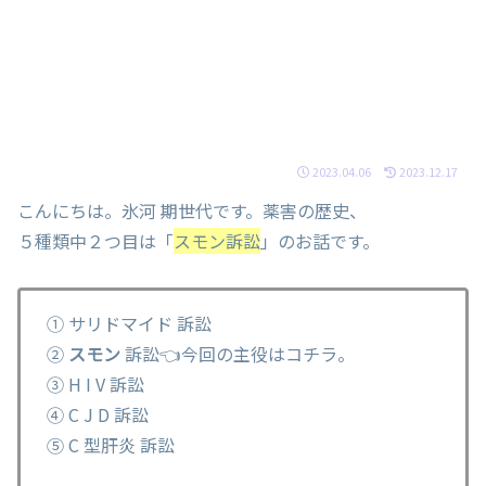
2023.04.06
2023.12.17
こんにちは。氷河 期世代です。薬害の歴史、
５種類中２つ目は「
スモン訴訟
」のお話です。
① サリドマイド 訴訟
②
スモン
訴訟👈今回の主役はコチラ。
③ H I V 訴訟
④ C J D 訴訟
⑤ C 型肝炎 訴訟