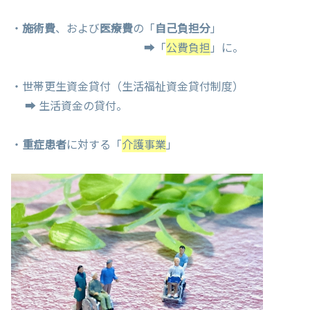
・
施術費
、および
医療費
の「
自己負担分
」
➡「
公費負担
」に。
・世帯更生資金貸付（生活福祉資金貸付制度）
➡ 生活資金の貸付。
・
重症患者
に対する「
介護事業
」