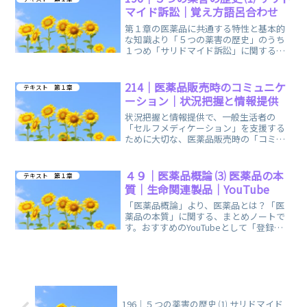
マイド訴訟｜覚え方語呂合わせ
第１章の医薬品に共通する特性と基本的
な知識より「５つの薬害の歴史」のうち
１つめ「サリドマイド訴訟」に関する、
まとめノートです。覚え方の語呂合わせ
も、お役に立てたら幸いです。
214｜医薬品販売時のコミュニケ
テキスト 第１章
ーション｜状況把握と情報提供
状況把握と情報提供で、一般生活者の
「セルフメディケーション」を支援する
ために大切な、医薬品販売時の「コミュ
ニケーション」に関する、まとめノート
です。
４９｜医薬品概論 ⑶ 医薬品の本
テキスト 第１章
質｜生命関連製品｜YouTube
「医薬品概論」より、医薬品とは？「医
薬品の本質」に関する、まとめノートで
す。おすすめのYouTubeとして「登録販
売者ごるごり」様の動画を掲載していま
す。
196｜５つの薬害の歴史 ⑴ サリドマイド