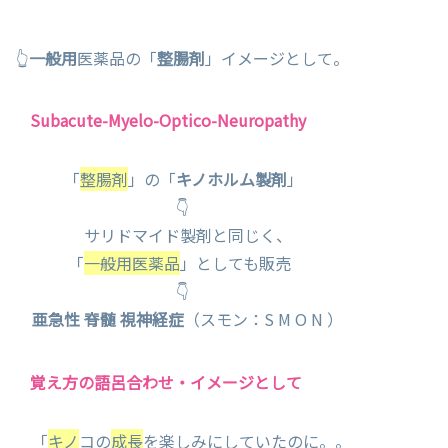
👆
一般用
医薬品の「
整腸剤
」イメージとして。
Subacute-Myelo-Optico-Neuropathy
「
整腸剤
」の「
キノホルム製剤
」
👇
サリドマイド製剤と同じく、
「
一般用医薬品
」としても販売
👇
亜急性 脊髄 視神経症
（スモン：S M O N ）
覚え方の語呂合わせ・イメージとして
「
キノ
コの
成長
を楽しみにしていたのに。。