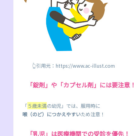
👆引用元：https://www.ac-illust.com
「錠剤」や「カプセル剤」には要注意！
「
５歳未満
の幼児」では、服用時に
喉（のど）につかえやすい
ため注意！
「乳児」は医療機関での受診を優先！