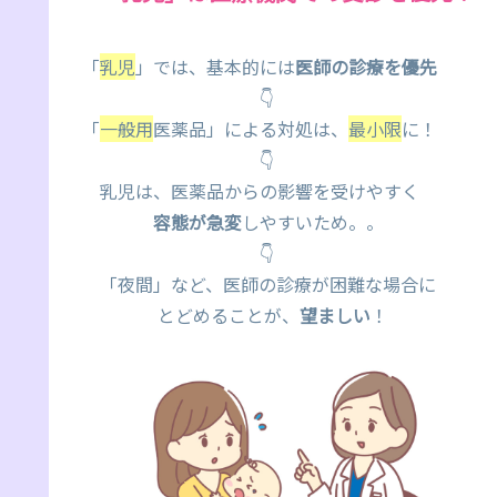
「
乳児
」では、基本的には
医師の診療を優先
👇
「
一般用
医薬品」による対処は、
最小限
に！
👇
乳児は、医薬品からの影響を受けやすく
容態が急変
しやすいため。。
👇
「夜間」など、医師の診療が困難な場合に
とどめることが、
望ましい
！