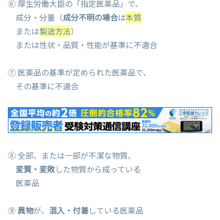
⑥ 厚生労働大臣の「指定医薬品」で、
成分・分量（
成分不明の場合
は
本質
または
製造方法
）
または性状・品質・性能が基準に不適合
⑦ 医薬品の基準が定められた医薬品で、
その基準に不適合
⑧ 全部、または一部が不潔な物質、
変質・変敗
した物質から成っている
医薬品
⑨
異物
が、
混入・付着
している医薬品