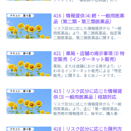
クを貼っていますので復習に、お役立て
いただけましたら幸いです。
416｜情報提供 ⑷ 続・一般用医薬
テキスト 第４章
品（第二類・第三類医薬品）
リスク区分に応じた情報提供から「一般
用医薬品」より、第二類医薬品、指定第
二類医薬品、第三類医薬品に関する、ま
とめノートです。後半、余談の「あとが
き」は気分転換に どうぞ。
421｜薬局・店舗の掲示事項 ⑶ 特
テキスト 第４章
定販売（インターネット販売）
薬局、または店舗における掲示より、い
わゆるインターネット販売による「特定
販売」に関する、まとめノートです。特
定販売でも、相談応需があれば対面、ま
たは電話で情報提供をします。
415｜リスク区分に応じた情報提
テキスト 第４章
供 ⑶ 一般用医薬品｜相談対応
リスク区分に応じた情報提供から「一般
用医薬品」より、主に「第一類医薬品」
販売時の情報提供と、後半は、購入者な
どからの「相談対応」に関する、まとめ
ノートです。
418｜リスク区分に応じた陳列方
テキスト 第４章