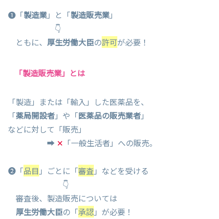
❶「
製造業
」と「
製造販売業
」
👇
ともに、
厚生労働大臣
の
許可
が必要！
「製造販売業」とは
「製造」または「輸入」した医薬品を、
「
薬局開設者
」や「
医薬品の販売業者
」
などに対して「販売」
➡
✕
「一般生活者」への販売。
❷「
品目
」ごとに「
審査
」などを受ける
👇
審査後、製造販売については
厚生労働大臣
の「
承認
」が必要！