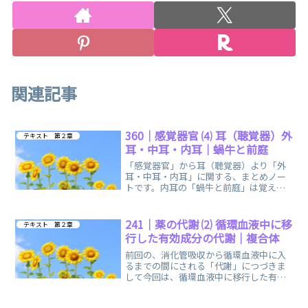
関連記事
360｜感覚器官 ⑷ 耳（聴覚器）外
テキスト 第２章
耳・中耳・内耳｜蝸牛と前庭
「感覚器官」から耳（聴覚器）より「外
耳・中耳・内耳」に関する、まとめノー
トです。内耳の「蝸牛と前庭」は覚え方
の語呂合わせで、楽しく簡単に覚えられ
ます。
241｜薬の代謝 ⑵ 循環血液中に移
テキスト 第２章
行した有効成分の代謝｜複合体
前回の、消化管吸収から循環血液中に入
るまでの間にされる「代謝」につづきま
して今回は、循環血液中に移行した有効
成分の「代謝」に関する、まとめノート
です。