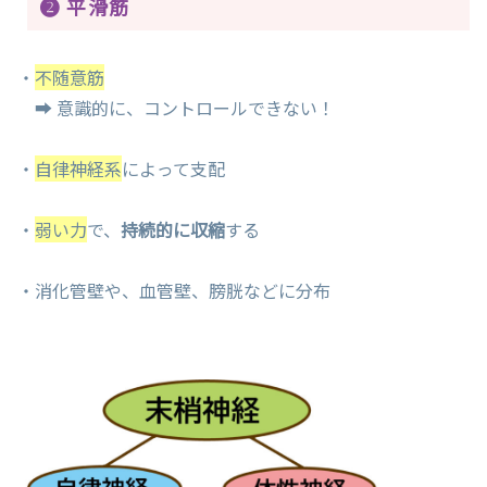
❷ 平滑筋
・
不随意筋
➡ 意識的に、コントロールできない！
・
自律神経系
によって支配
・
弱い力
で、
持続的に収縮
する
・消化管壁や、血管壁、膀胱などに分布