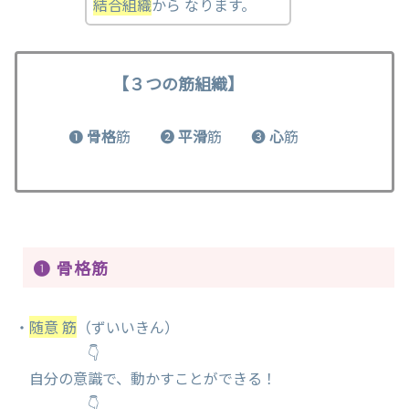
結合組織
から なります。
【３つの筋組織】
❶
骨格
筋 ❷
平滑
筋 ❸
心
筋
❶ 骨格筋
・
随意 筋
（ずいいきん）
👇
自分の意識で、動かすことができる！
👇