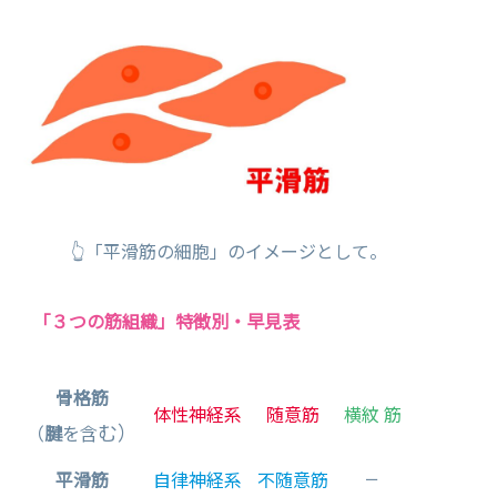
👆「平滑筋の細胞」のイメージとして。
「３つの筋組織」特徴別・早見表
骨格筋
体性神経系
随意筋
横紋 筋
む）
（
腱
を含
平滑筋
自律神経系
不随意筋
ー