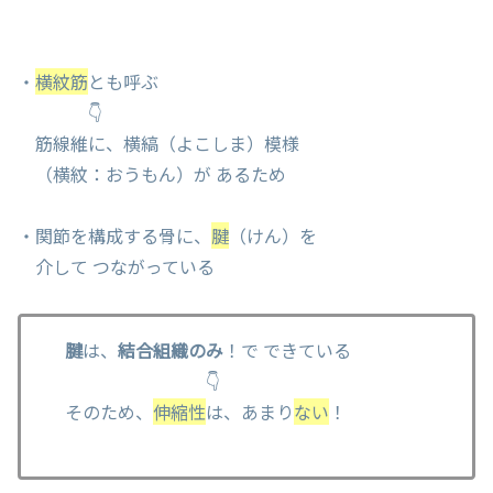
・
横紋筋
とも呼ぶ
👇
筋線維に、横縞（よこしま）模様
（横紋：おうもん）が あるため
・関節を構成する骨に、
腱
（けん）を
介して つながっている
腱
は、
結合組織のみ
！で できている
👇
そのため、
伸縮性
は、あまり
ない
！