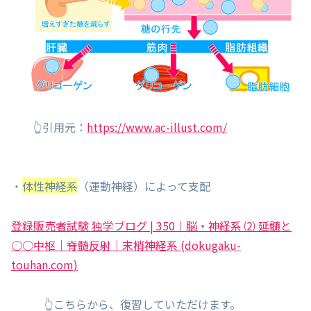
👆引用元：
https://www.ac-illust.com/
・
体性神経系
（運動神経）によって支配
登録販売者試験 独学ブログ | 350｜脳・神経系 ⑵ 延髄と
○○中枢｜脊髄反射｜末梢神経系 (dokugaku-
touhan.com)
👆こちらから、復習していただけます。