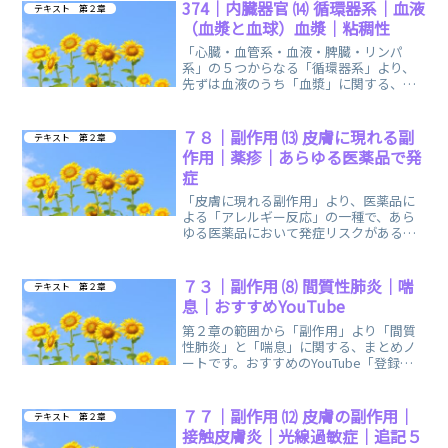
374｜内臓器官 ⒁ 循環器系｜血液
テキスト 第２章
（血漿と血球）血漿｜粘稠性
「心臓・血管系・血液・脾臓・リンパ
系」の５つからなる「循環器系」より、
先ずは血液のうち「血漿」に関する、ま
とめノートです。イメージしやすいイラ
ストを掲載しています。
７８｜副作用 ⒀ 皮膚に現れる副
テキスト 第２章
作用｜薬疹｜あらゆる医薬品で発
症
「皮膚に現れる副作用」より、医薬品に
よる「アレルギー反応」の一種で、あら
ゆる医薬品において発症リスクがある
「薬疹」に関する、まとめノートです。
７３｜副作用 ⑻ 間質性肺炎｜喘
テキスト 第２章
息｜おすすめYouTube
第２章の範囲から「副作用」より「間質
性肺炎」と「喘息」に関する、まとめノ
ートです。おすすめのYouTube「登録販
売者ごるごり」様の動画を掲載していま
す。
７７｜副作用 ⑿ 皮膚の副作用｜
テキスト 第２章
接触皮膚炎｜光線過敏症｜追記５