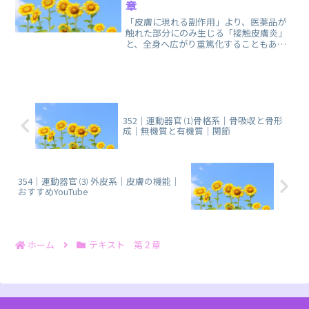
章
「皮膚に現れる副作用」より、医薬品が
触れた部分にのみ生じる「接触皮膚炎」
と、全身へ広がり重篤化することもある
「光線過敏症」に関する、まとめノート
です。
352｜運動器官 ⑴骨格系｜骨吸収と骨形
成｜無機質と有機質｜関節
354｜運動器官 ⑶ 外皮系｜皮膚の機能｜
おすすめYouTube
ホーム
テキスト 第２章