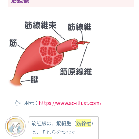
筋組織
👆引用元：
https://www.ac-illust.com/
筋組織は、
筋細胞
（
筋線維
）
と、それらをつなぐ