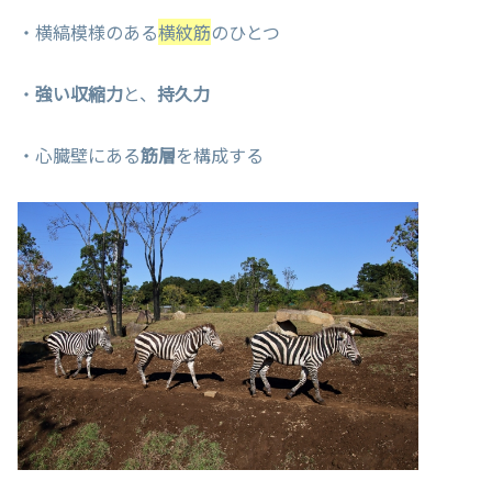
・横縞模様のある
横紋筋
のひとつ
・
強い収縮力
と、
持久力
・心臓壁にある
筋層
を構成する