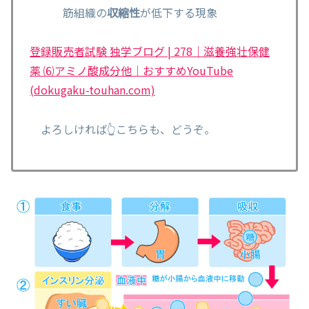
筋組織の
収縮性
が低下する現象
登録販売者試験 独学ブログ | 278｜滋養強壮保健
薬 ⑹アミノ酸成分他｜おすすめYouTube
(dokugaku-touhan.com)
よろしければ👆こちらも、どうぞ。