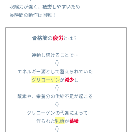
収縮力が強く、
疲労しやすい
ため
長時間の動作は困難！
骨格筋
の
疲労
とは？
運動し続けることで…
👇
エネルギー源として蓄えられていた
グリコーゲン
が
減少
し
👇
酸素や、栄養分の供給不足が起こる
👇
グリコーゲンの代謝によって
作られた
乳酸
が
蓄積
👇