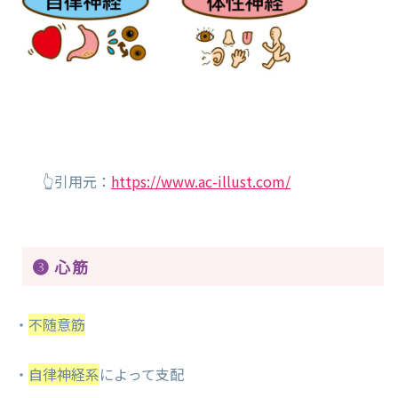
👆引用元：
https://www.ac-illust.com/
❸ 心筋
・
不随意筋
・
自律神経系
によって支配