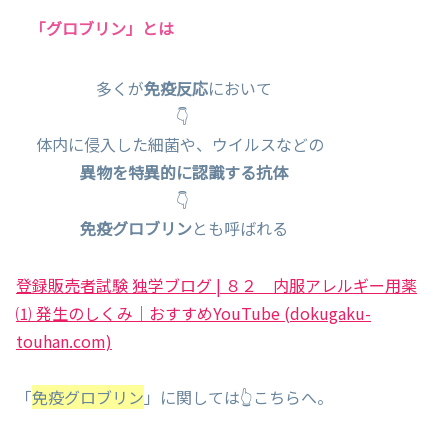
「グロブリン」とは
多くが
免疫反応
において
👇
体内に侵入した細菌や、ウイルスなどの
異物を特異的に認識する抗体
👇
免疫グロブリン
とも呼ばれる
登録販売者試験 独学ブログ | ８２ 内服アレルギー用薬
⑴ 発生のしくみ｜おすすめYouTube (dokugaku-
touhan.com)
「
免疫グロブリン
」に関しては👆こちらへ。