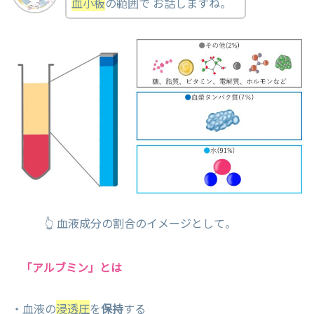
血小板
の範囲で お話しますね。
👆 血液成分の割合のイメージとして。
「アルブミン」とは
・血液の
浸透圧
を
保持
する