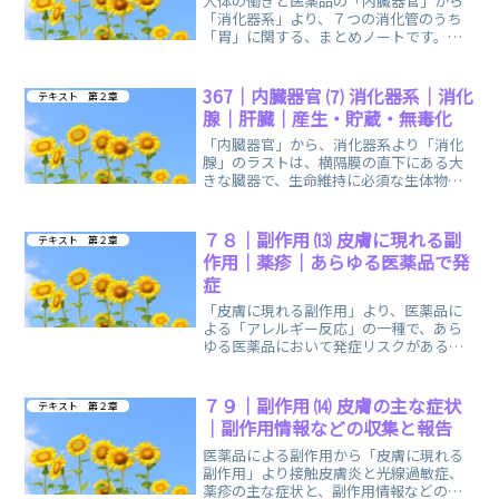
人体の働きと医薬品の「内臓器官」から
「消化器系」より、７つの消化管のうち
「胃」に関する、まとめノートです。消
化器系の分かりやすいイラストを掲載し
ています。
367｜内臓器官 ⑺ 消化器系｜消化
テキスト 第２章
腺｜肝臓｜産生・貯蔵・無毒化
「内臓器官」から、消化器系より「消化
腺」のラストは、横隔膜の直下にある大
きな臓器で、生命維持に必須な生体物質
を産生する「肝臓」に関する、まとめノ
ートです。
７８｜副作用 ⒀ 皮膚に現れる副
テキスト 第２章
作用｜薬疹｜あらゆる医薬品で発
症
「皮膚に現れる副作用」より、医薬品に
よる「アレルギー反応」の一種で、あら
ゆる医薬品において発症リスクがある
「薬疹」に関する、まとめノートです。
７９｜副作用 ⒁ 皮膚の主な症状
テキスト 第２章
｜副作用情報などの収集と報告
医薬品による副作用から「皮膚に現れる
副作用」より接触皮膚炎と光線過敏症、
薬疹の主な症状と、副作用情報などの収