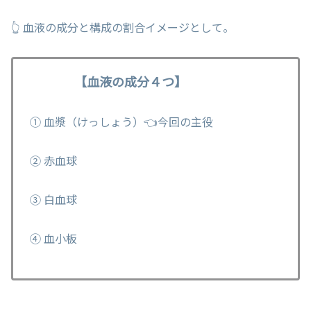
👆 血液の成分と構成の割合イメージとして。
【血液の成分４つ】
① 血漿（けっしょう）👈今回の主役
② 赤血球
③ 白血球
④ 血小板