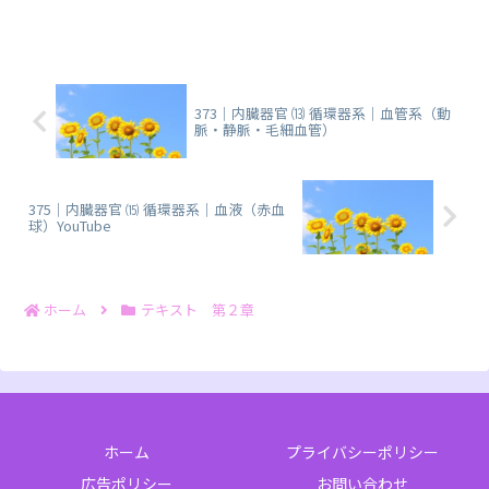
集と報告に関する、まとめノートです。
373｜内臓器官 ⒀ 循環器系｜血管系（動
脈・静脈・毛細血管）
375｜内臓器官 ⒂ 循環器系｜血液（赤血
球）YouTube
ホーム
テキスト 第２章
ホーム
プライバシーポリシー
広告ポリシー
お問い合わせ