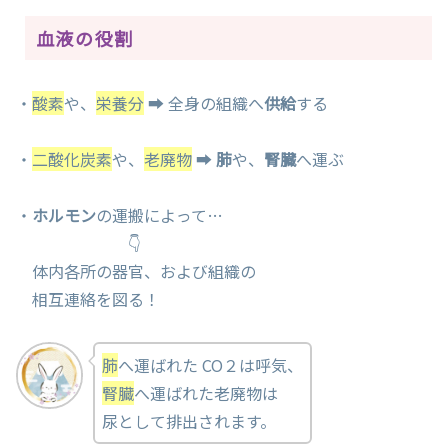
血液の役割
・
酸素
や、
栄養分
➡ 全身の組織へ
供給
する
・
二酸化炭素
や、
老廃物
➡
肺
や、
腎臓
へ運ぶ
・
ホルモン
の運搬によって…
👇
体内各所の器官、および組織の
相互連絡を図る！
肺
へ運ばれた CO２は呼気、
腎臓
へ運ばれた老廃物は
尿として排出されます。