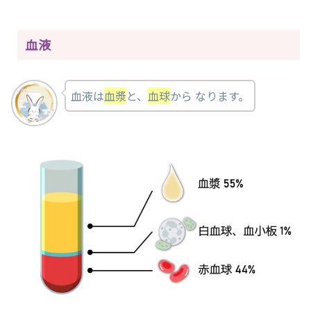
血液
血液は
血漿
と、
血球
から なります。