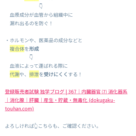
👇
血漿成分が血管から組織中に
漏れ出るのを防ぐ！
・ホルモンや、医薬品の成分などと
複合体
を
形成
👇
血液によって運ばれる際に
代謝
や、
排泄
を
受けにくく
する！
登録販売者試験 独学ブログ | 367｜内臓器官 ⑺ 消化器系
｜消化腺｜肝臓｜産生・貯蔵・無毒化 (dokugaku-
touhan.com)
よろしければ👆こちらも、ご確認ください。