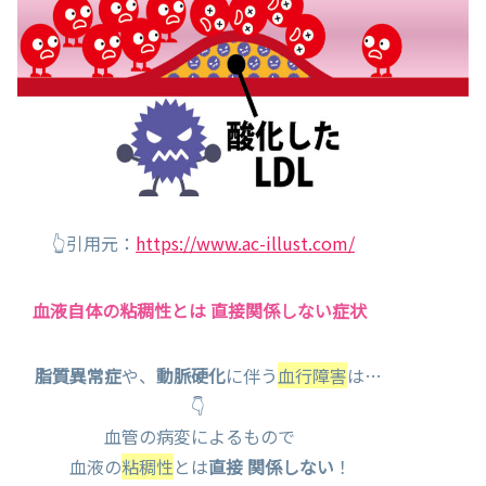
👆引用元：
https://www.ac-illust.com/
血液自体の粘稠性とは 直接関係しない症状
脂質異常症
や、
動脈硬化
に伴う
血行障害
は…
👇
血管の病変によるもので
血液の
粘稠性
とは
直接 関係しない
！