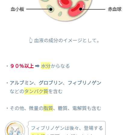
👆 血液の成分のイメージとして。
・
９０％以上
➡
水分
からなる
・
アルブミン
、
グロブリン
、
フィブリノゲン
などの
タンパク質
を含む
・その他、微量の
脂質
、糖質、電解質も含む
フィブリノゲンは後々、登場する