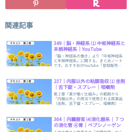
関連記事
349｜脳・神経系 ⑴ 中枢神経系と
テキスト 第２章
末梢神経系｜YouTube
「脳・神経系の働き」より「中枢神経系
と末梢神経系」に関する、まとめノート
です。おすすめのYouTube「登録販売者
ごるごり」様の動画を掲載しています。
237｜内服以外の粘膜吸収 ⑴ 坐剤
テキスト 第２章
｜舌下錠・スプレー｜咀嚼剤
第２章「薬が働く仕組み」の範囲から
「内服以外」の用法で使用される医薬品
（坐剤、舌下錠・スプレー、咀嚼剤）に
おける「粘膜吸収」に関する、まとめノ
ートです。
364｜内臓器官 ⑷消化器系｜７つ
テキスト 第２章
の消化管 ④胃｜ペプシノーゲン