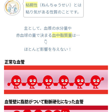
粘稠性
（ねんちゅうせい）とは
粘り気がある性質のことです。
主として、血漿の水分量や
赤血球の量で決まる
血中脂質量
は…
👇
ほとんど影響を与えない！