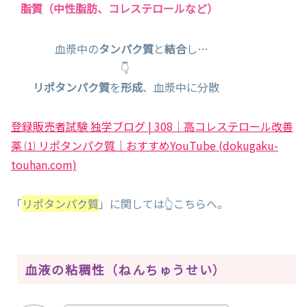
脂質（中性脂肪、コレステロールなど）
血漿中の
タンパク質
と
結合
し…
👇
リポタンパク質
を
形成
、血漿中に分散
登録販売者試験 独学ブログ | 308｜高コレステロール改善
薬 ⑴ リポタンパク質｜おすすめYouTube (dokugaku-
touhan.com)
「
リポタンパク質
」に関しては👆こちらへ。
血液の粘稠性（ねんちゅうせい）