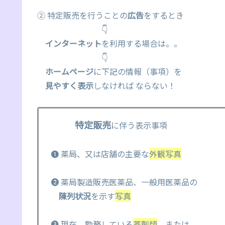
② 特定販売を行うことの
広告
をするとき
👇
インターネット
を利用する場合は。。
👇
ホームページ
に下記の情報（事項）を
見やすく表示
しなければ ならない！
特定販売
に伴う表示事項
❶ 薬局、又は店舗の主要な
外観写真
❷ 薬局製造販売医薬品、一般用医薬品の
陳列状況
を示す
写真
❸ 現在、勤務している
薬剤師
、または