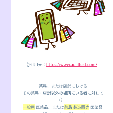
👆引用元：
https://www.ac-illust.com/
薬局、または店舗における
その薬局・店舗
以外の場所にいる者
に対して
👇
一般用
医薬品、または
薬局 製造販売
医薬品