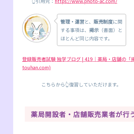
👆引用元：
https://www.photo-ac.com/
管理・運営
と、
販売制度
に関
する事項は、
掲示
（書面）と
ほとんど同じ内容です。
登録販売者試験 独学ブログ | 419｜薬局・店舗の「掲
touhan.com)
こちらから👆復習していただけます。
薬局開設者・店舗販売業者が行