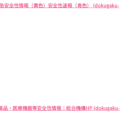
緊急安全性情報（黄色）安全性速報（青色） (dokugaku-
薬品・医療機器等安全性情報｜総合機構HP (dokugaku-