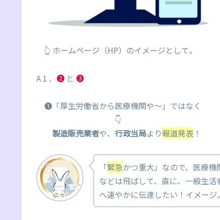
👆 ホームページ（HP）のイメージとして。
A１．
❷
と
❸
❶「厚生労働省から医療機関や～」ではなく
👇
製造販売業者
や、
行政当局
より
報道発表
！
「
緊急
かつ重大」なので、医療機
などは飛ばして、直に、一般生活
へ速やかに伝達したい！イメージ