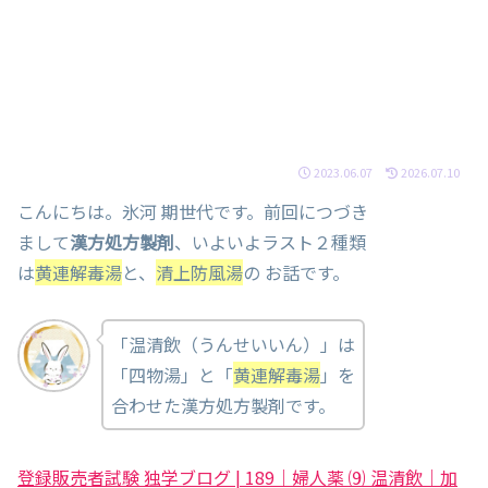
2023.06.07
2026.07.10
こんにちは。氷河 期世代です。前回につづき
まして
漢方処方製剤
、いよいよラスト２種類
は
黄連解毒湯
と、
清上防風湯
の お話です。
「温清飲（うんせいいん）」は
「四物湯」と「
黄連解毒湯
」を
合わせた漢方処方製剤です。
登録販売者試験 独学ブログ | 189｜婦人薬 ⑼ 温清飲｜加