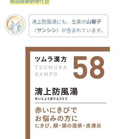
腸間膜静脈硬化症
清上防風湯にも、生薬の
山梔子
（
サンシシ
）が含まれています。