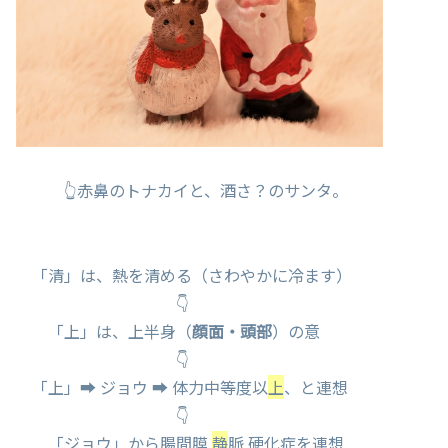
👆赤鼻のトナカイと、酒さ？のサンタ。
「清」は、熱を清める（さわやかに冷ます）
👇
「上」は、上半身（
顔面・頭部
）の意
👇
「上」➡ ジョウ ➡ 体力中等度以
上
、と連想
👇
「ジョウ」から腸間膜
静
脈 硬化症を連想