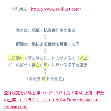
👆引用元：
https://www.ac-illust.com/
黄連は、
収斂
・
抗炎症
作用の生薬
👇
解毒
は、
熱による症状を解毒
する意
👇
二日酔い
で済むほどに、体力がある人（
以上
）
が、のぼせて
鼻血
が
静
かに流れる様子を連想
👇
「腸間膜
静
脈 硬化症」
登録販売者試験 独学ブログ | 335｜腸の薬 ⑷ 止瀉｜収斂
の生薬｜ロペラミド｜おすすめYouTube (dokugaku-
touhan.com)