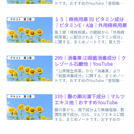
トです。おすすめのYouTube「登録販売
者お月見」様の動画を掲載しています。
１５｜痔疾用薬 ⒂ ビタミン成分
テキスト 第３章
｜ビタミンE・A油｜外用痔疾用薬
第３章「痔疾用薬」の範囲から「外用痔
疾用薬」に配合される「ビタミン成分」
に関する、まとめノートです。覚え方の
語呂合わせ・イメージで簡単に覚えられ
ます。
299｜消毒薬 ⑵殺菌消毒成分｜ク
テキスト 第３章
レゾール石鹼他｜YouTube
「公衆衛生用薬」から「消毒薬」より
「殺菌消毒成分」に関する、まとめノー
トです。おすすめのYouTube「登録販売
者ごるごり」様の動画を掲載していま
す。
339｜腸の薬⑻瀉下成分｜マルツ
テキスト 第３章
エキス他｜おすすめYouTube
腸の薬から、瀉下成分より無機塩類、膨
潤性瀉下成分、DSS、マルツエキスに関
する、まとめノートです。おすすめの
YouTube「登録販売者お月見」様の動画
を掲載しています。