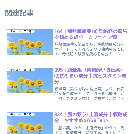
関連記事
164｜解熱鎮痛薬 ⑾ 骨格筋の緊張
テキスト 第３章
を鎮める成分｜カフェイン類
解熱鎮痛薬の範囲から、解熱鎮痛成分を
サポートしてくれる２つの補助成分とし
て、骨格筋の緊張を鎮める成分の「メト
カルバモール」と「カフェイン類」に関
する、まとめノートです。
295｜鎮暈薬（乗物酔い防止薬）
テキスト 第３章
⑵抗めまい成分｜抗ヒスタミン成
分
鎮暈薬（乗り物酔い防止薬）より、代表
的な配合成分として「抗めまい成分」と
「抗ヒスタミン成分」に関する、まとめ
ノートです。覚え方の語呂合わせ・イメ
ージで、楽しく簡単に覚えられます。
334｜腸の薬 ⑶ 止瀉成分｜収斂成
テキスト 第３章
分｜おすすめのYouTube
「腸の薬」から「止瀉成分」のうち、先
ずは「収斂成分」に関する、まとめノー