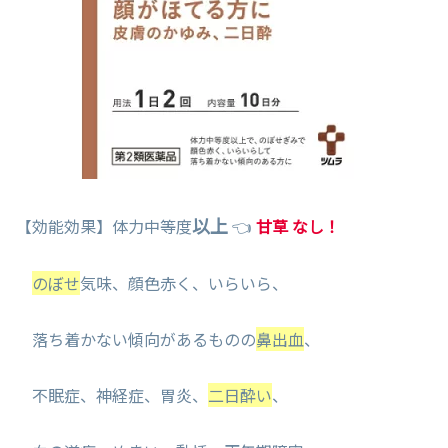
以上
【効能効果】体力中等度
👈
甘草 なし！
のぼせ
気味、顔色赤く、いらいら、
落ち着かない傾向があるものの
鼻出血
、
不眠症、神経症、胃炎、
二日酔い
、