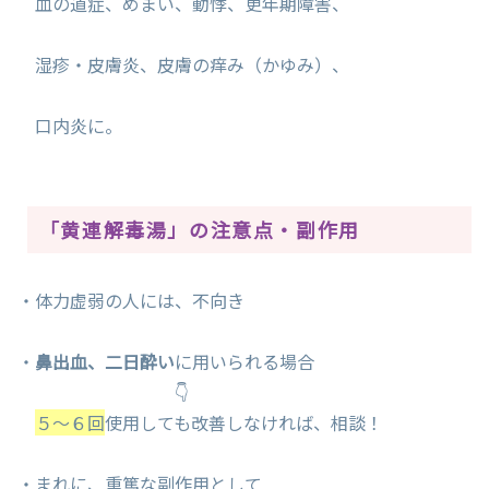
血の道症、めまい、動悸、更年期障害、
湿疹・皮膚炎、皮膚の痒み（かゆみ）、
口内炎に。
「黄連解毒湯」の注意点・副作用
・体力虚弱の人には、不向き
・
鼻出血、
二日酔い
に用いられる場合
👇
５～６回
使用しても改善しなければ、相談！
・まれに、重篤な副作用として