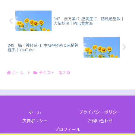
347｜漢方薬 ⑺ 肥満症に｜防風通聖散｜
大柴胡湯｜防已黄耆湯
349｜脳・神経系 ⑴ 中枢神経系と末梢神
経系｜YouTube
ホーム
テキスト 第３章
ホーム
プライバシーポリシー
広告ポリシー
お問い合わせ
プロフィール