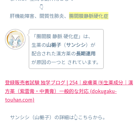
👇
肝機能障害、間質性肺炎、
腸間膜静脈硬化症
「腸間膜 静脈 硬化症」は、
生薬の
山梔子
（
サンシシ
）が
配合された漢方薬の
長期連用
が原因の一つと されています。
登録販売者試験 独学ブログ | 254｜皮膚薬 ⑼生薬成分｜漢
方薬（紫雲膏・中黄膏）一般的な対応 (dokugaku-
touhan.com)
サンシシ（山梔子）の詳細は👆こちらから。