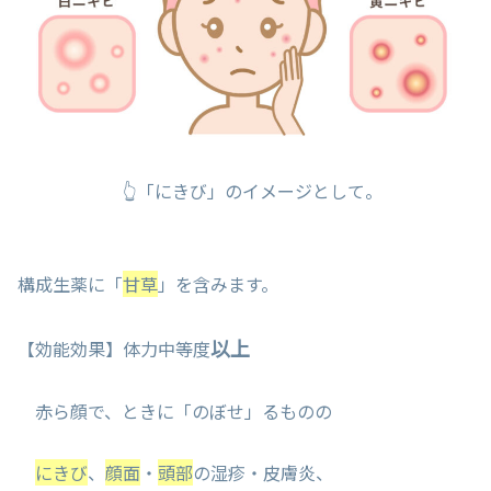
👆「にきび」のイメージとして。
構成生薬に「
甘草
」を含みます。
以上
【効能効果】体力中等度
赤ら顔で、ときに「のぼせ」るものの
にきび
、
顔面
・
頭部
の湿疹・皮膚炎、