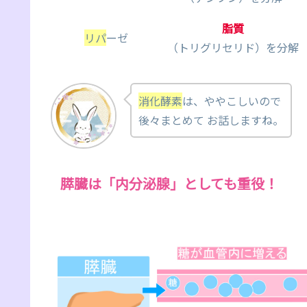
脂質
リパ
ーゼ
（トリグリセリド）を分解
消化酵素
は、ややこしいので
後々まとめて お話しますね。
膵臓は「内分泌腺」としても重役！