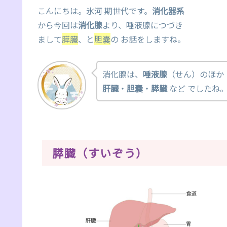
こんにちは。氷河 期世代です。
消化器系
から今回は
消化腺
より、唾液腺につづき
まして
膵臓
、と
胆嚢
の お話をしますね。
消化腺は、
唾液腺
（せん）のほか
肝臓
・
胆嚢
・
膵臓
など でしたね
膵臓（すいぞう）