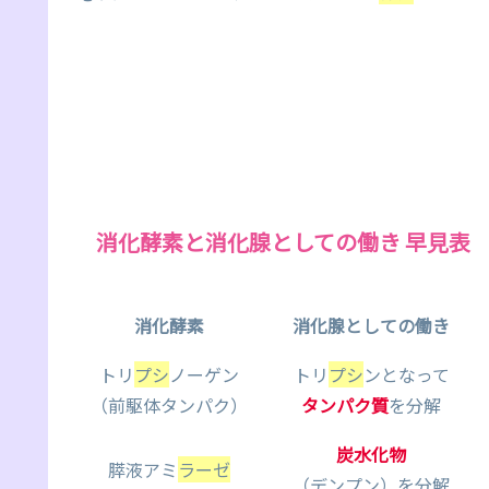
消化酵素と消化腺としての働き 早見表
消化酵素
消化腺としての働き
トリ
プシ
ノーゲン
トリ
プシ
ンとなって
（前駆体タンパク）
タンパク質
を分解
炭水化物
膵液アミ
ラーゼ
（デンプン）を分解