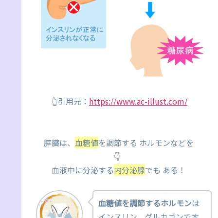
👆引用元：
https://www.ac-illust.com/
膵臓は、
血糖値
を調節する ホルモンなどを
👇
血液中に分泌する
内分泌腺
でも ある！
血糖値を調節するホルモン
は
インスリン、グルカゴンです。