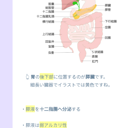
👆
胃
の
後下部
に位置するのが
膵臓
です。
細長い臓器でイラストでは黄色ですね。
・
膵液
を
十二指腸へ分泌
する
・膵液は
弱アルカリ性