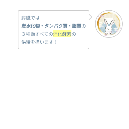
膵臓では
炭水化物・タンパク質・脂質
の
３種類すべての
消化酵素
の
供給を担います！