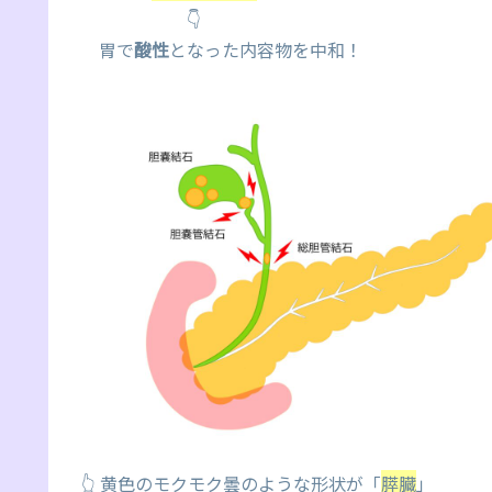
👇
胃で
酸性
となった内容物を中和！
👆 黄色のモクモク曇のような形状が「
膵臓
」