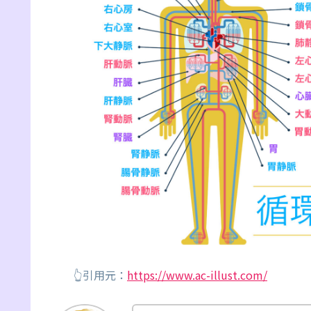
👆引用元：
https://www.ac-illust.com/