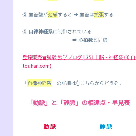
② 血管壁が
弛緩
すると ➡ 血管は
拡張
する
③
自律神経系
に制御されている
➡
心拍数
と同様
登録販売者試験 独学ブログ | 351｜脳・神経系 ⑶ 自
touhan.com)
「
自律神経系
」の詳細は👆こちらからどうぞ。
「動脈」と「静脈」の相違点・早見表
動 脈
静 脈