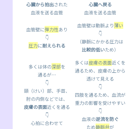
心臓から拍出
された
心臓へ戻る
血液を送る血管
血液を送る血管
血管壁は動脈より
薄い
血管壁に
弾力性
あり
👇
👇
（静脈にかかる圧力は
圧力
に
耐えられる
比較的低い
ため）
多くは
皮膚の表面
近くを
多くは体の
深部
を
通るため、皮膚の上から
通るが…
透けて見える
👇
👇
頸（けい）部、手首、
四肢を通るため、血流が
肘の内側などでは、
重力の影響を受けやすい
皮膚の表面
近くを通る
👇
👇
血液の
逆流を防ぐ
心拍に合わせて
ため
静脈弁
が