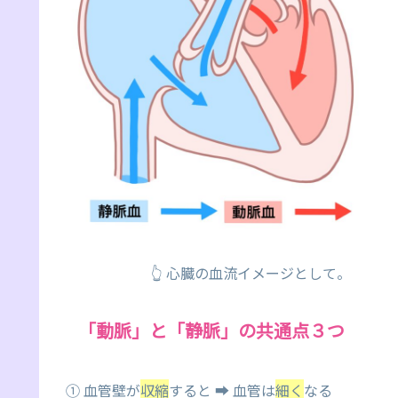
👆 心臓の血流イメージとして。
「動脈」と「静脈」の共通点３つ
① 血管壁が
収縮
すると ➡ 血管は
細く
なる