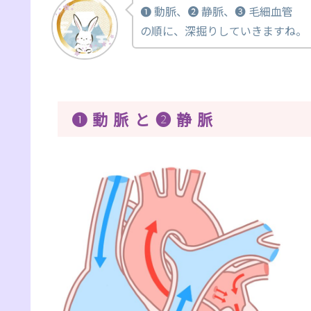
❶ 動脈、❷ 静脈、❸ 毛細血管
の順に、深掘りしていきますね。
❶ 動 脈 と ❷ 静 脈