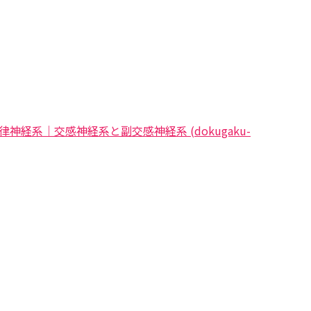
律神経系｜交感神経系と副交感神経系 (dokugaku-