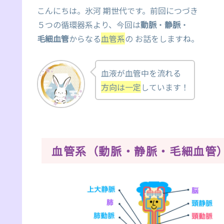
こんにちは。氷河 期世代です。前回につづき
５つの循環器系より、今回は
動脈
・
静脈
・
毛細血管
からなる
血管系
の お話をしますね。
血液が血管中を流れる
方向は
一定
しています！
血管系（動脈・静脈・毛細血管