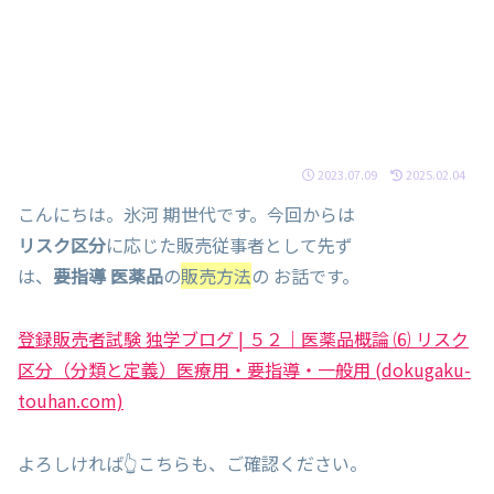
2023.07.09
2025.02.04
こんにちは。氷河 期世代です。今回からは
リスク区分
に応じた販売従事者として先ず
は、
要指導 医薬品
の
販売方法
の お話です。
登録販売者試験 独学ブログ | ５２｜医薬品概論 ⑹ リスク
区分（分類と定義）医療用・要指導・一般用 (dokugaku-
touhan.com)
よろしければ👆こちらも、ご確認ください。