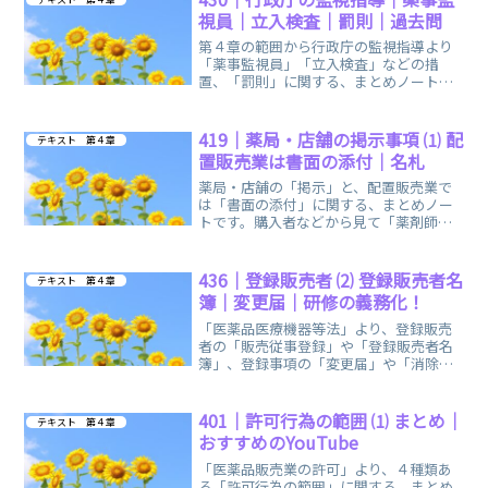
視員｜立入検査｜罰則｜過去問
第４章の範囲から行政庁の監視指導より
「薬事監視員」「立入検査」などの措
置、「罰則」に関する、まとめノートで
す。後半には過去問を２つ、お出しして
います。
419｜薬局・店舗の掲示事項 ⑴ 配
テキスト 第４章
置販売業は書面の添付｜名札
薬局・店舗の「掲示」と、配置販売業で
は「書面の添付」に関する、まとめノー
トです。購入者などから見て「薬剤師・
登録販売者・一般従事者」であることが
容易に判別できるようにします。
436｜登録販売者 ⑵ 登録販売者名
テキスト 第４章
簿｜変更届｜研修の義務化！
「医薬品医療機器等法」より、登録販売
者の「販売従事登録」や「登録販売者名
簿」、登録事項の「変更届」や「消除」
の申請などに関する、まとめノートで
す。
401｜許可行為の範囲 ⑴ まとめ｜
テキスト 第４章
おすすめのYouTube
「医薬品販売業の許可」より、４種類あ
る「許可行為の範囲」に関する、まとめ